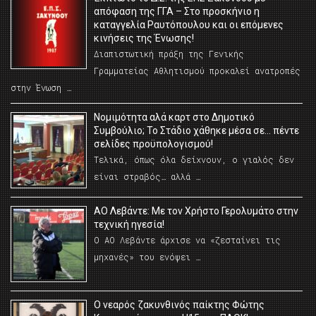
απόφαση της ΓΓΑ – Στο προσκήνιο η
καταγγελία Ραυτόπουλου και οι επόμενες
κινήσεις της Ένωσης!
Διαπιστωτική πράξη της Γενικής
Γραμματείας Αθλητισμού προκαλεί ανατροπές
στην Ένωση …
Νομιμότητα αλά καρτ στο Δημοτικό
Συμβούλιο; Το Στάδιο χάθηκε μέσα σε… πέντε
σελίδες προϋπολογισμού!
Τελικά, όπως όλα δείχνουν, ο γιαλός δεν
είναι στραβός… αλλά …
ΑΟ Λεβάντε: Με τον Χρήστο Γερολυμάτο στην
τεχνική ηγεσία!
Ο ΑΟ Λεβάντε άρχισε να «ζεσταίνει τις
μηχανές» του ενόψει …
O νεαρός ζακυνθινός παίκτης Φώτης