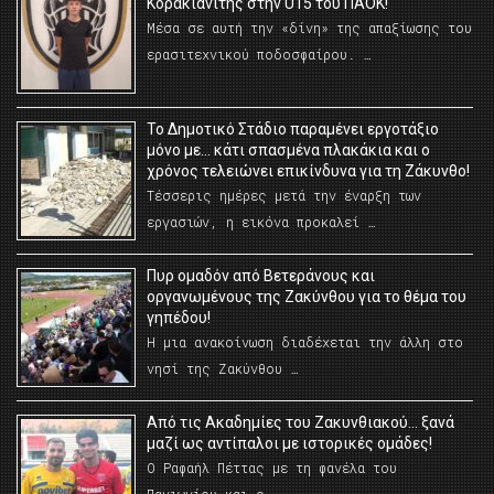
Κορακιανίτης στην U15 του ΠΑΟΚ!
Μέσα σε αυτή την «δίνη» της απαξίωσης του
ερασιτεχνικού ποδοσφαίρου. …
Το Δημοτικό Στάδιο παραμένει εργοτάξιο
μόνο με… κάτι σπασμένα πλακάκια και ο
χρόνος τελειώνει επικίνδυνα για τη Ζάκυνθο!
Τέσσερις ημέρες μετά την έναρξη των
εργασιών, η εικόνα προκαλεί …
Πυρ ομαδόν από Βετεράνους και
οργανωμένους της Ζακύνθου για το θέμα του
γηπέδου!
Η μια ανακοίνωση διαδέχεται την άλλη στο
νησί της Ζακύνθου …
Από τις Ακαδημίες του Ζακυνθιακού… ξανά
μαζί ως αντίπαλοι με ιστορικές ομάδες!
Ο Ραφαήλ Πέττας με τη φανέλα του