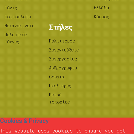
Τένις
Ελλάδα
Ιστιοπλοΐα
Κόσμος
Μηχανοκίνητα
Στήλες
Πολεμικές
Πολιτισμός
Τέχνες
Συνεντεύξεις
Συνεργασίες
Αρθρογραφία
Gossip
Γκολ-αρες
Ρετρό
ιστορίες
Cookies & Privacy
This website uses cookies to ensure you get