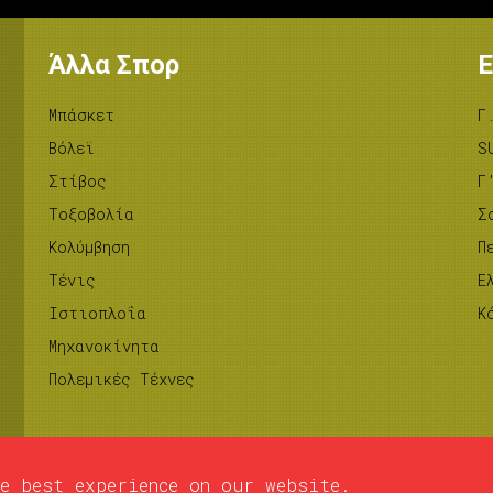
Άλλα Σπορ
Ε
Μπάσκετ
Γ
Βόλεϊ
S
Στίβος
Γ
Tοξοβολία
Σ
Κολύμβηση
Π
Τένις
Ε
Ιστιοπλοΐα
Κ
Μηχανοκίνητα
Πολεμικές Τέχνες
e best experience on our website.