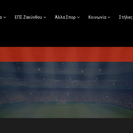
ο
ΕΠΣ Ζακύνθου
Άλλα Σπορ
Κοινωνία
Στήλες