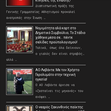
κινήσεις της Ένωσης!
Διαπιστωτική πράξη της
Γενικής Γραμματείας Αθλητισμού προκαλεί
ανατροπές στην Ένωση …
Νομιμότητα αλά καρτ στο
Δημοτικό Συμβούλιο; Το Στάδιο
χάθηκε μέσα σε… πέντε
σελίδες προϋπολογισμού!
Τελικά, όπως όλα δείχνουν,
ο γιαλός δεν είναι στραβός…
αλλά …
ΑΟ Λεβάντε: Με τον Χρήστο
Γερολυμάτο στην τεχνική
ηγεσία!
Ο ΑΟ Λεβάντε άρχισε να
«ζεσταίνει τις μηχανές» του
ενόψει …
O νεαρός ζακυνθινός παίκτης