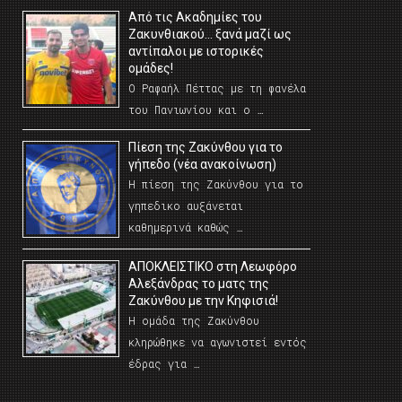
Από τις Ακαδημίες του
Ζακυνθιακού… ξανά μαζί ως
αντίπαλοι με ιστορικές
ομάδες!
Ο Ραφαήλ Πέττας με τη φανέλα
του Πανιωνίου και ο …
Πίεση της Ζακύνθου για το
γήπεδο (νέα ανακοίνωση)
Η πίεση της Ζακύνθου για το
γηπεδικο αυξάνεται
καθημερινά καθώς …
AΠΟΚΛΕΙΣΤΙΚΟ στη Λεωφόρο
Αλεξάνδρας το ματς της
Ζακύνθου με την Κηφισιά!
Η ομάδα της Ζακύνθου
κληρώθηκε να αγωνιστεί εντός
έδρας για …