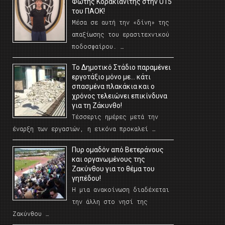
Φώτης Κορακιανίτης στην U15
του ΠΑΟΚ!
Μέσα σε αυτή την «δίνη» της
απαξίωσης του ερασιτεχνικού
ποδοσφαίρου. …
Το Δημοτικό Στάδιο παραμένει
εργοτάξιο μόνο με… κάτι
σπασμένα πλακάκια και ο
χρόνος τελειώνει επικίνδυνα
για τη Ζάκυνθο!
Τέσσερις ημέρες μετά την
έναρξη των εργασιών, η εικόνα προκαλεί …
Πυρ ομαδόν από Βετεράνους
και οργανωμένους της
Ζακύνθου για το θέμα του
γηπέδου!
Η μια ανακοίνωση διαδέχεται
την άλλη στο νησί της
Ζακύνθου …