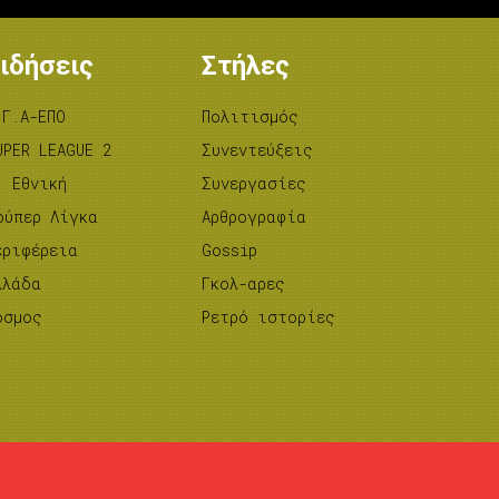
ιδήσεις
Στήλες
.Γ.Α-ΕΠΟ
Πολιτισμός
UPER LEAGUE 2
Συνεντεύξεις
’ Εθνική
Συνεργασίες
ούπερ Λίγκα
Αρθρογραφία
εριφέρεια
Gossip
λλάδα
Γκολ-αρες
όσμος
Ρετρό ιστορίες