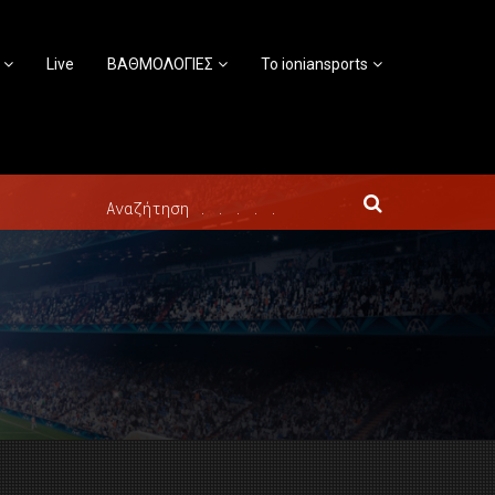
Live
ΒΑΘΜΟΛΟΓΙΕΣ
Το ioniansports