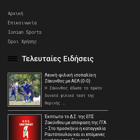
Αρχική
Επικοινωνία
Ionian Sports
Όροι Χρήσης
Τελευταίες Ειδήσεις
Λευκή-φιλική ισοπαλία η
Ζάκυνθος με ΑΕΛ (0-0)
Η Ζάκυνθος έδωσε το πρώτο
δυνατό φιλικό τεστ της
θερινής …
Έκπτωτο το Δ.Σ. της ΕΠΣ
Ζακύνθου με απόφαση της ΓΓΑ
– Στο προσκήνιο η καταγγελία
Ραυτόπουλου και οι επόμενες