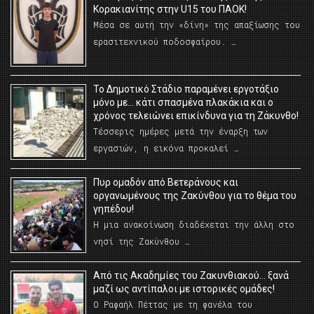
Κορακιανίτης στην U15 του ΠΑΟΚ!
Μέσα σε αυτή την «δίνη» της απαξίωσης του
ερασιτεχνικού ποδοσφαίρου. …
Το Δημοτικό Στάδιο παραμένει εργοτάξιο
μόνο με… κάτι σπασμένα πλακάκια και ο
χρόνος τελειώνει επικίνδυνα για τη Ζάκυνθο!
Τέσσερις ημέρες μετά την έναρξη των
εργασιών, η εικόνα προκαλεί …
Πυρ ομαδόν από Βετεράνους και
οργανωμένους της Ζακύνθου για το θέμα του
γηπέδου!
Η μια ανακοίνωση διαδέχεται την άλλη στο
νησί της Ζακύνθου …
Από τις Ακαδημίες του Ζακυνθιακού… ξανά
μαζί ως αντίπαλοι με ιστορικές ομάδες!
Ο Ραφαήλ Πέττας με τη φανέλα του