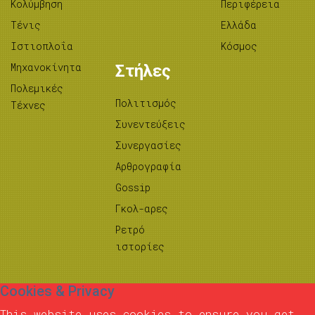
Κολύμβηση
Περιφέρεια
Τένις
Ελλάδα
Ιστιοπλοΐα
Κόσμος
Μηχανοκίνητα
Στήλες
Πολεμικές
Πολιτισμός
Τέχνες
Συνεντεύξεις
Συνεργασίες
Αρθρογραφία
Gossip
Γκολ-αρες
Ρετρό
ιστορίες
Cookies & Privacy
This website uses cookies to ensure you get