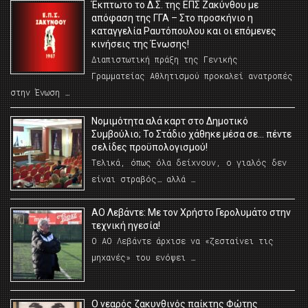
Έκπτωτο το Δ.Σ. της ΕΠΣ Ζακύνθου με
απόφαση της ΓΓΑ – Στο προσκήνιο η
καταγγελία Ραυτόπουλου και οι επόμενες
κινήσεις της Ένωσης!
Διαπιστωτική πράξη της Γενικής
Γραμματείας Αθλητισμού προκαλεί ανατροπές
στην Ένωση …
Νομιμότητα αλά καρτ στο Δημοτικό
Συμβούλιο; Το Στάδιο χάθηκε μέσα σε… πέντε
σελίδες προϋπολογισμού!
Τελικά, όπως όλα δείχνουν, ο γιαλός δεν
είναι στραβός… αλλά …
ΑΟ Λεβάντε: Με τον Χρήστο Γερολυμάτο στην
τεχνική ηγεσία!
Ο ΑΟ Λεβάντε άρχισε να «ζεσταίνει τις
μηχανές» του ενόψει …
O νεαρός ζακυνθινός παίκτης Φώτης