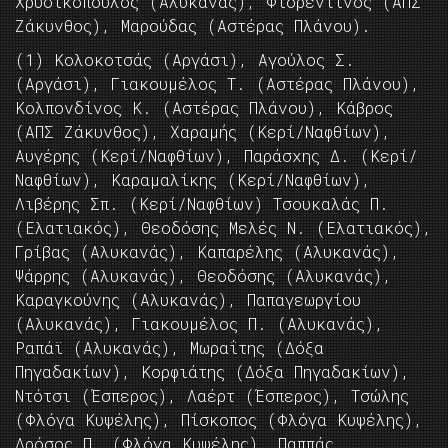
Χρυσικόπουλος (Αλυκανάς), Φιορεντίνος (ΑΠΣ
Ζάκυνθος), Μαρούδας (Αστέρας Πλάνου).
(1) Κολοκοτσάς (Αργάσι), Αγούλος Σ.
(Αργάσι), Γιακουμέλος Τ. (Αστέρας Πλάνου),
Κολπονδίνος Κ. (Αστέρας Πλάνου), Κάβρος
(ΑΠΣ Ζάκυνθος), Χαραμής (Κερί/Ναφθίων),
Αυγέρης (Κερί/Ναφθίων), Παράσχης Δ. (Κερί/
Ναφθίων), Καραμαλίκης (Κερί/Ναφθίων),
Λιβέρης Σπ. (Κερί/Ναφθίων) Τσουκαλάς Π.
(Ελατιακός), Θεοδόσης Μελές Ν. (Ελατιακός),
Γρίβας (Αλυκανάς), Καπαρέλης (Αλυκανάς),
Ψάρρης (Αλυκανάς), Θεοδόσης (Αλυκανάς),
Καραγκούνης (Αλυκανάς), Παπαγεωργίου
(Αλυκανάς), Γιακουμέλος Π. (Αλυκανάς),
Ραπάϊ (Αλυκανάς), Μωραΐτης (Δόξα
Πηγαδακίων), Κορφιάτης (Δόξα Πηγαδακίων),
Ντότσι (Έσπερος), Λαέρτ (Έσπερος), Τσώλης
(Φλόγα Κυψέλης), Πίσκοπος (Φλόγα Κυψέλης),
Δρόσος Π. (Φλόγα Κυψέλης), Παππάς