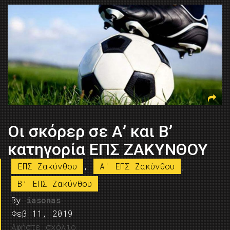
Οι σκόρερ σε Α’ και Β’
κατηγορία ΕΠΣ ΖΑΚΥΝΘΟΥ
ΕΠΣ Ζακύνθου
,
A' ΕΠΣ Ζακύνθου
,
B’ ΕΠΣ Ζακύνθου
By
iasonas
Φεβ 11, 2019
Αφήστε σχόλιο