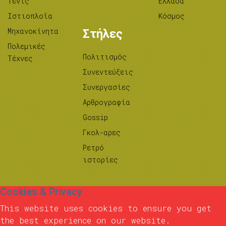
Τένις
Ελλάδα
Ιστιοπλοΐα
Κόσμος
Μηχανοκίνητα
Στήλες
Πολεμικές
Πολιτισμός
Τέχνες
Συνεντεύξεις
Συνεργασίες
Αρθρογραφία
Gossip
Γκολ-αρες
Ρετρό
ιστορίες
Cookies & Privacy
This website uses cookies to ensure you get
the best experience on our website.