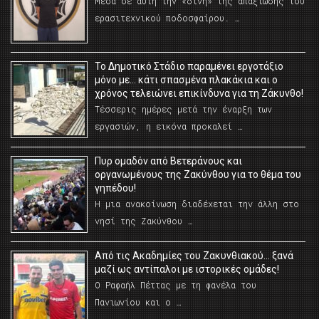
Μέσα σε αυτή την «δίνη» της απαξίωσης του
ερασιτεχνικού ποδοσφαίρου. …
Το Δημοτικό Στάδιο παραμένει εργοτάξιο
μόνο με… κάτι σπασμένα πλακάκια και ο
χρόνος τελειώνει επικίνδυνα για τη Ζάκυνθο!
Τέσσερις ημέρες μετά την έναρξη των
εργασιών, η εικόνα προκαλεί …
Πυρ ομαδόν από Βετεράνους και
οργανωμένους της Ζακύνθου για το θέμα του
γηπέδου!
Η μια ανακοίνωση διαδέχεται την άλλη στο
νησί της Ζακύνθου …
Από τις Ακαδημίες του Ζακυνθιακού… ξανά
μαζί ως αντίπαλοι με ιστορικές ομάδες!
Ο Ραφαήλ Πέττας με τη φανέλα του
Πανιωνίου και ο …