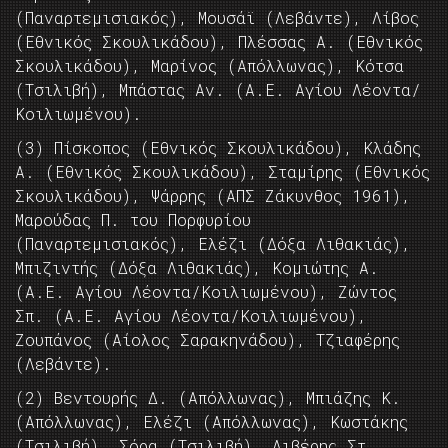
(Παναρτεμισιακός), Μουσάϊ (Λεβάντε), Λίβος
(Εθνικός Σκουλικάδου), Πλέσσας Α. (Εθνικός
Σκουλικάδου), Μαρίνος (Απόλλωνας), Κότσα
(Τσιλιβή), Μπάστας Αν. (Α.Ε. Αγίου Λέοντα/
Κοιλιωμένου).
(3) Πίσκοπος (Εθνικός Σκουλικάδου), Κλάδης
Α. (Εθνικός Σκουλικάδου), Σταμίρης (Εθνικός
Σκουλικάδου), Ψάρρης (ΑΠΣ Ζάκυνθος 1961),
Μαρούδας Π. του Πορφυρίου
(Παναρτεμισιακός), Ελέζι (Δόξα Λιθακιάς),
Μπιζιντής (Δόξα Λιθακιάς), Κομιώτης Α.
(Α.Ε. Αγίου Λέοντα/Κοιλιωμένου), Ζώντος
Σπ. (Α.Ε. Αγίου Λέοντα/Κοιλιωμένου),
Ζουπάνος (Αίολος Σαρακηνάδου), Τζιαφέρης
(Λεβάντε).
(2) Βεντουρής Δ. (Απόλλωνας), Μπιάζης Κ.
(Απόλλωνας), Ελέζι (Απόλλωνας), Κωστάκης
(Τσιλιβή), Σόρα (Τσιλιβή), Λιβέρης Στ.