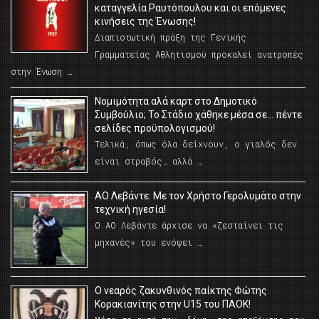
καταγγελία Ραυτόπουλου και οι επόμενες
κινήσεις της Ένωσης!
Διαπιστωτική πράξη της Γενικής
Γραμματείας Αθλητισμού προκαλεί ανατροπές
στην Ένωση …
Νομιμότητα αλά καρτ στο Δημοτικό
Συμβούλιο; Το Στάδιο χάθηκε μέσα σε… πέντε
σελίδες προϋπολογισμού!
Τελικά, όπως όλα δείχνουν, ο γιαλός δεν
είναι στραβός… αλλά …
ΑΟ Λεβάντε: Με τον Χρήστο Γερολυμάτο στην
τεχνική ηγεσία!
Ο ΑΟ Λεβάντε άρχισε να «ζεσταίνει τις
μηχανές» του ενόψει …
O νεαρός ζακυνθινός παίκτης Φώτης
Κορακιανίτης στην U15 του ΠΑΟΚ!