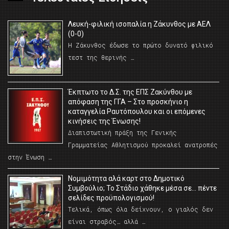
Λευκή-φιλική ισοπαλία η Ζάκυνθος με ΑΕΛ
(0-0)
Η Ζάκυνθος έδωσε το πρώτο δυνατό φιλικό
τεστ της θερινής …
Έκπτωτο το Δ.Σ. της ΕΠΣ Ζακύνθου με
απόφαση της ΓΓΑ – Στο προσκήνιο η
καταγγελία Ραυτόπουλου και οι επόμενες
κινήσεις της Ένωσης!
Διαπιστωτική πράξη της Γενικής
Γραμματείας Αθλητισμού προκαλεί ανατροπές
στην Ένωση …
Νομιμότητα αλά καρτ στο Δημοτικό
Συμβούλιο; Το Στάδιο χάθηκε μέσα σε… πέντε
σελίδες προϋπολογισμού!
Τελικά, όπως όλα δείχνουν, ο γιαλός δεν
είναι στραβός… αλλά …