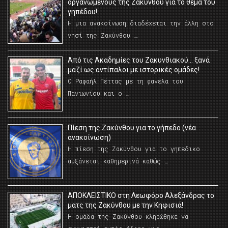
οργανωμένους της Ζακύνθου για το θέμα του
γηπέδου!
Η μια ανακοίνωση διαδέχεται την άλλη στο
νησί της Ζακύνθου …
Από τις Ακαδημίες του Ζακυνθιακού… ξανά
μαζί ως αντίπαλοι με ιστορικές ομάδες!
Ο Ραφαήλ Πέττας με τη φανέλα του
Πανιωνίου και ο …
Πίεση της Ζακύνθου για το γήπεδο (νέα
ανακοίνωση)
Η πίεση της Ζακύνθου για το γηπεδικο
αυξάνεται καθημερινά καθώς …
AΠΟΚΛΕΙΣΤΙΚΟ στη Λεωφόρο Αλεξάνδρας το
ματς της Ζακύνθου με την Κηφισιά!
Η ομάδα της Ζακύνθου κληρώθηκε να