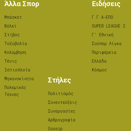
Άλλα Σπορ
Ειδήσεις
Μπάσκετ
Γ.Γ.Α-ΕΠΟ
Βόλεϊ
SUPER LEAGUE 2
Στίβος
Γ’ Εθνική
Tοξοβολία
Σούπερ Λίγκα
Κολύμβηση
Περιφέρεια
Τένις
Ελλάδα
Ιστιοπλοΐα
Κόσμος
Μηχανοκίνητα
Στήλες
Πολεμικές
Πολιτισμός
Τέχνες
Συνεντεύξεις
Συνεργασίες
Αρθρογραφία
Gossip