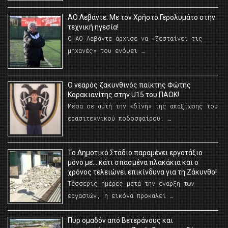
ΑΟ Λεβάντε: Με τον Χρήστο Γερολυμάτο στην
τεχνική ηγεσία!
Ο ΑΟ Λεβάντε άρχισε να «ζεσταίνει τις
μηχανές» του ενόψει …
O νεαρός ζακυνθινός παίκτης Φώτης
Κορακιανίτης στην U15 του ΠΑΟΚ!
Μέσα σε αυτή την «δίνη» της απαξίωσης του
ερασιτεχνικού ποδοσφαίρου. …
Το Δημοτικό Στάδιο παραμένει εργοτάξιο
μόνο με… κάτι σπασμένα πλακάκια και ο
χρόνος τελειώνει επικίνδυνα για τη Ζάκυνθο!
Τέσσερις ημέρες μετά την έναρξη των
εργασιών, η εικόνα προκαλεί …
Πυρ ομαδόν από Βετεράνους και