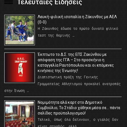
Τελευταίες Ειδήσεις
Λευκή-φιλική ισοπαλία η Ζάκυνθος με ΑΕΛ
(0-0)
Η Ζάκυνθος έδωσε το πρώτο δυνατό φιλικό
τεστ της θερινής …
Έκπτωτο το Δ.Σ. της ΕΠΣ Ζακύνθου με
απόφαση της ΓΓΑ – Στο προσκήνιο η
καταγγελία Ραυτόπουλου και οι επόμενες
κινήσεις της Ένωσης!
Διαπιστωτική πράξη της Γενικής
Γραμματείας Αθλητισμού προκαλεί ανατροπές
στην Ένωση …
Νομιμότητα αλά καρτ στο Δημοτικό
Συμβούλιο; Το Στάδιο χάθηκε μέσα σε… πέντε
σελίδες προϋπολογισμού!
Τελικά, όπως όλα δείχνουν, ο γιαλός δεν
είναι στραβός… αλλά …