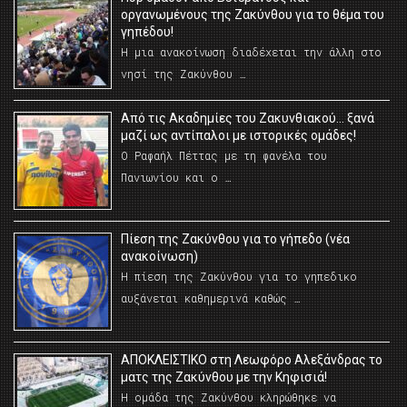
οργανωμένους της Ζακύνθου για το θέμα του
γηπέδου!
Η μια ανακοίνωση διαδέχεται την άλλη στο
νησί της Ζακύνθου …
Από τις Ακαδημίες του Ζακυνθιακού… ξανά
μαζί ως αντίπαλοι με ιστορικές ομάδες!
Ο Ραφαήλ Πέττας με τη φανέλα του
Πανιωνίου και ο …
Πίεση της Ζακύνθου για το γήπεδο (νέα
ανακοίνωση)
Η πίεση της Ζακύνθου για το γηπεδικο
αυξάνεται καθημερινά καθώς …
AΠΟΚΛΕΙΣΤΙΚΟ στη Λεωφόρο Αλεξάνδρας το
ματς της Ζακύνθου με την Κηφισιά!
Η ομάδα της Ζακύνθου κληρώθηκε να