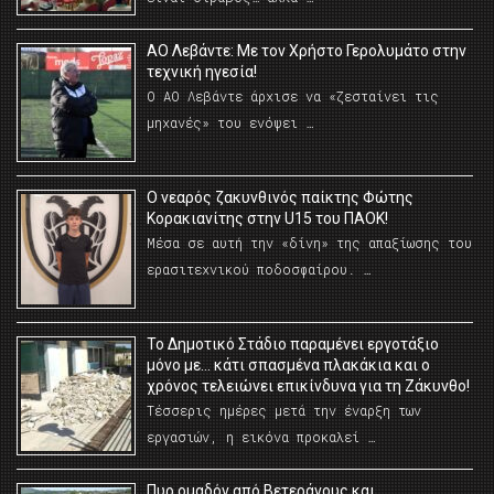
ΑΟ Λεβάντε: Με τον Χρήστο Γερολυμάτο στην
τεχνική ηγεσία!
Ο ΑΟ Λεβάντε άρχισε να «ζεσταίνει τις
μηχανές» του ενόψει …
O νεαρός ζακυνθινός παίκτης Φώτης
Κορακιανίτης στην U15 του ΠΑΟΚ!
Μέσα σε αυτή την «δίνη» της απαξίωσης του
ερασιτεχνικού ποδοσφαίρου. …
Το Δημοτικό Στάδιο παραμένει εργοτάξιο
μόνο με… κάτι σπασμένα πλακάκια και ο
χρόνος τελειώνει επικίνδυνα για τη Ζάκυνθο!
Τέσσερις ημέρες μετά την έναρξη των
εργασιών, η εικόνα προκαλεί …
Πυρ ομαδόν από Βετεράνους και