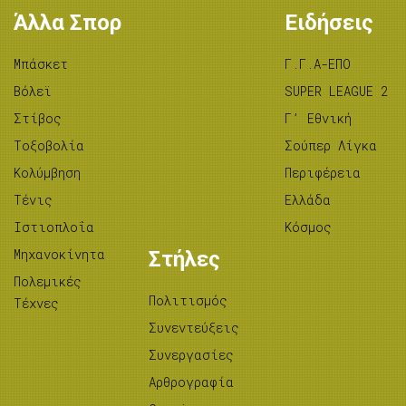
Άλλα Σπορ
Ειδήσεις
Μπάσκετ
Γ.Γ.Α-ΕΠΟ
Βόλεϊ
SUPER LEAGUE 2
Στίβος
Γ’ Εθνική
Tοξοβολία
Σούπερ Λίγκα
Κολύμβηση
Περιφέρεια
Τένις
Ελλάδα
Ιστιοπλοΐα
Κόσμος
Μηχανοκίνητα
Στήλες
Πολεμικές
Πολιτισμός
Τέχνες
Συνεντεύξεις
Συνεργασίες
Αρθρογραφία