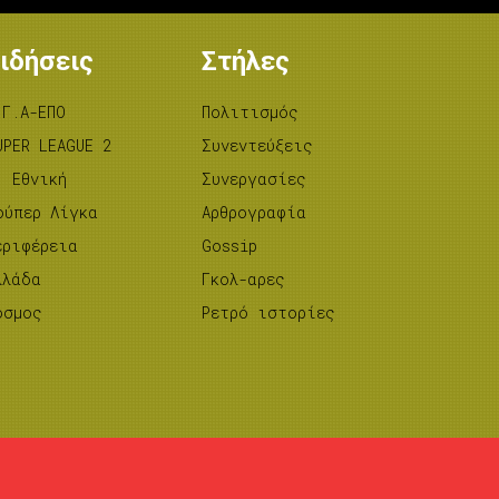
ιδήσεις
Στήλες
.Γ.Α-ΕΠΟ
Πολιτισμός
UPER LEAGUE 2
Συνεντεύξεις
’ Εθνική
Συνεργασίες
ούπερ Λίγκα
Αρθρογραφία
εριφέρεια
Gossip
λλάδα
Γκολ-αρες
όσμος
Ρετρό ιστορίες