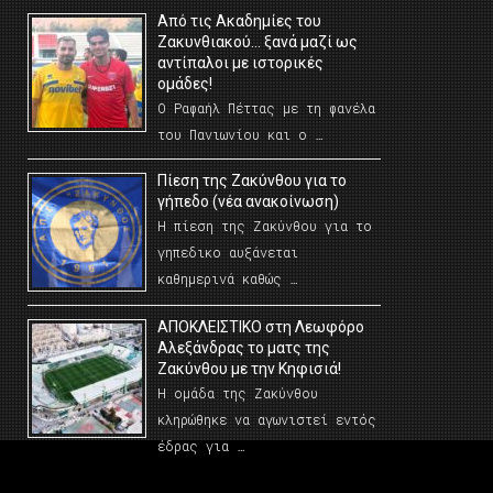
Από τις Ακαδημίες του
Ζακυνθιακού… ξανά μαζί ως
αντίπαλοι με ιστορικές
ομάδες!
Ο Ραφαήλ Πέττας με τη φανέλα
του Πανιωνίου και ο …
Πίεση της Ζακύνθου για το
γήπεδο (νέα ανακοίνωση)
Η πίεση της Ζακύνθου για το
γηπεδικο αυξάνεται
καθημερινά καθώς …
AΠΟΚΛΕΙΣΤΙΚΟ στη Λεωφόρο
Αλεξάνδρας το ματς της
Ζακύνθου με την Κηφισιά!
Η ομάδα της Ζακύνθου
κληρώθηκε να αγωνιστεί εντός
έδρας για …