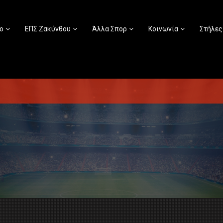
ο
ΕΠΣ Ζακύνθου
Άλλα Σπορ
Κοινωνία
Στήλες