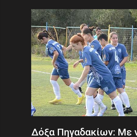
Δόξα Πηγαδακίων: Με ν