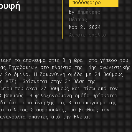
ποδόσφαιρο
ορυφή
By
Δημήτρης
Πέττας
Μαρ 2, 2024
Αφήστε σχόλιο
ριακή το απόγευμα στις 3 η ώρα, στο γήπεδο του
ξας Πηγαδακίων στο πλαίσιο της 14ης αγωνιστικής
ον 2ο όμιλο. Η ζακυνθινή ομάδα με 24 βαθμούς
ς ΑΠΣ), βρίσκεται στην 3η θέση της
ρωτού που έχει 27 βαθμούς και πίσω από τον
8 βαθμούς. Η φιλοξενούμενη ομάδα βρίσκεται
ίδι έχει ώρα έναρξης τις 3 το απόγευμα της
αι ο Νίκος Σταυρόπουλος, με βοηθούς τον
Παναγούλια άπαντες από την Ηλεία.