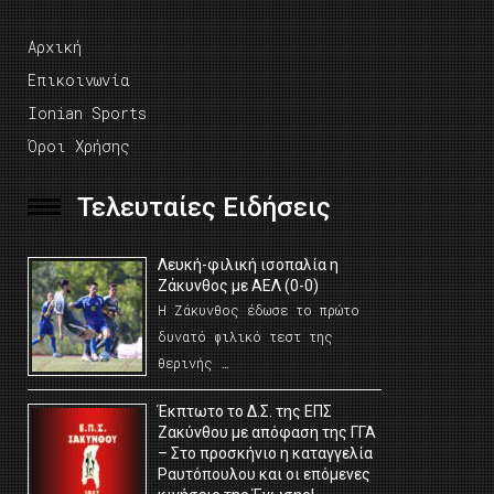
Αρχική
Επικοινωνία
Ionian Sports
Όροι Χρήσης
Τελευταίες Ειδήσεις
Λευκή-φιλική ισοπαλία η
Ζάκυνθος με ΑΕΛ (0-0)
Η Ζάκυνθος έδωσε το πρώτο
δυνατό φιλικό τεστ της
θερινής …
Έκπτωτο το Δ.Σ. της ΕΠΣ
Ζακύνθου με απόφαση της ΓΓΑ
– Στο προσκήνιο η καταγγελία
Ραυτόπουλου και οι επόμενες