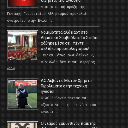
κινήσεις της Ένωσης!
Διαπιστωτική πράξη της
Γενικής Γραμματείας Αθλητισμού προκαλεί
ανατροπές στην Ένωση …
Νομιμότητα αλά καρτ στο
Δημοτικό Συμβούλιο; Το Στάδιο
χάθηκε μέσα σε… πέντε
σελίδες προϋπολογισμού!
Τελικά, όπως όλα δείχνουν,
ο γιαλός δεν είναι στραβός…
αλλά …
ΑΟ Λεβάντε: Με τον Χρήστο
Γερολυμάτο στην τεχνική
ηγεσία!
Ο ΑΟ Λεβάντε άρχισε να
«ζεσταίνει τις μηχανές» του
ενόψει …
O νεαρός ζακυνθινός παίκτης