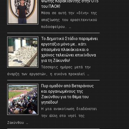
Φώτης Κορακιανίτης στην U15
του ΠΑΟΚ!
Μέσα σε αυτή την «δίνη» της
απαξίωσης του ερασιτεχνικού
ποδοσφαίρου. …
Το Δημοτικό Στάδιο παραμένει
εργοτάξιο μόνο με… κάτι
σπασμένα πλακάκια και ο
χρόνος τελειώνει επικίνδυνα
για τη Ζάκυνθο!
Τέσσερις ημέρες μετά την
έναρξη των εργασιών, η εικόνα προκαλεί …
Πυρ ομαδόν από Βετεράνους
και οργανωμένους της
Ζακύνθου για το θέμα του
γηπέδου!
Η μια ανακοίνωση διαδέχεται
την άλλη στο νησί της
Ζακύνθου …