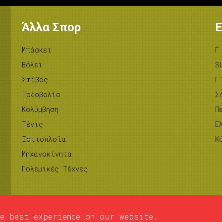
Άλλα Σπορ
Ε
Μπάσκετ
Γ
Βόλεϊ
S
Στίβος
Γ
Tοξοβολία
Σ
Κολύμβηση
Π
Τένις
Ε
Ιστιοπλοΐα
Κ
Μηχανοκίνητα
Πολεμικές Τέχνες
e best experience on our website.