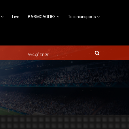
Live
ΒΑΘΜΟΛΟΓΙΕΣ
Το ioniansports