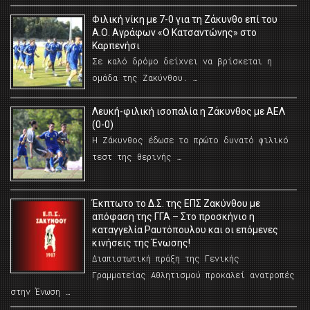
Φιλική νίκη με 7-0 για τη Ζάκυνθο επί του
Α.Ο. Αγράφων «Ο Κατσαντώνης» στο
Καρπενήσι
Σε καλό δρόμο δείχνει να βρίσκεται η
ομάδα της Ζακύνθου. …
Λευκή-φιλική ισοπαλία η Ζάκυνθος με ΑΕΛ
(0-0)
Η Ζάκυνθος έδωσε το πρώτο δυνατό φιλικό
τεστ της θερινής …
Έκπτωτο το Δ.Σ. της ΕΠΣ Ζακύνθου με
απόφαση της ΓΓΑ – Στο προσκήνιο η
καταγγελία Ραυτόπουλου και οι επόμενες
κινήσεις της Ένωσης!
Διαπιστωτική πράξη της Γενικής
Γραμματείας Αθλητισμού προκαλεί ανατροπές
στην Ένωση …