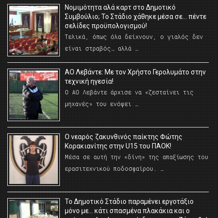
Νομιμότητα αλά καρτ στο Δημοτικό
Συμβούλιο; Το Στάδιο χάθηκε μέσα σε… πέντε
σελίδες προϋπολογισμού!
Τελικά, όπως όλα δείχνουν, ο γιαλός δεν
είναι στραβός… αλλά …
ΑΟ Λεβάντε: Με τον Χρήστο Γερολυμάτο στην
τεχνική ηγεσία!
Ο ΑΟ Λεβάντε άρχισε να «ζεσταίνει τις
μηχανές» του ενόψει …
O νεαρός ζακυνθινός παίκτης Φώτης
Κορακιανίτης στην U15 του ΠΑΟΚ!
Μέσα σε αυτή την «δίνη» της απαξίωσης του
ερασιτεχνικού ποδοσφαίρου. …
Το Δημοτικό Στάδιο παραμένει εργοτάξιο
μόνο με… κάτι σπασμένα πλακάκια και ο