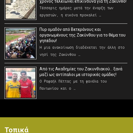
χρόνος τελειώνει επικίνδυνα για τη Ζάκυνθο!
Τέσσερις ημέρες μετά την έναρξη των
εργασιών, η εικόνα προκαλεί …
Πυρ ομαδόν από Βετεράνους και
οργανωμένους της Ζακύνθου για το θέμα του
γηπέδου!
Η μια ανακοίνωση διαδέχεται την άλλη στο
νησί της Ζακύνθου …
Από τις Ακαδημίες του Ζακυνθιακού… ξανά
μαζί ως αντίπαλοι με ιστορικές ομάδες!
Ο Ραφαήλ Πέττας με τη φανέλα του
Πανιωνίου και ο …
Τοπικά