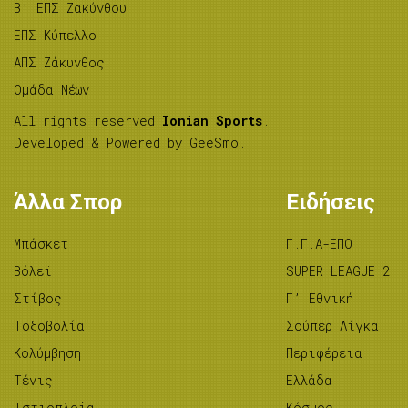
B’ ΕΠΣ Ζακύνθου
ΕΠΣ Κύπελλο
ΑΠΣ Ζάκυνθος
Ομάδα Νέων
All rights reserved
Ionian Sports
.
Developed & Powered by
GeeSmo
.
Άλλα Σπορ
Ειδήσεις
Μπάσκετ
Γ.Γ.Α-ΕΠΟ
Βόλεϊ
SUPER LEAGUE 2
Στίβος
Γ’ Εθνική
Tοξοβολία
Σούπερ Λίγκα
Κολύμβηση
Περιφέρεια
Τένις
Ελλάδα
Ιστιοπλοΐα
Κόσμος