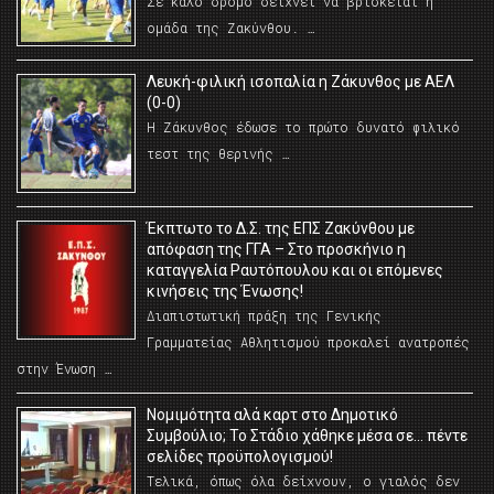
Σε καλό δρόμο δείχνει να βρίσκεται η
ομάδα της Ζακύνθου. …
Λευκή-φιλική ισοπαλία η Ζάκυνθος με ΑΕΛ
(0-0)
Η Ζάκυνθος έδωσε το πρώτο δυνατό φιλικό
τεστ της θερινής …
Έκπτωτο το Δ.Σ. της ΕΠΣ Ζακύνθου με
απόφαση της ΓΓΑ – Στο προσκήνιο η
καταγγελία Ραυτόπουλου και οι επόμενες
κινήσεις της Ένωσης!
Διαπιστωτική πράξη της Γενικής
Γραμματείας Αθλητισμού προκαλεί ανατροπές
στην Ένωση …
Νομιμότητα αλά καρτ στο Δημοτικό
Συμβούλιο; Το Στάδιο χάθηκε μέσα σε… πέντε
σελίδες προϋπολογισμού!
Τελικά, όπως όλα δείχνουν, ο γιαλός δεν