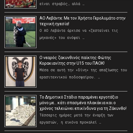
είναι στραβός… αλλά …
ΑΟ Λεβάντε: Με τον Χρήστο Γερολυμάτο στην
τεχνική ηγεσία!
Ο ΑΟ Λεβάντε άρχισε να «ζεσταίνει τις
μηχανές» του ενόψει …
O νεαρός ζακυνθινός παίκτης Φώτης
Κορακιανίτης στην U15 του ΠΑΟΚ!
Μέσα σε αυτή την «δίνη» της απαξίωσης του
ερασιτεχνικού ποδοσφαίρου. …
Το Δημοτικό Στάδιο παραμένει εργοτάξιο
μόνο με… κάτι σπασμένα πλακάκια και ο
χρόνος τελειώνει επικίνδυνα για τη Ζάκυνθο!
Τέσσερις ημέρες μετά την έναρξη των
εργασιών, η εικόνα προκαλεί …