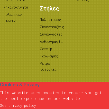
Μηχανοκίνητα
Στήλες
Πολεμικές
Πολιτισμός
Τέχνες
Συνεντεύξεις
Συνεργασίες
Αρθρογραφία
Gossip
Γκολ-αρες
Ρετρό
ιστορίες
Cookies & Privacy
This website uses cookies to ensure you get
the best experience on our website.
See privacy policy