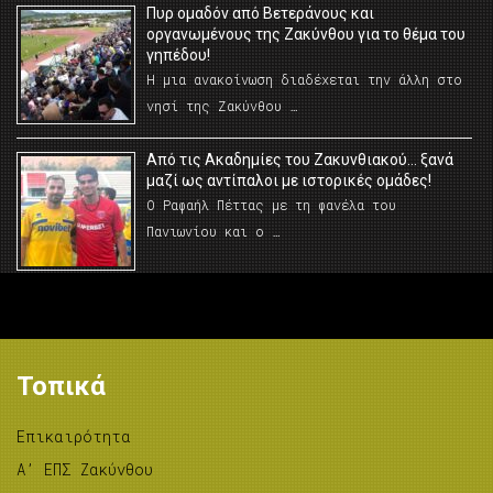
Πυρ ομαδόν από Βετεράνους και
οργανωμένους της Ζακύνθου για το θέμα του
γηπέδου!
Η μια ανακοίνωση διαδέχεται την άλλη στο
νησί της Ζακύνθου …
Από τις Ακαδημίες του Ζακυνθιακού… ξανά
μαζί ως αντίπαλοι με ιστορικές ομάδες!
Ο Ραφαήλ Πέττας με τη φανέλα του
Πανιωνίου και ο …
Τοπικά
Επικαιρότητα
A’ ΕΠΣ Ζακύνθου