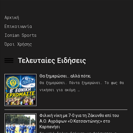
Αρχική
Επικοινωνία
Ionian Sports
Όροι Χρήσης
Τελευταίες Ειδήσεις
Θα ξημερώσει… αλλά πότε;
Θα ξημερώσει. Πάντα ξημερώνει. Το φως θα
νικήσει για ακόμη …
Φιλική νίκη με 7-0 για τη Ζάκυνθο επί του
Α.Ο. Αγράφων «Ο Κατσαντώνης» στο
Καρπενήσι