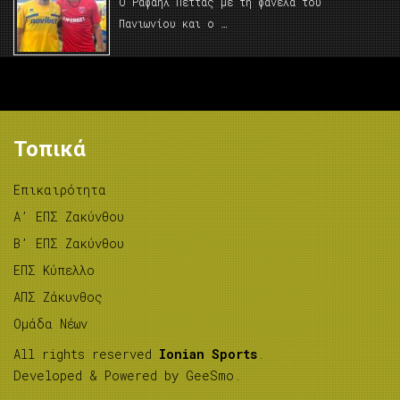
Ο Ραφαήλ Πέττας με τη φανέλα του
Πανιωνίου και ο …
Τοπικά
Επικαιρότητα
A’ ΕΠΣ Ζακύνθου
B’ ΕΠΣ Ζακύνθου
ΕΠΣ Κύπελλο
ΑΠΣ Ζάκυνθος
Ομάδα Νέων
All rights reserved
Ionian Sports
.
Developed & Powered by
GeeSmo
.