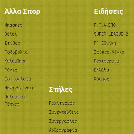
Άλλα Σπορ
Ειδήσεις
Μπάσκετ
Γ.Γ.Α-ΕΠΟ
Βόλεϊ
SUPER LEAGUE 2
Στίβος
Γ’ Εθνική
Tοξοβολία
Σούπερ Λίγκα
Κολύμβηση
Περιφέρεια
Τένις
Ελλάδα
Ιστιοπλοΐα
Κόσμος
Μηχανοκίνητα
Στήλες
Πολεμικές
Πολιτισμός
Τέχνες
Συνεντεύξεις
Συνεργασίες
Αρθρογραφία