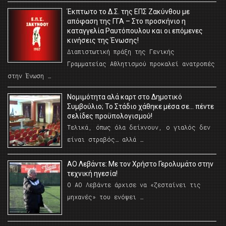
Έκπτωτο το Δ.Σ. της ΕΠΣ Ζακύνθου με
απόφαση της ΓΓΑ – Στο προσκήνιο η
καταγγελία Ραυτόπουλου και οι επόμενες
κινήσεις της Ένωσης!
Διαπιστωτική πράξη της Γενικής
Γραμματείας Αθλητισμού προκαλεί ανατροπές
στην Ένωση …
Νομιμότητα αλά καρτ στο Δημοτικό
Συμβούλιο; Το Στάδιο χάθηκε μέσα σε… πέντε
σελίδες προϋπολογισμού!
Τελικά, όπως όλα δείχνουν, ο γιαλός δεν
είναι στραβός… αλλά …
ΑΟ Λεβάντε: Με τον Χρήστο Γερολυμάτο στην
τεχνική ηγεσία!
Ο ΑΟ Λεβάντε άρχισε να «ζεσταίνει τις
μηχανές» του ενόψει …