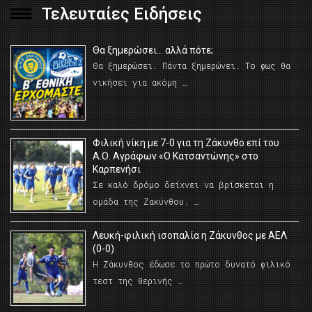
Τελευταίες Ειδήσεις
Θα ξημερώσει… αλλά πότε;
Θα ξημερώσει. Πάντα ξημερώνει. Το φως θα
νικήσει για ακόμη …
Φιλική νίκη με 7-0 για τη Ζάκυνθο επί του
Α.Ο. Αγράφων «Ο Κατσαντώνης» στο
Καρπενήσι
Σε καλό δρόμο δείχνει να βρίσκεται η
ομάδα της Ζακύνθου. …
Λευκή-φιλική ισοπαλία η Ζάκυνθος με ΑΕΛ
(0-0)
Η Ζάκυνθος έδωσε το πρώτο δυνατό φιλικό
τεστ της θερινής …