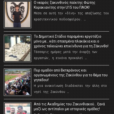
O νεαρός ζακυνθινός παίκτης Φώτης
Κορακιανίτης στην U15 του ΠΑΟΚ!
Μέσα σε αυτή την «δίνη» της απαξίωσης του
ερασιτεχνικού ποδοσφαίρου. …
Το Δημοτικό Στάδιο παραμένει εργοτάξιο
μόνο με… κάτι σπασμένα πλακάκια και ο
χρόνος τελειώνει επικίνδυνα για τη Ζάκυνθο!
Τέσσερις ημέρες μετά την έναρξη των
εργασιών, η εικόνα προκαλεί …
Πυρ ομαδόν από Βετεράνους και
οργανωμένους της Ζακύνθου για το θέμα του
γηπέδου!
Η μια ανακοίνωση διαδέχεται την άλλη στο
νησί της Ζακύνθου …
Από τις Ακαδημίες του Ζακυνθιακού… ξανά
μαζί ως αντίπαλοι με ιστορικές ομάδες!