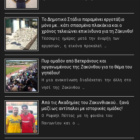
Το Δημοτικό Στάδιο παραμένει εργοτάξιο
μόνο με… κάτι σπασμένα πλακάκια και ο
χρόνος τελειώνει επικίνδυνα για τη Ζάκυνθο!
Τέσσερις ημέρες μετά την έναρξη των
εργασιών, η εικόνα προκαλεί …
Πυρ ομαδόν από Βετεράνους και
οργανωμένους της Ζακύνθου για το θέμα του
γηπέδου!
Η μια ανακοίνωση διαδέχεται την άλλη στο
νησί της Ζακύνθου …
Από τις Ακαδημίες του Ζακυνθιακού… ξανά
μαζί ως αντίπαλοι με ιστορικές ομάδες!
Ο Ραφαήλ Πέττας με τη φανέλα του
Πανιωνίου και ο …