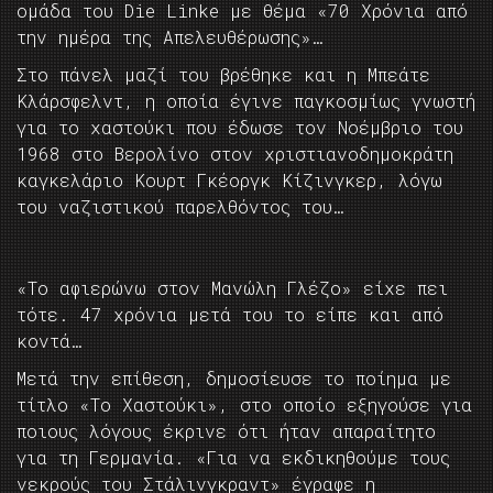
ομάδα του Die Linke με θέμα «70 Χρόνια από
την ημέρα της Απελευθέρωσης»…
Στο πάνελ μαζί του βρέθηκε και η Μπεάτε
Κλάρσφελντ, η οποία έγινε παγκοσμίως γνωστή
για το χαστούκι που έδωσε τον Νοέμβριο του
1968 στο Βερολίνο στον χριστιανοδημοκράτη
καγκελάριο Κουρτ Γκέοργκ Κίζινγκερ, λόγω
του ναζιστικού παρελθόντος του…
«Το αφιερώνω στον Μανώλη Γλέζο» είχε πει
τότε. 47 χρόνια μετά του το είπε και από
κοντά…
Μετά την επίθεση, δημοσίευσε το ποίημα με
τίτλο «Το Χαστούκι», στο οποίο εξηγούσε για
ποιους λόγους έκρινε ότι ήταν απαραίτητο
για τη Γερμανία. «Για να εκδικηθούμε τους
νεκρούς του Στάλινγκραντ» έγραφε η