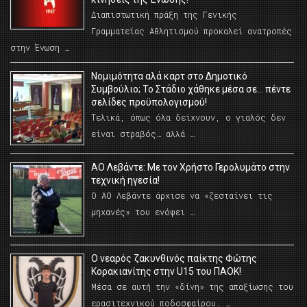
Διαπιστωτική πράξη της Γενικής
Γραμματείας Αθλητισμού προκαλεί ανατροπές
στην Ένωση …
Νομιμότητα αλά καρτ στο Δημοτικό
Συμβούλιο; Το Στάδιο χάθηκε μέσα σε… πέντε
σελίδες προϋπολογισμού!
Τελικά, όπως όλα δείχνουν, ο γιαλός δεν
είναι στραβός… αλλά …
ΑΟ Λεβάντε: Με τον Χρήστο Γερολυμάτο στην
τεχνική ηγεσία!
Ο ΑΟ Λεβάντε άρχισε να «ζεσταίνει τις
μηχανές» του ενόψει …
O νεαρός ζακυνθινός παίκτης Φώτης
Κορακιανίτης στην U15 του ΠΑΟΚ!
Μέσα σε αυτή την «δίνη» της απαξίωσης του
ερασιτεχνικού ποδοσφαίρου. …