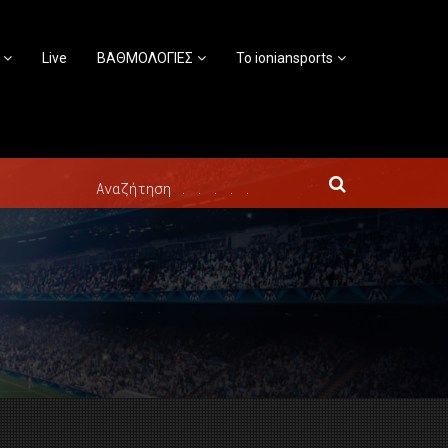
Live
ΒΑΘΜΟΛΟΓΙΕΣ
Το ioniansports