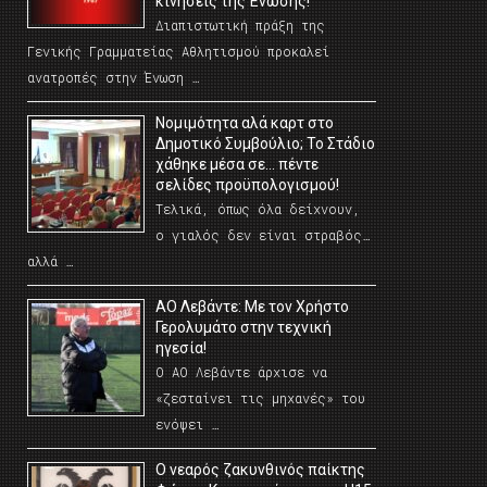
κινήσεις της Ένωσης!
Διαπιστωτική πράξη της
Γενικής Γραμματείας Αθλητισμού προκαλεί
ανατροπές στην Ένωση …
Νομιμότητα αλά καρτ στο
Δημοτικό Συμβούλιο; Το Στάδιο
χάθηκε μέσα σε… πέντε
σελίδες προϋπολογισμού!
Τελικά, όπως όλα δείχνουν,
ο γιαλός δεν είναι στραβός…
αλλά …
ΑΟ Λεβάντε: Με τον Χρήστο
Γερολυμάτο στην τεχνική
ηγεσία!
Ο ΑΟ Λεβάντε άρχισε να
«ζεσταίνει τις μηχανές» του
ενόψει …
O νεαρός ζακυνθινός παίκτης