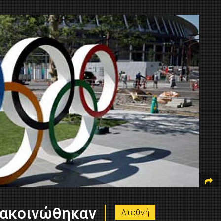
νακοινώθηκαν
Διεθνή