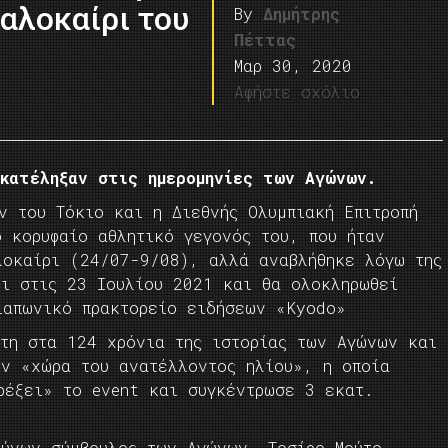
καλοκαίρι του
By
Δημήτρης
Πέττας
Μαρ 30, 2020
Αφήστε σχόλιο
 κατέληξαν στις ημερομηνίες των Αγώνων.
ν του Τόκιο και η Διεθνής Ολυμπιακή Επιτροπή
ο κορυφαίο αθλητικό γεγονός του, που ήταν
λοκαίρι (24/07-9/08), αλλά αναβλήθηκε λόγω της
ει στις 23 Ιουλίου 2021 και θα ολοκληρωθεί
ιαπωνικό πρακτορείο ειδήσεων «Kyodo»
ώτη στα 124 χρόνια της ιστορίας των Αγώνων και
ην «χώρα του ανατέλλοντος ηλίου», η οποία
ρέξει» το event και συγκέντρωσε 3 εκατ.
θύνων σύμβουλος των Αγώνων, Τοσίρο Μούτο,