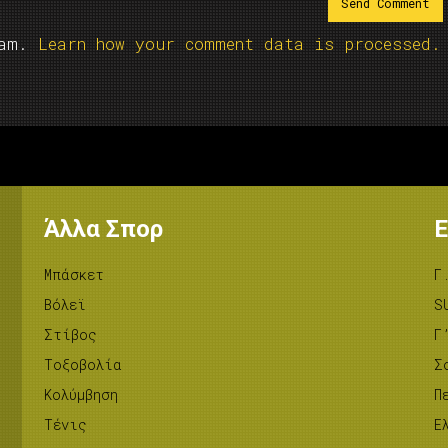
pam.
Learn how your comment data is processed.
Άλλα Σπορ
Ε
Μπάσκετ
Γ
Βόλεϊ
S
Στίβος
Γ
Tοξοβολία
Σ
Κολύμβηση
Π
Τένις
Ε