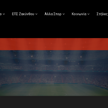
ο
ΕΠΣ Ζακύνθου
Άλλα Σπορ
Κοινωνία
Στήλες