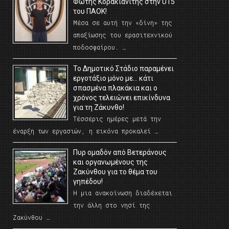
Φώτης Κορακιανίτης στην U15
του ΠΑΟΚ!
Μέσα σε αυτή την «δίνη» της
απαξίωσης του ερασιτεχνικού
ποδοσφαίρου. …
Το Δημοτικό Στάδιο παραμένει
εργοτάξιο μόνο με… κάτι
σπασμένα πλακάκια και ο
χρόνος τελειώνει επικίνδυνα
για τη Ζάκυνθο!
Τέσσερις ημέρες μετά την
έναρξη των εργασιών, η εικόνα προκαλεί …
Πυρ ομαδόν από Βετεράνους
και οργανωμένους της
Ζακύνθου για το θέμα του
γηπέδου!
Η μια ανακοίνωση διαδέχεται
την άλλη στο νησί της
Ζακύνθου …