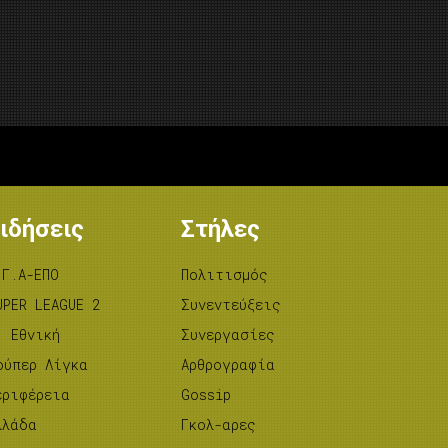
ιδήσεις
Στήλες
.Γ.Α-ΕΠΟ
Πολιτισμός
UPER LEAGUE 2
Συνεντεύξεις
’ Εθνική
Συνεργασίες
ούπερ Λίγκα
Αρθρογραφία
εριφέρεια
Gossip
λλάδα
Γκολ-αρες