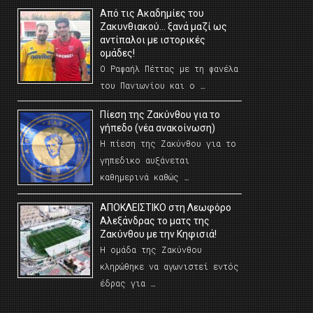
Από τις Ακαδημίες του
Ζακυνθιακού… ξανά μαζί ως
αντίπαλοι με ιστορικές
ομάδες!
Ο Ραφαήλ Πέττας με τη φανέλα
του Πανιωνίου και ο …
Πίεση της Ζακύνθου για το
γήπεδο (νέα ανακοίνωση)
Η πίεση της Ζακύνθου για το
γηπεδικο αυξάνεται
καθημερινά καθώς …
AΠΟΚΛΕΙΣΤΙΚΟ στη Λεωφόρο
Αλεξάνδρας το ματς της
Ζακύνθου με την Κηφισιά!
Η ομάδα της Ζακύνθου
κληρώθηκε να αγωνιστεί εντός
έδρας για …