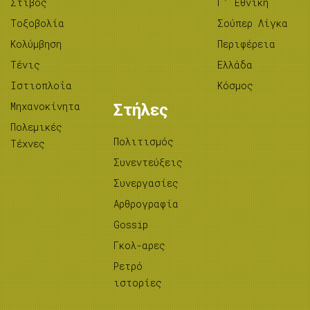
Στίβος
Γ’ Εθνική
Tοξοβολία
Σούπερ Λίγκα
Κολύμβηση
Περιφέρεια
Τένις
Ελλάδα
Ιστιοπλοΐα
Κόσμος
Μηχανοκίνητα
Στήλες
Πολεμικές
Πολιτισμός
Τέχνες
Συνεντεύξεις
Συνεργασίες
Αρθρογραφία
Gossip
Γκολ-αρες
Ρετρό
ιστορίες