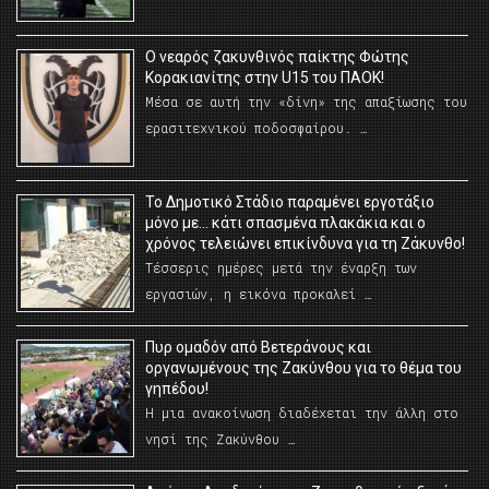
O νεαρός ζακυνθινός παίκτης Φώτης
Κορακιανίτης στην U15 του ΠΑΟΚ!
Μέσα σε αυτή την «δίνη» της απαξίωσης του
ερασιτεχνικού ποδοσφαίρου. …
Το Δημοτικό Στάδιο παραμένει εργοτάξιο
μόνο με… κάτι σπασμένα πλακάκια και ο
χρόνος τελειώνει επικίνδυνα για τη Ζάκυνθο!
Τέσσερις ημέρες μετά την έναρξη των
εργασιών, η εικόνα προκαλεί …
Πυρ ομαδόν από Βετεράνους και
οργανωμένους της Ζακύνθου για το θέμα του
γηπέδου!
Η μια ανακοίνωση διαδέχεται την άλλη στο
νησί της Ζακύνθου …