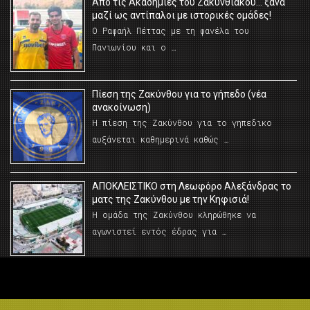
Από τις Ακαδημίες του Ζακυνθιακού… ξανά
μαζί ως αντίπαλοι με ιστορικές ομάδες!
Ο Ραφαήλ Πέττας με τη φανέλα του
Πανιωνίου και ο …
Πίεση της Ζακύνθου για το γήπεδο (νέα
ανακοίνωση)
Η πίεση της Ζακύνθου για το γηπεδικο
αυξάνεται καθημερινά καθώς …
AΠΟΚΛΕΙΣΤΙΚΟ στη Λεωφόρο Αλεξάνδρας το
ματς της Ζακύνθου με την Κηφισιά!
Η ομάδα της Ζακύνθου κληρώθηκε να
αγωνιστεί εντός έδρας για …