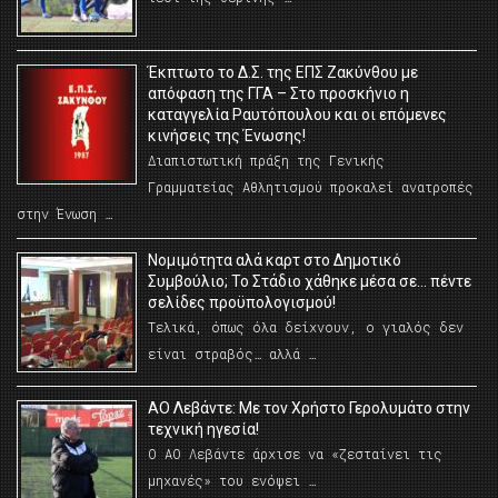
Έκπτωτο το Δ.Σ. της ΕΠΣ Ζακύνθου με
απόφαση της ΓΓΑ – Στο προσκήνιο η
καταγγελία Ραυτόπουλου και οι επόμενες
κινήσεις της Ένωσης!
Διαπιστωτική πράξη της Γενικής
Γραμματείας Αθλητισμού προκαλεί ανατροπές
στην Ένωση …
Νομιμότητα αλά καρτ στο Δημοτικό
Συμβούλιο; Το Στάδιο χάθηκε μέσα σε… πέντε
σελίδες προϋπολογισμού!
Τελικά, όπως όλα δείχνουν, ο γιαλός δεν
είναι στραβός… αλλά …
ΑΟ Λεβάντε: Με τον Χρήστο Γερολυμάτο στην
τεχνική ηγεσία!
Ο ΑΟ Λεβάντε άρχισε να «ζεσταίνει τις
μηχανές» του ενόψει …