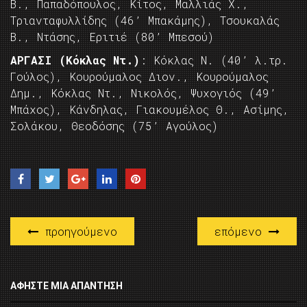
Β., Παπαδόπουλος, Κίτος, Μαλλιάς Χ.,
Τριανταφυλλίδης (46’ Μπακάμης), Τσουκαλάς
Β., Ντάσης, Εριτιέ (80’ Μπεσού)
ΑΡΓΑΣΙ (Κόκλας Ντ.)
: Κόκλας Ν. (40’ λ.τρ.
Γούλος), Κουρούμαλος Διον., Κουρούμαλος
Δημ., Κόκλας Ντ., Νικολός, Ψυχογιός (49’
Μπάχος), Κάνδηλας, Γιακουμέλος Θ., Ασίμης,
Σολάκου, Θεοδόσης (75’ Αγούλος)
προηγούμενο
επόμενο
ΑΦΉΣΤΕ ΜΙΑ ΑΠΆΝΤΗΣΗ