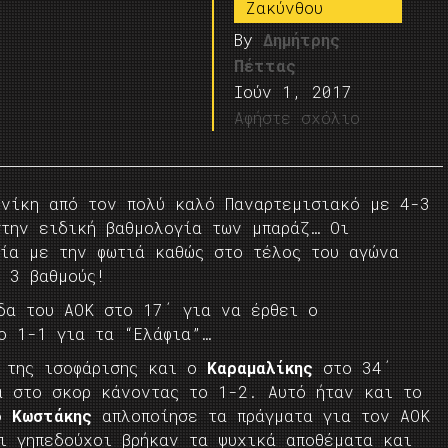
Ζακύνθου
By
Δημήτρης
Πέττας
Ιούν 1, 2017
Αφήστε σχόλιο
νίκη από τον πολύ καλό Παναρτεμισιακό με 4-3
στην ειδική βαθμολογία των μπαράζ… Οι
ξία με την φωτιά καθώς στο τέλος του αγώνα
 3 βαθμούς!
α του ΑΟΚ στο 17΄ για να έρθει ο
ο 1-1 για τα “Ελάφια”…
 της ισοφάρισης και ο
Καραμαλίκης
στο 34΄
ά στο σκορ κάνοντας το 1-2. Αυτό ήταν και το
 ο
Κωστάκης
απλοποίησε τα πράγματα για τον ΑΟΚ
ι γηπεδούχοι βρήκαν τα ψυχικά αποθέματα και