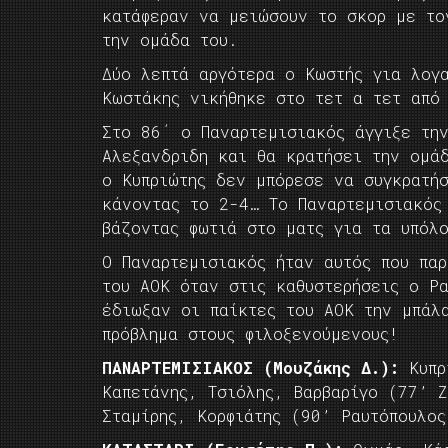
κατάφεραν να μειώσουν το σκορ με τ
την ομάδα του.
Δύο λεπτά αργότερα ο Κωστής για λογ
Κωστάκης νικήθηκε στο τετ α τετ από
Στο 86΄ ο Παναρτεμισιακός άγγιξε τη
Αλεξανδριδη και θα κρατήσει την ομά
ο Kυπριώτης δεν μπόρεσε να συγκρατή
κάνοντας το 2-4… Το Παναρτεμισιακό
βάζοντας φωτιά στο ματς για τα υπόλο
Ο Παναρτεμισιακός ήταν αυτός που πα
του ΑΟΚ όταν στις καθυστερήσεις ο Ρ
έδιωξαν οι παίκτες του ΑΟΚ την μπάλα
πρόβλημα στους φιλοξενούμενους!
ΠΑΝΑΡΤΕΜΙΣΙΑΚΟΣ (Μουζάκης Δ.):
Κυπρι
Καπετάνης, Τσιόλης, Βαρβαρίγο (77’ Ζ
Σταμίρης, Κορφιάτης (90’ Ραυτόπουλος