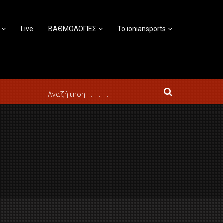
Live
ΒΑΘΜΟΛΟΓΙΕΣ
Το ioniansports