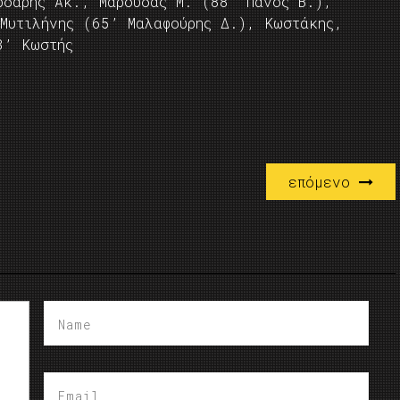
δαρης Ακ., Μαρούδας Μ. (88’ Πάνος Β.),
Μυτιλήνης (65’ Μαλαφούρης Δ.), Κωστάκης,
3’ Κωστής
επόμενο