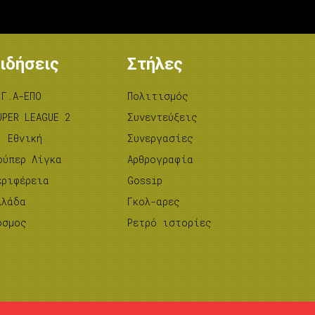
ιδήσεις
Στήλες
.Γ.Α-ΕΠΟ
Πολιτισμός
UPER LEAGUE 2
Συνεντεύξεις
’ Εθνική
Συνεργασίες
ούπερ Λίγκα
Αρθρογραφία
εριφέρεια
Gossip
λλάδα
Γκολ-αρες
όσμος
Ρετρό ιστορίες