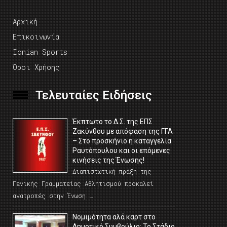
Αρχική
Επικοινωνία
Ionian Sports
Όροι Χρήσης
Τελευταίες Ειδήσεις
Έκπτωτο το Δ.Σ. της ΕΠΣ
Ζακύνθου με απόφαση της ΓΓΑ
– Στο προσκήνιο η καταγγελία
Ραυτόπουλου και οι επόμενες
κινήσεις της Ένωσης!
Διαπιστωτική πράξη της
Γενικής Γραμματείας Αθλητισμού προκαλεί
ανατροπές στην Ένωση …
Νομιμότητα αλά καρτ στο
Δημοτικό Συμβούλιο; Το Στάδιο