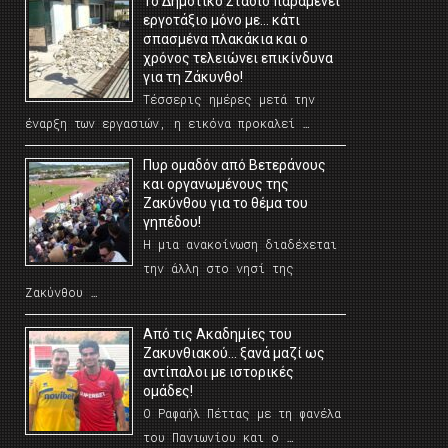
Το Δημοτικό Στάδιο παραμένει
εργοτάξιο μόνο με… κάτι
σπασμένα πλακάκια και ο
χρόνος τελειώνει επικίνδυνα
για τη Ζάκυνθο!
Τέσσερις ημέρες μετά την
έναρξη των εργασιών, η εικόνα προκαλεί …
Πυρ ομαδόν από Βετεράνους
και οργανωμένους της
Ζακύνθου για το θέμα του
γηπέδου!
Η μια ανακοίνωση διαδέχεται
την άλλη στο νησί της
Ζακύνθου …
Από τις Ακαδημίες του
Ζακυνθιακού… ξανά μαζί ως
αντίπαλοι με ιστορικές
ομάδες!
Ο Ραφαήλ Πέττας με τη φανέλα
του Πανιωνίου και ο …