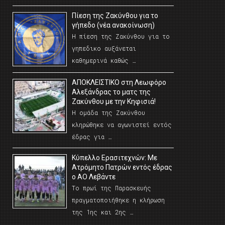
Πίεση της Ζακύνθου για το
γήπεδο (νέα ανακοίνωση)
Η πίεση της Ζακύνθου για το
γηπεδικο αυξάνεται
καθημερινά καθώς …
AΠΟΚΛΕΙΣΤΙΚΟ στη Λεωφόρο
Αλεξάνδρας το ματς της
Ζακύνθου με την Κηφισιά!
Η ομάδα της Ζακύνθου
κληρώθηκε να αγωνιστεί εντός
έδρας για …
Κύπελλο Ερασιτεχνών: Με
Ατρόμητο Πατρών εντός έδρας
ο ΑΟ Λεβάντε
Το πρωί της Παρασκευής
πραγματοποιήθηκε η κλήρωση
της 1ης και 2ης …