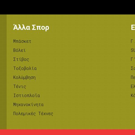
Άλλα Σπορ
Ε
Μπάσκετ
Γ
Βόλεϊ
S
Στίβος
Γ
Tοξοβολία
Σ
Κολύμβηση
Π
Τένις
Ε
Ιστιοπλοΐα
Κ
Μηχανοκίνητα
Πολεμικές Τέχνες