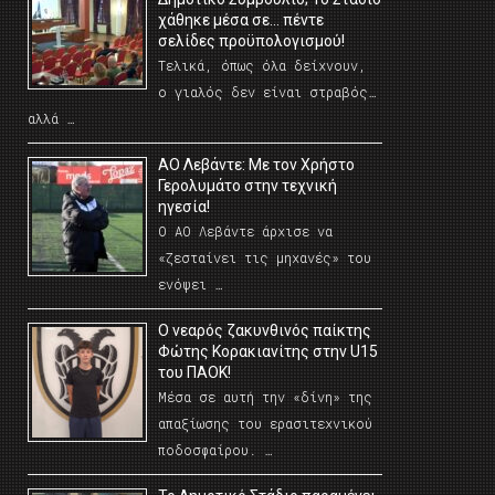
χάθηκε μέσα σε… πέντε
σελίδες προϋπολογισμού!
Τελικά, όπως όλα δείχνουν,
ο γιαλός δεν είναι στραβός…
αλλά …
ΑΟ Λεβάντε: Με τον Χρήστο
Γερολυμάτο στην τεχνική
ηγεσία!
Ο ΑΟ Λεβάντε άρχισε να
«ζεσταίνει τις μηχανές» του
ενόψει …
O νεαρός ζακυνθινός παίκτης
Φώτης Κορακιανίτης στην U15
του ΠΑΟΚ!
Μέσα σε αυτή την «δίνη» της
απαξίωσης του ερασιτεχνικού
ποδοσφαίρου. …