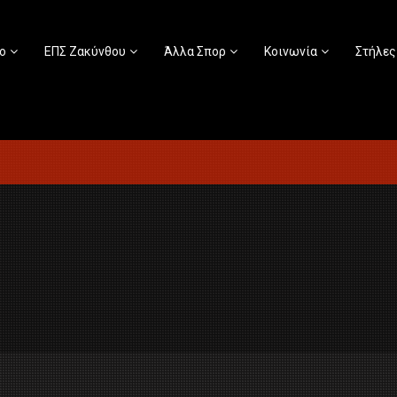
ο
ΕΠΣ Ζακύνθου
Άλλα Σπορ
Κοινωνία
Στήλες