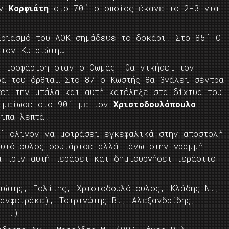
ον
Κορφιάτη
στο 70΄ ο οποίος έκανε το 2-3 για
αριασμό του ΑΟΚ σημάδεψε το δοκάρι! Στο 85΄ Ο
 τον Κυπριώτη…
ν ισοφάριση όταν ο Θωμάς θα νικήσει τον
δα του όρθια… Στο 87΄ο Κωστής θα βγάλει σέντρα
σει την μπάλα και αυτή κατέληξε στα δίχτυα του
ς μείωσε στο 90΄ με τον
Χριστοδουλόπουλο
ιπα λεπτά!
ρ΄ ολιγον να μοιράσει εγκεφαλικά στην αποστολή
αυτόπουλος σουτάρισε αλλά πάνω στην γραμμή
 πριν αυτή περάσει και δημιουργήσει τεράστιο
ώτης, Πολίτης, Χριστοδουλόπουλος, Κλάδης Ν.,
ανφειράκε), Τσιριγώτης Β., Αλεξανδρίδης,
 Π.)