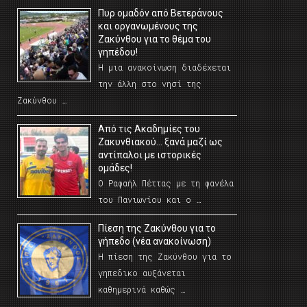
Πυρ ομαδόν από Βετεράνους
και οργανωμένους της
Ζακύνθου για το θέμα του
γηπέδου!
Η μια ανακοίνωση διαδέχεται
την άλλη στο νησί της
Ζακύνθου …
Από τις Ακαδημίες του
Ζακυνθιακού… ξανά μαζί ως
αντίπαλοι με ιστορικές
ομάδες!
Ο Ραφαήλ Πέττας με τη φανέλα
του Πανιωνίου και ο …
Πίεση της Ζακύνθου για το
γήπεδο (νέα ανακοίνωση)
Η πίεση της Ζακύνθου για το
γηπεδικο αυξάνεται
καθημερινά καθώς …