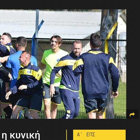
 η κυνική
A' ΕΠΣ