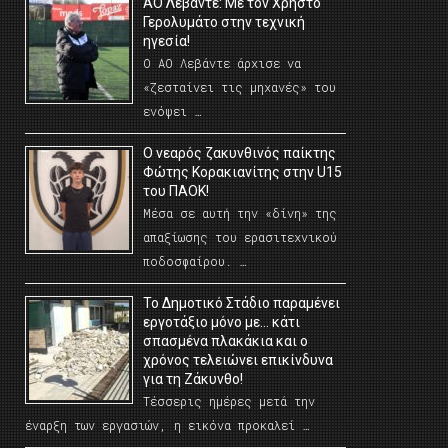
ΑΟ Λεβάντε: Με τον Χρήστο
Γερολυμάτο στην τεχνική
ηγεσία!
Ο ΑΟ Λεβάντε άρχισε να
«ζεσταίνει τις μηχανές» του
ενόψει …
O νεαρός ζακυνθινός παίκτης
Φώτης Κορακιανίτης στην U15
του ΠΑΟΚ!
Μέσα σε αυτή την «δίνη» της
απαξίωσης του ερασιτεχνικού
ποδοσφαίρου. …
Το Δημοτικό Στάδιο παραμένει
εργοτάξιο μόνο με… κάτι
σπασμένα πλακάκια και ο
χρόνος τελειώνει επικίνδυνα
για τη Ζάκυνθο!
Τέσσερις ημέρες μετά την
έναρξη των εργασιών, η εικόνα προκαλεί …