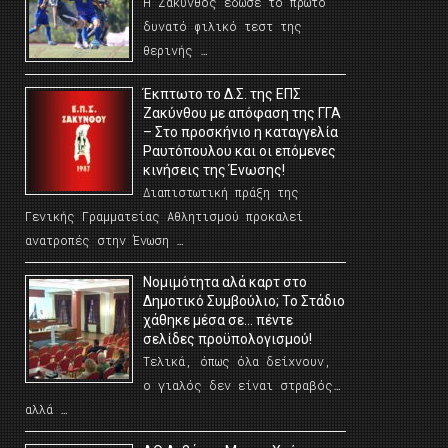
Η Ζάκυνθος έδωσε το πρώτο
δυνατό φιλικό τεστ της
θερινής …
Έκπτωτο το Δ.Σ. της ΕΠΣ
Ζακύνθου με απόφαση της ΓΓΑ
– Στο προσκήνιο η καταγγελία
Ραυτόπουλου και οι επόμενες
κινήσεις της Ένωσης!
Διαπιστωτική πράξη της
Γενικής Γραμματείας Αθλητισμού προκαλεί
ανατροπές στην Ένωση …
Νομιμότητα αλά καρτ στο
Δημοτικό Συμβούλιο; Το Στάδιο
χάθηκε μέσα σε… πέντε
σελίδες προϋπολογισμού!
Τελικά, όπως όλα δείχνουν,
ο γιαλός δεν είναι στραβός…
αλλά …