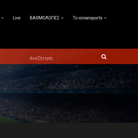
Live
ΒΑΘΜΟΛΟΓΙΕΣ
Το ioniansports