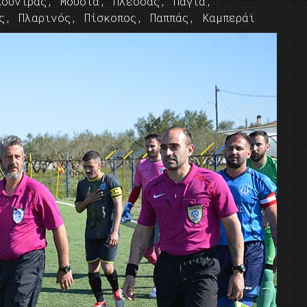
ούντρας, Μούστα, Πλέσσας, Πάγια,
ς, Πλαρινός, Πίσκοπος, Παππάς, Καμπεράϊ