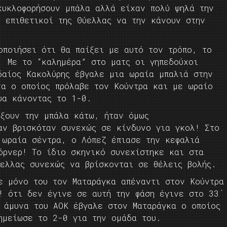
κυκλοφορήσουν μπάλα αλλά είχαν πολύ ψηλά την
ι επιθετικοί της Θύελλας να την κάνουν στην
οποιήσει ότι θα παίξει με αυτό τον τρόπο, το
 Με το “καλημέρα” στο ματς οι γηπεδούχοι
δαίος Κακολύρης έβγαλε μια ωραία μπαλιά στην
να ο οποίος πρόλαβε τον Κούντρα και με ωραίο
υα κάνοντας το 1-0.
ίξουν την μπάλα κάτω, ήταν όμως
αν βρισκόταν συνεχώς σε κίνδυνο για γκολ! Στο
 ωραία σέντρα, ο Λόπεζ έπιασε την κεφαλιά
όρνερ! Το ίδιο σκηνικό συνεχίστηκε και στα
ύελλας συνεχώς να βρίσκονται σε θέλεις βολής.
ε μόνο του τον Ματαράγκα απέναντι στον Κούντρα
! ότι δεν έγινε σε αυτή την φάση έγινε στο 33΄
 άμυνα του ΑΟΚ έβγαλε στον Ματαράγκα ο οποίος
ημείωσε το 2-0 για την ομάδα του.