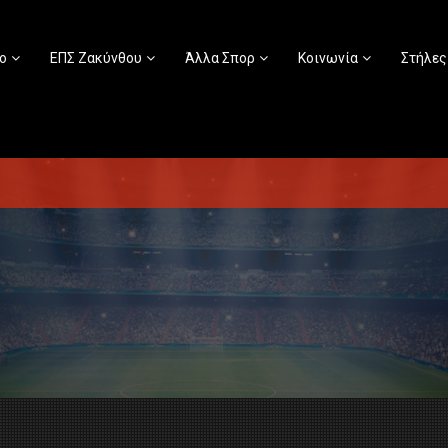
ο
ΕΠΣ Ζακύνθου
Άλλα Σπορ
Κοινωνία
Στήλες