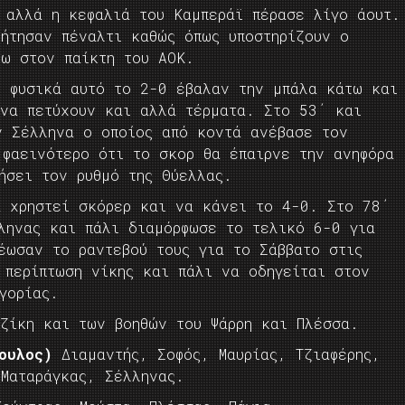
 αλλά η κεφαλιά του Καμπεράϊ πέρασε λίγο άουτ.
ζήτησαν πέναλτι καθώς όπως υποστηρίζουν ο
νω στον παίκτη του ΑΟΚ.
ς φυσικά αυτό το 2-0 έβαλαν την μπάλα κάτω και
να πετύχουν και αλλά τέρματα. Στο 53΄ και
ν Σέλληνα ο οποίος από κοντά ανέβασε τον
 φαεινότερο ότι το σκορ θα έπαιρνε την ανηφόρα
ήσει τον ρυθμό της Θύελλας.
α χρηστεί σκόρερ και να κάνει το 4-0. Στο 78΄
ληνας και πάλι διαμόρφωσε το τελικό 6-0 για
ωσαν το ραντεβού τους για το Σάββατο στις
 περίπτωση νίκης και πάλι να οδηγείται στον
γορίας.
οζίκη και των βοηθών του Ψάρρη και Πλέσσα.
ουλος)
Διαμαντής, Σοφός, Μαυρίας, Τζιαφέρης,
 Ματαράγκας, Σέλληνας.