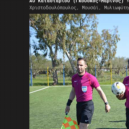
ΑΟ Κατασταρίου (Γκούσκος-Μαρίνος)
Κ
Χριστοδουλόπουλος, Μουσάϊ, Μυλιωφύτη