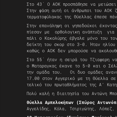
Στο 43΄ Ο ΑΟΚ προσπάθησε να μειώσει
Στην φάση αυτή οι άνθρωποι του ΑΟΚ 
τερματοφύλακας της Θύελλας έπεσε πά
Στην επανάληψη οι γηπεδούχοι έχοντα
πίεσαν με ορθολογικη ανάπτυξη για 
πάλι ο Κακολύρης έβγαλε μόνο του το
δείκτη του σκορ στο 3-0. Ήταν ηλίου
καθώς ο ΑΟΚ δεν μπορούσε να ακολουθ
Στο 55΄ ήταν η σειρά του Τζιαφερη ν
ο Ματαραγκας έκανε το 5-0 και ο Σέλ
την ομάδα του. Οι δυο ομάδες ανανέ
17.00 στον Αγγερικό με τη Θύελλα σε
τελικό του πρωταθλήματος της Α’ Κατη
Πολύ καλή η διαιτησία του Αντώνη Μπ
Θύελλα Αμπελοκήπων (Σπύρος Αντωνόπ
Αγγελίδης, Κόλα, Τσιριγώτης, Λόπεζ,