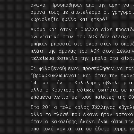
αγώνα. Προσπάθησαν από την αρχή να 
άμυνα τους με αποτέλεσμα οι γρήγορο
κυριολεξία φύλλο και φτερό!
Ακόμα και όταν η Θύελλα είχε προειδ
αγωνιστικό στυλ του ΑΟΚ δεν άλλαξε!
μπήκαν μπροστά στο σκορ όταν ο σπου
πλάτη της άμυνας του ΑΟΚ στον Σέλλη
τελείωμα έστειλα την μπάλα στα δίχτ
Οι φιλοξενούμενοι προσπάθησαν να πα
“βραχυκυκλωμένοι” και όταν την έχαν
14΄ και πάλι ο Καλολύρης έβγαλε μια
αλλά ο Κούντρας εδίωξε σωτήρια σε κ
επόμενα λεπτά με τους παίκτες της Θ
Στο 20΄ ο πολύ καλός Σέλληνας έβγαλ
αλλά το πλασέ που έκανε ήταν άστοχο
όταν ο Κακολύρης έκανε άνω κάτω την
από πολύ κοντά και σε άδειο τέρμα σ