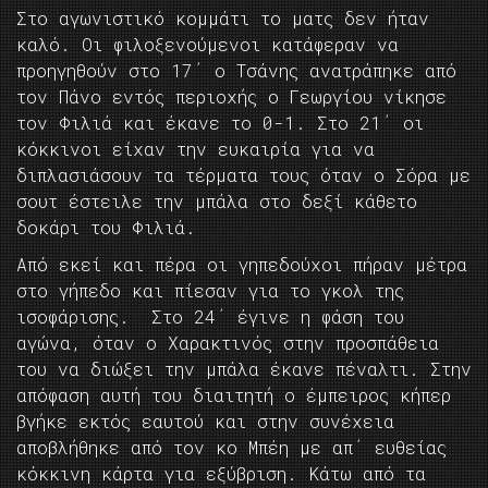
Στο αγωνιστικό κομμάτι το ματς δεν ήταν
καλό. Οι φιλοξενούμενοι κατάφεραν να
προηγηθούν στο 17΄ ο Τσάνης ανατράπηκε από
τον Πάνο εντός περιοχής ο Γεωργίου νίκησε
τον Φιλιά και έκανε το 0-1. Στο 21΄ οι
κόκκινοι είχαν την ευκαιρία για να
διπλασιάσουν τα τέρματα τους όταν ο Σόρα με
σουτ έστειλε την μπάλα στο δεξί κάθετο
δοκάρι του Φιλιά.
Από εκεί και πέρα οι γηπεδούχοι πήραν μέτρα
στο γήπεδο και πίεσαν για το γκολ της
ισοφάρισης. Στο 24΄ έγινε η φάση του
αγώνα, όταν ο Χαρακτινός στην προσπάθεια
του να διώξει την μπάλα έκανε πέναλτι. Στην
απόφαση αυτή του διαιτητή ο έμπειρος κήπερ
βγήκε εκτός εαυτού και στην συνέχεια
αποβλήθηκε από τον κο Μπέη με απ΄ ευθείας
κόκκινη κάρτα για εξύβριση. Κάτω από τα