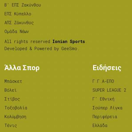
B’ ΕΠΣ Ζακύνθου
ΕΠΣ Κύπελλο
ΑΠΣ Ζάκυνθος
Ομάδα Νέων
All rights reserved
Ionian Sports
.
Developed & Powered by
GeeSmo
.
Άλλα Σπορ
Ειδήσεις
Μπάσκετ
Γ.Γ.Α-ΕΠΟ
Βόλεϊ
SUPER LEAGUE 2
Στίβος
Γ’ Εθνική
Tοξοβολία
Σούπερ Λίγκα
Κολύμβηση
Περιφέρεια
Τένις
Ελλάδα