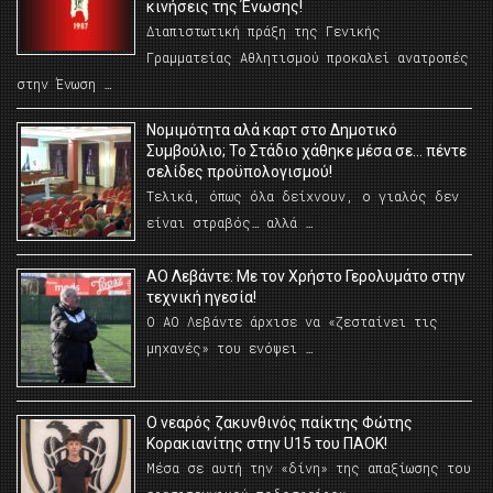
κινήσεις της Ένωσης!
Διαπιστωτική πράξη της Γενικής
Γραμματείας Αθλητισμού προκαλεί ανατροπές
στην Ένωση …
Νομιμότητα αλά καρτ στο Δημοτικό
Συμβούλιο; Το Στάδιο χάθηκε μέσα σε… πέντε
σελίδες προϋπολογισμού!
Τελικά, όπως όλα δείχνουν, ο γιαλός δεν
είναι στραβός… αλλά …
ΑΟ Λεβάντε: Με τον Χρήστο Γερολυμάτο στην
τεχνική ηγεσία!
Ο ΑΟ Λεβάντε άρχισε να «ζεσταίνει τις
μηχανές» του ενόψει …
O νεαρός ζακυνθινός παίκτης Φώτης
Κορακιανίτης στην U15 του ΠΑΟΚ!
Μέσα σε αυτή την «δίνη» της απαξίωσης του