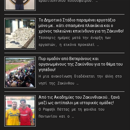
ερασιτεχνικού ποδοσφαίρου. …
Το Δημοτικό Στάδιο παραμένει εργοτάξιο
μόνο με… κάτι σπασμένα πλακάκια και ο
χρόνος τελειώνει επικίνδυνα για τη Ζάκυνθο!
Τέσσερις ημέρες μετά την έναρξη των
εργασιών, η εικόνα προκαλεί …
Πυρ ομαδόν από Βετεράνους και
οργανωμένους της Ζακύνθου για το θέμα του
γηπέδου!
Η μια ανακοίνωση διαδέχεται την άλλη στο
νησί της Ζακύνθου …
Από τις Ακαδημίες του Ζακυνθιακού… ξανά
μαζί ως αντίπαλοι με ιστορικές ομάδες!
Ο Ραφαήλ Πέττας με τη φανέλα του
Πανιωνίου και ο …