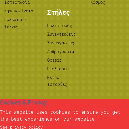
Ιστιοπλοΐα
Κόσμος
Μηχανοκίνητα
Στήλες
Πολεμικές
Πολιτισμός
Τέχνες
Συνεντεύξεις
Συνεργασίες
Αρθρογραφία
Gossip
Γκολ-αρες
Ρετρό
ιστορίες
Cookies & Privacy
This website uses cookies to ensure you get
the best experience on our website.
See privacy policy