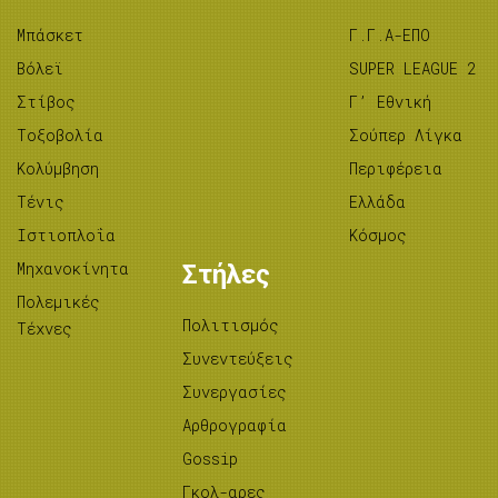
Μπάσκετ
Γ.Γ.Α-ΕΠΟ
Βόλεϊ
SUPER LEAGUE 2
Στίβος
Γ’ Εθνική
Tοξοβολία
Σούπερ Λίγκα
Κολύμβηση
Περιφέρεια
Τένις
Ελλάδα
Ιστιοπλοΐα
Κόσμος
Μηχανοκίνητα
Στήλες
Πολεμικές
Πολιτισμός
Τέχνες
Συνεντεύξεις
Συνεργασίες
Αρθρογραφία
Gossip
Γκολ-αρες