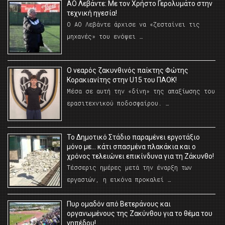
ΑΟ Λεβάντε: Με τον Χρήστο Γερολυμάτο στην
τεχνική ηγεσία!
Ο ΑΟ Λεβάντε άρχισε να «ζεσταίνει τις
μηχανές» του ενόψει …
O νεαρός ζακυνθινός παίκτης Φώτης
Κορακιανίτης στην U15 του ΠΑΟΚ!
Μέσα σε αυτή την «δίνη» της απαξίωσης του
ερασιτεχνικού ποδοσφαίρου. …
Το Δημοτικό Στάδιο παραμένει εργοτάξιο
μόνο με… κάτι σπασμένα πλακάκια και ο
χρόνος τελειώνει επικίνδυνα για τη Ζάκυνθο!
Τέσσερις ημέρες μετά την έναρξη των
εργασιών, η εικόνα προκαλεί …
Πυρ ομαδόν από Βετεράνους και
οργανωμένους της Ζακύνθου για το θέμα του
γηπέδου!