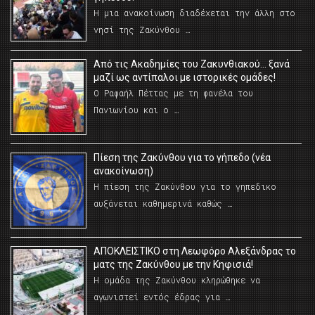
Η μια ανακοίνωση διαδέχεται την άλλη στο
νησί της Ζακύνθου …
Από τις Ακαδημίες του Ζακυνθιακού… ξανά
μαζί ως αντίπαλοι με ιστορικές ομάδες!
Ο Ραφαήλ Πέττας με τη φανέλα του
Πανιωνίου και ο …
Πίεση της Ζακύνθου για το γήπεδο (νέα
ανακοίνωση)
Η πίεση της Ζακύνθου για το γηπεδικο
αυξάνεται καθημερινά καθώς …
AΠΟΚΛΕΙΣΤΙΚΟ στη Λεωφόρο Αλεξάνδρας το
ματς της Ζακύνθου με την Κηφισιά!
Η ομάδα της Ζακύνθου κληρώθηκε να
αγωνιστεί εντός έδρας για …