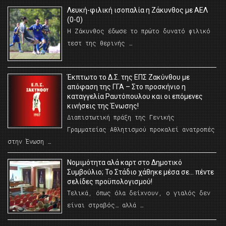
Λευκή-φιλική ισοπαλία η Ζάκυνθος με ΑΕΛ
(0-0)
Η Ζάκυνθος έδωσε το πρώτο δυνατό φιλικό
τεστ της θερινής …
Έκπτωτο το Δ.Σ. της ΕΠΣ Ζακύνθου με
απόφαση της ΓΓΑ – Στο προσκήνιο η
καταγγελία Ραυτόπουλου και οι επόμενες
κινήσεις της Ένωσης!
Διαπιστωτική πράξη της Γενικής
Γραμματείας Αθλητισμού προκαλεί ανατροπές
στην Ένωση …
Νομιμότητα αλά καρτ στο Δημοτικό
Συμβούλιο; Το Στάδιο χάθηκε μέσα σε… πέντε
σελίδες προϋπολογισμού!
Τελικά, όπως όλα δείχνουν, ο γιαλός δεν
είναι στραβός… αλλά …