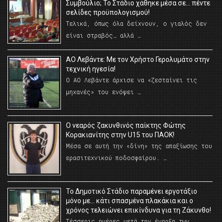
Συμβούλιο; Το Στάδιο χάθηκε μέσα σε… πέντε
σελίδες προϋπολογισμού!
Τελικά, όπως όλα δείχνουν, ο γιαλός δεν
είναι στραβός… αλλά …
ΑΟ Λεβάντε: Με τον Χρήστο Γερολυμάτο στην
τεχνική ηγεσία!
Ο ΑΟ Λεβάντε άρχισε να «ζεσταίνει τις
μηχανές» του ενόψει …
O νεαρός ζακυνθινός παίκτης Φώτης
Κορακιανίτης στην U15 του ΠΑΟΚ!
Μέσα σε αυτή την «δίνη» της απαξίωσης του
ερασιτεχνικού ποδοσφαίρου. …
Το Δημοτικό Στάδιο παραμένει εργοτάξιο
μόνο με… κάτι σπασμένα πλακάκια και ο
χρόνος τελειώνει επικίνδυνα για τη Ζάκυνθο!
Τέσσερις ημέρες μετά την έναρξη των