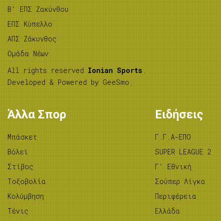
B’ ΕΠΣ Ζακύνθου
ΕΠΣ Κύπελλο
ΑΠΣ Ζάκυνθος
Ομάδα Νέων
All rights reserved
Ionian Sports
.
Developed & Powered by
GeeSmo
.
Άλλα Σπορ
Ειδήσεις
Μπάσκετ
Γ.Γ.Α-ΕΠΟ
Βόλεϊ
SUPER LEAGUE 2
Στίβος
Γ’ Εθνική
Tοξοβολία
Σούπερ Λίγκα
Κολύμβηση
Περιφέρεια
Τένις
Ελλάδα