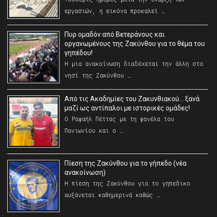
εργασιών, η εικόνα προκαλεί …
Πυρ ομαδόν από Βετεράνους και
οργανωμένους της Ζακύνθου για το θέμα του
γηπέδου!
Η μια ανακοίνωση διαδέχεται την άλλη στο
νησί της Ζακύνθου …
Από τις Ακαδημίες του Ζακυνθιακού… ξανά
μαζί ως αντίπαλοι με ιστορικές ομάδες!
Ο Ραφαήλ Πέττας με τη φανέλα του
Πανιωνίου και ο …
Πίεση της Ζακύνθου για το γήπεδο (νέα
ανακοίνωση)
Η πίεση της Ζακύνθου για το γηπεδικο
αυξάνεται καθημερινά καθώς …