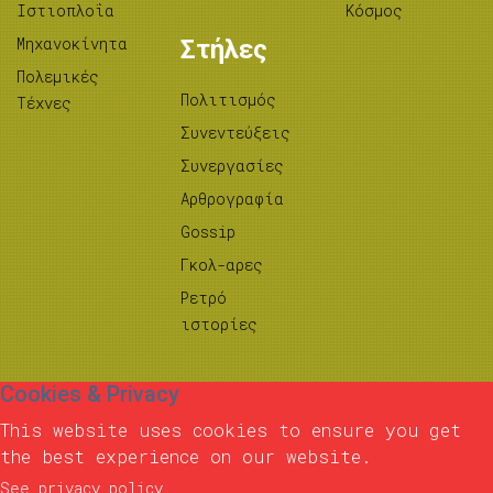
Ιστιοπλοΐα
Κόσμος
Μηχανοκίνητα
Στήλες
Πολεμικές
Πολιτισμός
Τέχνες
Συνεντεύξεις
Συνεργασίες
Αρθρογραφία
Gossip
Γκολ-αρες
Ρετρό
ιστορίες
Cookies & Privacy
This website uses cookies to ensure you get
the best experience on our website.
See privacy policy