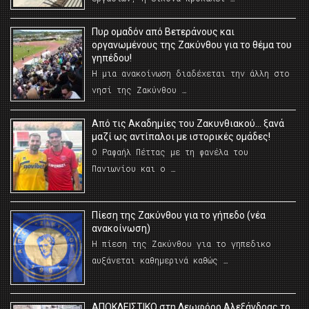
Πυρ ομαδόν από Βετεράνους και
οργανωμένους της Ζακύνθου για το θέμα του
γηπέδου!
Η μια ανακοίνωση διαδέχεται την άλλη στο
νησί της Ζακύνθου …
Από τις Ακαδημίες του Ζακυνθιακού… ξανά
μαζί ως αντίπαλοι με ιστορικές ομάδες!
Ο Ραφαήλ Πέττας με τη φανέλα του
Πανιωνίου και ο …
Πίεση της Ζακύνθου για το γήπεδο (νέα
ανακοίνωση)
Η πίεση της Ζακύνθου για το γηπεδικο
αυξάνεται καθημερινά καθώς …
AΠΟΚΛΕΙΣΤΙΚΟ στη Λεωφόρο Αλεξάνδρας το