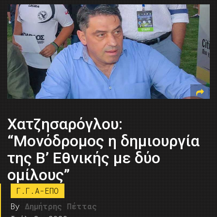
Χατζησαρόγλου:
“Μονόδρομος η δημιουργία
της Β’ Εθνικής με δύο
ομίλους”
Γ.Γ.Α-ΕΠΟ
By
Δημήτρης Πέττας