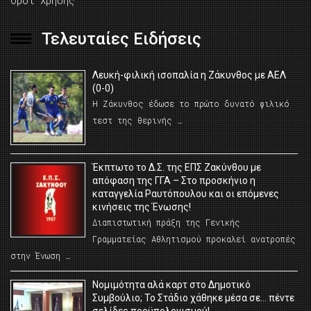
Όροι Χρήσης
Τελευταίες Ειδήσεις
Λευκή-φιλική ισοπαλία η Ζάκυνθος με ΑΕΛ
(0-0)
Η Ζάκυνθος έδωσε το πρώτο δυνατό φιλικό
τεστ της θερινής …
Έκπτωτο το Δ.Σ. της ΕΠΣ Ζακύνθου με
απόφαση της ΓΓΑ – Στο προσκήνιο η
καταγγελία Ραυτόπουλου και οι επόμενες
κινήσεις της Ένωσης!
Διαπιστωτική πράξη της Γενικής
Γραμματείας Αθλητισμού προκαλεί ανατροπές
στην Ένωση …
Νομιμότητα αλά καρτ στο Δημοτικό
Συμβούλιο; Το Στάδιο χάθηκε μέσα σε… πέντε