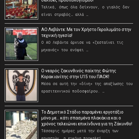
σελίδες προϋπολογισμού!
Τελικά, όπως όλα δείχνουν, ο γιαλός δεν
είναι στραβός… αλλά …
ΑΟ Λεβάντε: Με τον Χρήστο Γερολυμάτο στην
τεχνική ηγεσία!
Ο ΑΟ Λεβάντε άρχισε να «ζεσταίνει τις
μηχανές» του ενόψει …
O νεαρός ζακυνθινός παίκτης Φώτης
Κορακιανίτης στην U15 του ΠΑΟΚ!
Μέσα σε αυτή την «δίνη» της απαξίωσης του
ερασιτεχνικού ποδοσφαίρου. …
Το Δημοτικό Στάδιο παραμένει εργοτάξιο
μόνο με… κάτι σπασμένα πλακάκια και ο
χρόνος τελειώνει επικίνδυνα για τη Ζάκυνθο!
Τέσσερις ημέρες μετά την έναρξη των
εργασιών, η εικόνα προκαλεί …