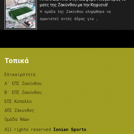
ματς της Ζακύνθου με την Κηφισιά!
Η ομάδα της Ζακύνθου κληρώθηκε να
αγωνιστεί εντός έδρας για …
Τοπικά
Επικαιρότητα
A’ ΕΠΣ Ζακύνθου
B’ ΕΠΣ Ζακύνθου
ΕΠΣ Κύπελλο
ΑΠΣ Ζάκυνθος
Ομάδα Νέων
All rights reserved
Ionian Sports
.