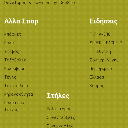
Developed & Powered by
GeeSmo
.
Άλλα Σπορ
Ειδήσεις
Μπάσκετ
Γ.Γ.Α-ΕΠΟ
Βόλεϊ
SUPER LEAGUE 2
Στίβος
Γ’ Εθνική
Tοξοβολία
Σούπερ Λίγκα
Κολύμβηση
Περιφέρεια
Τένις
Ελλάδα
Ιστιοπλοΐα
Κόσμος
Μηχανοκίνητα
Στήλες
Πολεμικές
Πολιτισμός
Τέχνες
Συνεντεύξεις
Συνεργασίες