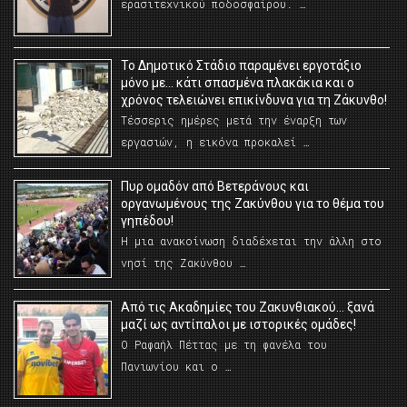
ερασιτεχνικού ποδοσφαίρου. …
Το Δημοτικό Στάδιο παραμένει εργοτάξιο
μόνο με… κάτι σπασμένα πλακάκια και ο
χρόνος τελειώνει επικίνδυνα για τη Ζάκυνθο!
Τέσσερις ημέρες μετά την έναρξη των
εργασιών, η εικόνα προκαλεί …
Πυρ ομαδόν από Βετεράνους και
οργανωμένους της Ζακύνθου για το θέμα του
γηπέδου!
Η μια ανακοίνωση διαδέχεται την άλλη στο
νησί της Ζακύνθου …
Από τις Ακαδημίες του Ζακυνθιακού… ξανά
μαζί ως αντίπαλοι με ιστορικές ομάδες!
Ο Ραφαήλ Πέττας με τη φανέλα του
Πανιωνίου και ο …