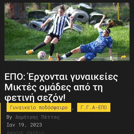
ΕΠΟ: Έρχονται γυναικείες
Μικτές ομάδες από τη
φετινή σεζόν!
Γυναικείο ποδόσφαιρο
,
Γ.Γ.Α-ΕΠΟ
By
Δημήτρης Πέττας
Ιαν 19, 2023
Αφήστε σχόλιο