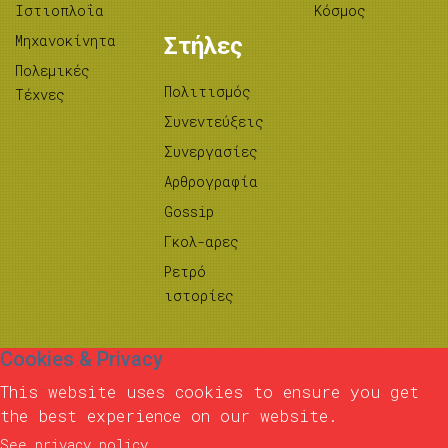
Ιστιοπλοΐα
Κόσμος
Μηχανοκίνητα
Στήλες
Πολεμικές
Πολιτισμός
Τέχνες
Συνεντεύξεις
Συνεργασίες
Αρθρογραφία
Gossip
Γκολ-αρες
Ρετρό
ιστορίες
Cookies & Privacy
This website uses cookies to ensure you get
the best experience on our website.
See privacy policy