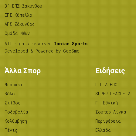
B’ ΕΠΣ Ζακύνθου
ΕΠΣ Κύπελλο
ΑΠΣ Ζάκυνθος
Ομάδα Νέων
All rights reserved
Ionian Sports
.
Developed & Powered by
GeeSmo
.
Άλλα Σπορ
Ειδήσεις
Μπάσκετ
Γ.Γ.Α-ΕΠΟ
Βόλεϊ
SUPER LEAGUE 2
Στίβος
Γ’ Εθνική
Tοξοβολία
Σούπερ Λίγκα
Κολύμβηση
Περιφέρεια
Τένις
Ελλάδα