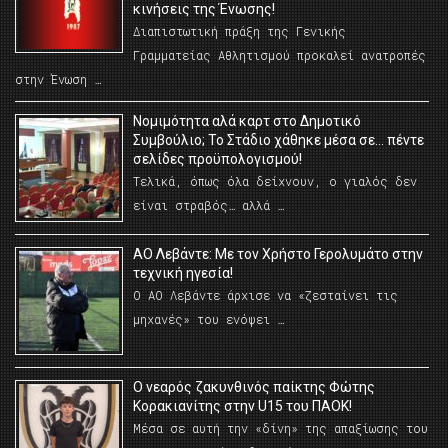
κινήσεις της Ένωσης!
Διαπιστωτική πράξη της Γενικής
Γραμματείας Αθλητισμού προκαλεί ανατροπές
στην Ένωση …
Νομιμότητα αλά καρτ στο Δημοτικό
Συμβούλιο; Το Στάδιο χάθηκε μέσα σε… πέντε
σελίδες προϋπολογισμού!
Τελικά, όπως όλα δείχνουν, ο γιαλός δεν
είναι στραβός… αλλά …
ΑΟ Λεβάντε: Με τον Χρήστο Γερολυμάτο στην
τεχνική ηγεσία!
Ο ΑΟ Λεβάντε άρχισε να «ζεσταίνει τις
μηχανές» του ενόψει …
O νεαρός ζακυνθινός παίκτης Φώτης
Κορακιανίτης στην U15 του ΠΑΟΚ!
Μέσα σε αυτή την «δίνη» της απαξίωσης του