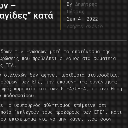
ων –
By
Δημήτρης
Πέττας
αγίδες” κατά
Σεπ 4, 2022
Αφήστε σχόλιο
έδρων των Ενώσεων μετά το αποτέλεσμα της
κυρώσεις που προβλέπει ο νόμος στα σωματεία
ης ΓΓΑ.
ο στελεχών δεν αφήνει περιθώρια αισιοδοξίας,
ροέδρων των ΕΠΣ, την επομένη της συνάντησης,
ρυφής παρουσία και των FIFA/UEFA, σε αντίθεση
υ ποδοσφαίρου.
s, o υφυπουργός αθλητισμού επέμεινε ότι
οποία “εκλέγουν τους προέδρους των ΕΠΣ”, κάτι
του επιχείρημα για να μην κάνει πίσω όσον