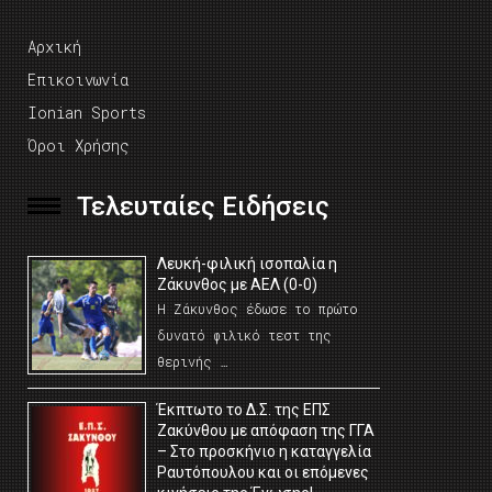
Αρχική
Επικοινωνία
Ionian Sports
Όροι Χρήσης
Τελευταίες Ειδήσεις
Λευκή-φιλική ισοπαλία η
Ζάκυνθος με ΑΕΛ (0-0)
Η Ζάκυνθος έδωσε το πρώτο
δυνατό φιλικό τεστ της
θερινής …
Έκπτωτο το Δ.Σ. της ΕΠΣ
Ζακύνθου με απόφαση της ΓΓΑ
– Στο προσκήνιο η καταγγελία
Ραυτόπουλου και οι επόμενες