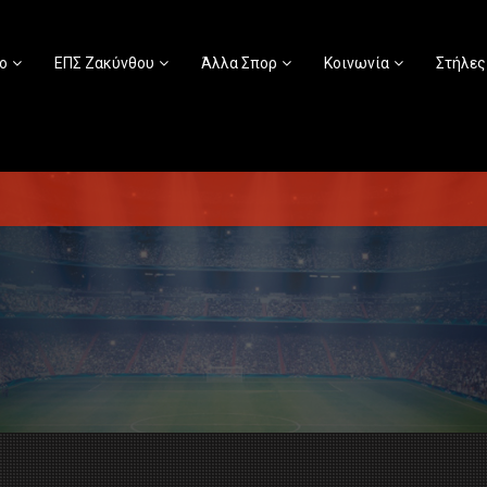
ο
ΕΠΣ Ζακύνθου
Άλλα Σπορ
Κοινωνία
Στήλες