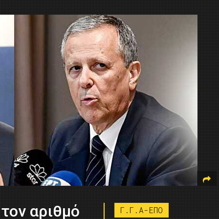
 τον αριθμό
Γ.Γ.Α-ΕΠΟ