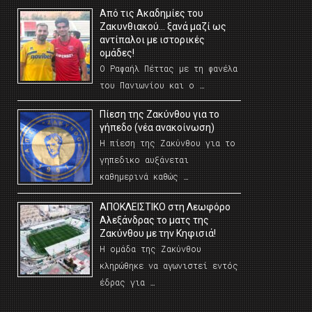
Από τις Ακαδημίες του
Ζακυνθιακού… ξανά μαζί ως
αντίπαλοι με ιστορικές
ομάδες!
Ο Ραφαήλ Πέττας με τη φανέλα
του Πανιωνίου και ο …
Πίεση της Ζακύνθου για το
γήπεδο (νέα ανακοίνωση)
Η πίεση της Ζακύνθου για το
γηπεδικο αυξάνεται
καθημερινά καθώς …
AΠΟΚΛΕΙΣΤΙΚΟ στη Λεωφόρο
Αλεξάνδρας το ματς της
Ζακύνθου με την Κηφισιά!
Η ομάδα της Ζακύνθου
κληρώθηκε να αγωνιστεί εντός
έδρας για …