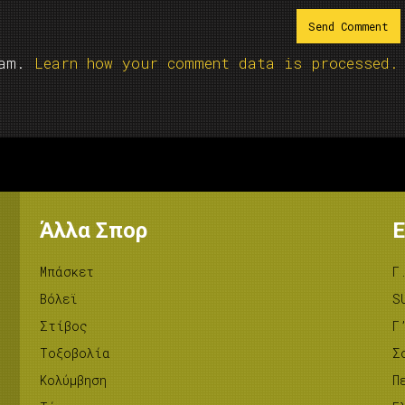
pam.
Learn how your comment data is processed.
Άλλα Σπορ
Ε
Μπάσκετ
Γ
Βόλεϊ
S
Στίβος
Γ
Tοξοβολία
Σ
Κολύμβηση
Π