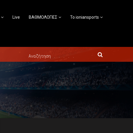
Live
ΒΑΘΜΟΛΟΓΙΕΣ
Το ioniansports