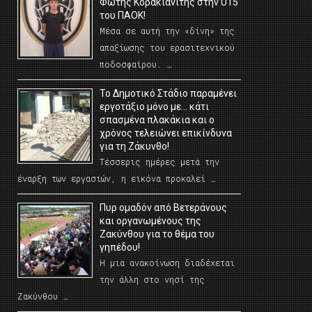
Φώτης Κορακιανίτης στην U15
του ΠΑΟΚ!
Μέσα σε αυτή την «δίνη» της
απαξίωσης του ερασιτεχνικού
ποδοσφαίρου. …
Το Δημοτικό Στάδιο παραμένει
εργοτάξιο μόνο με… κάτι
σπασμένα πλακάκια και ο
χρόνος τελειώνει επικίνδυνα
για τη Ζάκυνθο!
Τέσσερις ημέρες μετά την
έναρξη των εργασιών, η εικόνα προκαλεί …
Πυρ ομαδόν από Βετεράνους
και οργανωμένους της
Ζακύνθου για το θέμα του
γηπέδου!
Η μια ανακοίνωση διαδέχεται
την άλλη στο νησί της
Ζακύνθου …