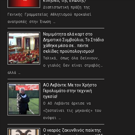
κινήσεις της Ένωσης!
Διαπιστωτική πράξη της
Γενικής Γραμματείας Αθλητισμού προκαλεί
ανατροπές στην Ένωση …
Νομιμότητα αλά καρτ στο
Δημοτικό Συμβούλιο; Το Στάδιο
χάθηκε μέσα σε… πέντε
σελίδες προϋπολογισμού!
Τελικά, όπως όλα δείχνουν,
ο γιαλός δεν είναι στραβός…
αλλά …
ΑΟ Λεβάντε: Με τον Χρήστο
Γερολυμάτο στην τεχνική
ηγεσία!
Ο ΑΟ Λεβάντε άρχισε να
«ζεσταίνει τις μηχανές» του
ενόψει …
O νεαρός ζακυνθινός παίκτης