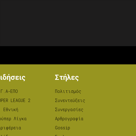
ιδήσεις
Στήλες
.Γ.Α-ΕΠΟ
Πολιτισμός
UPER LEAGUE 2
Συνεντεύξεις
’ Εθνική
Συνεργασίες
ούπερ Λίγκα
Αρθρογραφία
εριφέρεια
Gossip