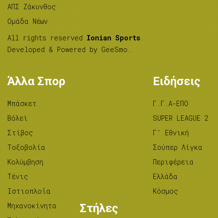
ΑΠΣ Ζάκυνθος
Ομάδα Νέων
All rights reserved
Ionian Sports
.
Developed & Powered by
GeeSmo
.
Άλλα Σπορ
Ειδήσεις
Μπάσκετ
Γ.Γ.Α-ΕΠΟ
Βόλεϊ
SUPER LEAGUE 2
Στίβος
Γ’ Εθνική
Tοξοβολία
Σούπερ Λίγκα
Κολύμβηση
Περιφέρεια
Τένις
Ελλάδα
Ιστιοπλοΐα
Κόσμος
Μηχανοκίνητα
Στήλες