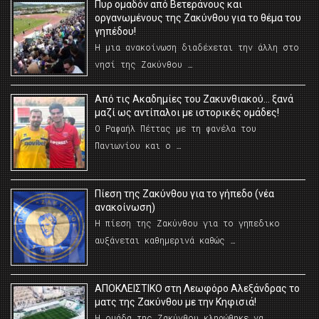
Πυρ ομαδόν από Βετεράνους και
οργανωμένους της Ζακύνθου για το θέμα του
γηπέδου!
Η μια ανακοίνωση διαδέχεται την άλλη στο
νησί της Ζακύνθου …
Από τις Ακαδημίες του Ζακυνθιακού… ξανά
μαζί ως αντίπαλοι με ιστορικές ομάδες!
Ο Ραφαήλ Πέττας με τη φανέλα του
Πανιωνίου και ο …
Πίεση της Ζακύνθου για το γήπεδο (νέα
ανακοίνωση)
Η πίεση της Ζακύνθου για το γηπεδικο
αυξάνεται καθημερινά καθώς …
AΠΟΚΛΕΙΣΤΙΚΟ στη Λεωφόρο Αλεξάνδρας το
ματς της Ζακύνθου με την Κηφισιά!
Η ομάδα της Ζακύνθου κληρώθηκε να