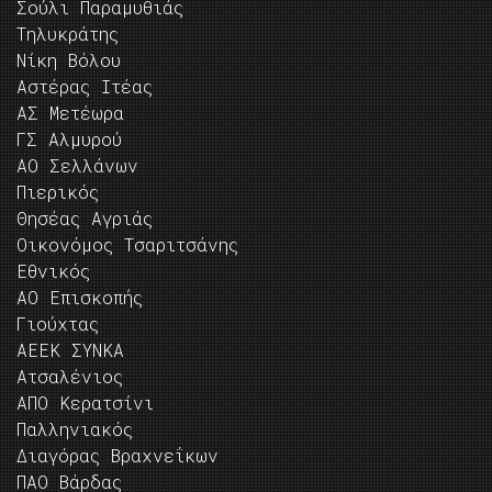
Σούλι Παραμυθιάς
Τηλυκράτης
Νίκη Βόλου
Αστέρας Ιτέας
ΑΣ Μετέωρα
ΓΣ Αλμυρού
ΑΟ Σελλάνων
Πιερικός
Θησέας Αγριάς
Οικονόμος Τσαριτσάνης
Εθνικός
ΑΟ Επισκοπής
Γιούχτας
ΑΕΕΚ ΣΥΝΚΑ
Ατσαλένιος
ΑΠΟ Κερατσίνι
Παλληνιακός
Διαγόρας Βραχνεΐκων
ΠΑΟ Βάρδας