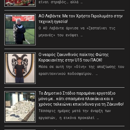
είναι στραβός… αλλά …
ΑΟ Λεβάντε: Με τον Χρήστο Γερολυμάτο στην
τεχνική ηγεσία!
Ο ΑΟ Λεβάντε άρχισε να «ζεσταίνει τις
μηχανές» του ενόψει …
O νεαρός ζακυνθινός παίκτης Φώτης
Κορακιανίτης στην U15 του ΠΑΟΚ!
Μέσα σε αυτή την «δίνη» της απαξίωσης του
ερασιτεχνικού ποδοσφαίρου. …
Το Δημοτικό Στάδιο παραμένει εργοτάξιο
μόνο με… κάτι σπασμένα πλακάκια και ο
χρόνος τελειώνει επικίνδυνα για τη Ζάκυνθο!
Τέσσερις ημέρες μετά την έναρξη των
εργασιών, η εικόνα προκαλεί …