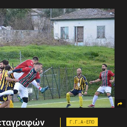
μεταγραφών
Γ.Γ.Α-ΕΠΟ