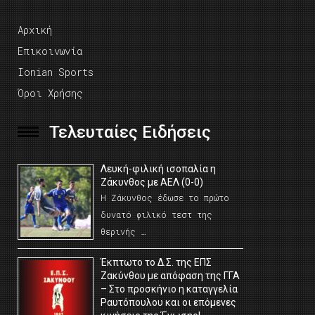
Αρχική
Επικοινωνία
Ionian Sports
Όροι Χρήσης
Τελευταίες Ειδήσεις
Λευκή-φιλική ισοπαλία η
Ζάκυνθος με ΑΕΛ (0-0)
Η Ζάκυνθος έδωσε το πρώτο
δυνατό φιλικό τεστ της
θερινής …
Έκπτωτο το Δ.Σ. της ΕΠΣ
Ζακύνθου με απόφαση της ΓΓΑ
– Στο προσκήνιο η καταγγελία
Ραυτόπουλου και οι επόμενες