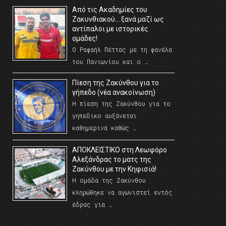
Από τις Ακαδημίες του
Ζακυνθιακού… ξανά μαζί ως
αντίπαλοι με ιστορικές
ομάδες!
Ο Ραφαήλ Πέττας με τη φανέλα
του Πανιωνίου και ο …
Πίεση της Ζακύνθου για το
γήπεδο (νέα ανακοίνωση)
Η πίεση της Ζακύνθου για το
γηπεδικο αυξάνεται
καθημερινά καθώς …
AΠΟΚΛΕΙΣΤΙΚΟ στη Λεωφόρο
Αλεξάνδρας το ματς της
Ζακύνθου με την Κηφισιά!
Η ομάδα της Ζακύνθου
κληρώθηκε να αγωνιστεί εντός
έδρας για …