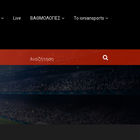
Live
ΒΑΘΜΟΛΟΓΙΕΣ
Το ioniansports