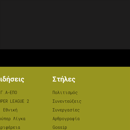
ιδήσεις
Στήλες
.Γ.Α-ΕΠΟ
Πολιτισμός
UPER LEAGUE 2
Συνεντεύξεις
’ Εθνική
Συνεργασίες
ούπερ Λίγκα
Αρθρογραφία
εριφέρεια
Gossip