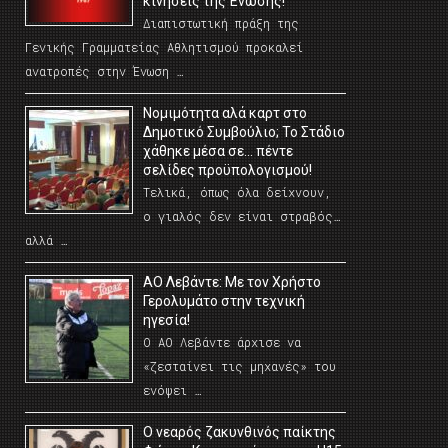
κινήσεις της Ένωσης!
Διαπιστωτική πράξη της
Γενικής Γραμματείας Αθλητισμού προκαλεί
ανατροπές στην Ένωση …
Νομιμότητα αλά καρτ στο
Δημοτικό Συμβούλιο; Το Στάδιο
χάθηκε μέσα σε… πέντε
σελίδες προϋπολογισμού!
Τελικά, όπως όλα δείχνουν,
ο γιαλός δεν είναι στραβός…
αλλά …
ΑΟ Λεβάντε: Με τον Χρήστο
Γερολυμάτο στην τεχνική
ηγεσία!
Ο ΑΟ Λεβάντε άρχισε να
«ζεσταίνει τις μηχανές» του
ενόψει …
O νεαρός ζακυνθινός παίκτης