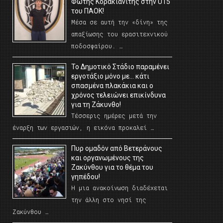
Φώτης Κορακιανίτης στην U15
του ΠΑΟΚ!
Μέσα σε αυτή την «δίνη» της
απαξίωσης του ερασιτεχνικού
ποδοσφαίρου. …
Το Δημοτικό Στάδιο παραμένει
εργοτάξιο μόνο με… κάτι
σπασμένα πλακάκια και ο
χρόνος τελειώνει επικίνδυνα
για τη Ζάκυνθο!
Τέσσερις ημέρες μετά την
έναρξη των εργασιών, η εικόνα προκαλεί …
Πυρ ομαδόν από Βετεράνους
και οργανωμένους της
Ζακύνθου για το θέμα του
γηπέδου!
Η μια ανακοίνωση διαδέχεται
την άλλη στο νησί της
Ζακύνθου …