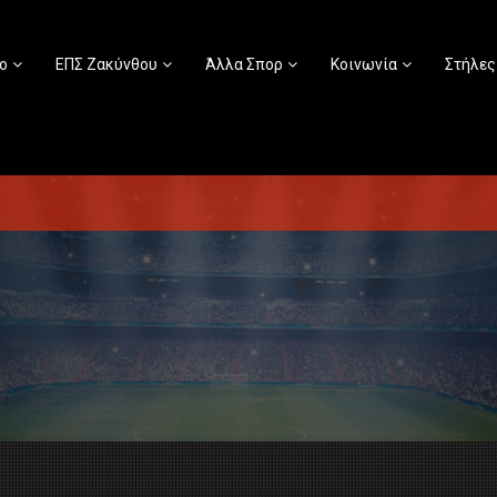
ο
ΕΠΣ Ζακύνθου
Άλλα Σπορ
Κοινωνία
Στήλες