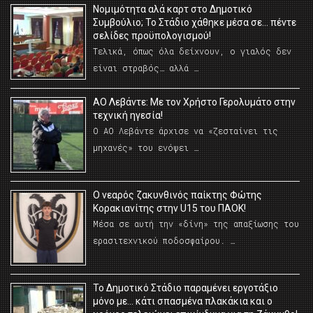
Νομιμότητα αλά καρτ στο Δημοτικό
Συμβούλιο; Το Στάδιο χάθηκε μέσα σε… πέντε
σελίδες προϋπολογισμού!
Τελικά, όπως όλα δείχνουν, ο γιαλός δεν
είναι στραβός… αλλά …
ΑΟ Λεβάντε: Με τον Χρήστο Γερολυμάτο στην
τεχνική ηγεσία!
Ο ΑΟ Λεβάντε άρχισε να «ζεσταίνει τις
μηχανές» του ενόψει …
O νεαρός ζακυνθινός παίκτης Φώτης
Κορακιανίτης στην U15 του ΠΑΟΚ!
Μέσα σε αυτή την «δίνη» της απαξίωσης του
ερασιτεχνικού ποδοσφαίρου. …
Το Δημοτικό Στάδιο παραμένει εργοτάξιο
μόνο με… κάτι σπασμένα πλακάκια και ο