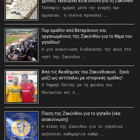
χρόνος τελειώνει επικίνδυνα για τη Ζάκυνθο!
Τέσσερις ημέρες μετά την έναρξη των
εργασιών, η εικόνα προκαλεί …
Πυρ ομαδόν από Βετεράνους και
οργανωμένους της Ζακύνθου για το θέμα του
γηπέδου!
Η μια ανακοίνωση διαδέχεται την άλλη στο
νησί της Ζακύνθου …
Από τις Ακαδημίες του Ζακυνθιακού… ξανά
μαζί ως αντίπαλοι με ιστορικές ομάδες!
Ο Ραφαήλ Πέττας με τη φανέλα του
Πανιωνίου και ο …
Πίεση της Ζακύνθου για το γήπεδο (νέα
ανακοίνωση)
Η πίεση της Ζακύνθου για το γηπεδικο
αυξάνεται καθημερινά καθώς …