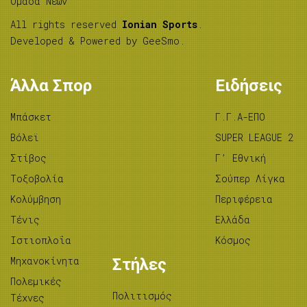
Ομάδα Νέων
All rights reserved
Ionian Sports
.
Developed & Powered by
GeeSmo
.
Άλλα Σπορ
Ειδήσεις
Μπάσκετ
Γ.Γ.Α-ΕΠΟ
Βόλεϊ
SUPER LEAGUE 2
Στίβος
Γ’ Εθνική
Tοξοβολία
Σούπερ Λίγκα
Κολύμβηση
Περιφέρεια
Τένις
Ελλάδα
Ιστιοπλοΐα
Κόσμος
Μηχανοκίνητα
Στήλες
Πολεμικές
Πολιτισμός
Τέχνες