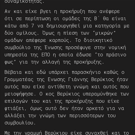
δυναμικότητας.
Αν και είχε βγει η προκήρυξη που ανέφερε
ότι σε περίπτωση οι ομάδες της Β΄ θα είναι
κάτω από 7 να δημιουργηθεί μια κατηγορία με
δύο ομίλους. Όμως η πίεση των “μικρών”
ομάδων απέφερε καρπούς. Το διοικητικό
συμβούλιο της Ένωσης προσέφυγε στην νομική
υπηρεσία της ΕΠΟ η οποία έδωσε “το πράσινο
φως” για την αλλαγή της προκήρυξης.
Βέβαια και εδώ υπάρχει παρασκήνιο καθώς ο
Γραμματέας της Ενωσης Γιάννης Βερύκιος ήταν
αυτός που είχε αντίθετη γνώμη και αυτός που
μειοψήφησε. Ο κος Βερύκιος υπεραμύνθηκε των
επιλογών του και της προκήρυξης που είχε
φτιάξει, όμως αυτό δεν ήταν αρκετό για να
αλλάξει την γνώμη των περισσότερων του
συμβουλίου.
Με την γραμμή Βερύκιου είχε συναχθεί και το