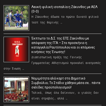
Λευκή-φιλική ισοπαλία η Ζάκυνθος με ΑΕΛ
(0-0)
Η Ζάκυνθος έδωσε το πρώτο δυνατό φιλικό
τεστ της θερινής …
Έκπτωτο το Δ.Σ. της ΕΠΣ Ζακύνθου με
απόφαση της ΓΓΑ – Στο προσκήνιο η
καταγγελία Ραυτόπουλου και οι επόμενες
κινήσεις της Ένωσης!
Διαπιστωτική πράξη της Γενικής
Γραμματείας Αθλητισμού προκαλεί ανατροπές
στην Ένωση …
Νομιμότητα αλά καρτ στο Δημοτικό
Συμβούλιο; Το Στάδιο χάθηκε μέσα σε… πέντε
σελίδες προϋπολογισμού!
Τελικά, όπως όλα δείχνουν, ο γιαλός δεν
είναι στραβός… αλλά …