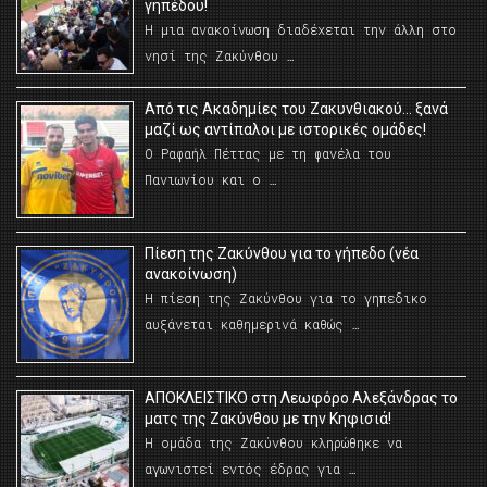
γηπέδου!
Η μια ανακοίνωση διαδέχεται την άλλη στο
νησί της Ζακύνθου …
Από τις Ακαδημίες του Ζακυνθιακού… ξανά
μαζί ως αντίπαλοι με ιστορικές ομάδες!
Ο Ραφαήλ Πέττας με τη φανέλα του
Πανιωνίου και ο …
Πίεση της Ζακύνθου για το γήπεδο (νέα
ανακοίνωση)
Η πίεση της Ζακύνθου για το γηπεδικο
αυξάνεται καθημερινά καθώς …
AΠΟΚΛΕΙΣΤΙΚΟ στη Λεωφόρο Αλεξάνδρας το
ματς της Ζακύνθου με την Κηφισιά!
Η ομάδα της Ζακύνθου κληρώθηκε να
αγωνιστεί εντός έδρας για …