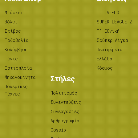
Μπάσκετ
Γ.Γ.Α-ΕΠΟ
Βόλεϊ
SUPER LEAGUE 2
Στίβος
Γ’ Εθνική
Tοξοβολία
Σούπερ Λίγκα
Κολύμβηση
Περιφέρεια
Τένις
Ελλάδα
Ιστιοπλοΐα
Κόσμος
Μηχανοκίνητα
Στήλες
Πολεμικές
Πολιτισμός
Τέχνες
Συνεντεύξεις
Συνεργασίες
Αρθρογραφία
Gossip