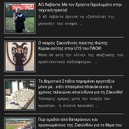
ΑΟ Λεβάντε: Με τον Χρήστο Γερολυμάτο στην
τεχνική ηγεσία!
Ο ΑΟ Λεβάντε άρχισε να «ζεσταίνει τις
μηχανές» του ενόψει …
O νεαρός ζακυνθινός παίκτης Φώτης
Κορακιανίτης στην U15 του ΠΑΟΚ!
Μέσα σε αυτή την «δίνη» της απαξίωσης του
ερασιτεχνικού ποδοσφαίρου. …
Το Δημοτικό Στάδιο παραμένει εργοτάξιο
μόνο με… κάτι σπασμένα πλακάκια και ο
χρόνος τελειώνει επικίνδυνα για τη Ζάκυνθο!
Τέσσερις ημέρες μετά την έναρξη των
εργασιών, η εικόνα προκαλεί …
Πυρ ομαδόν από Βετεράνους και
οργανωμένους της Ζακύνθου για το θέμα του