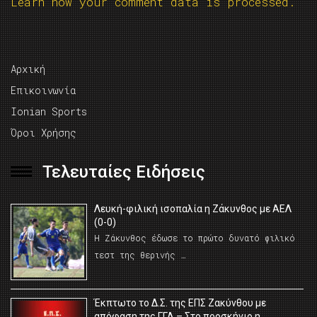
Learn how your comment data is processed.
Αρχική
Επικοινωνία
Ionian Sports
Όροι Χρήσης
Τελευταίες Ειδήσεις
Λευκή-φιλική ισοπαλία η Ζάκυνθος με ΑΕΛ
(0-0)
Η Ζάκυνθος έδωσε το πρώτο δυνατό φιλικό
τεστ της θερινής …
Έκπτωτο το Δ.Σ. της ΕΠΣ Ζακύνθου με
απόφαση της ΓΓΑ – Στο προσκήνιο η