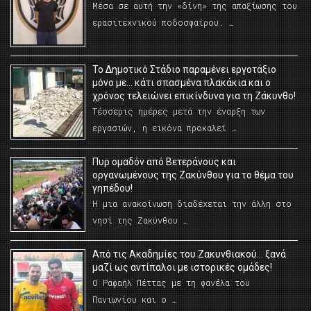
Μέσα σε αυτή την «δίνη» της απαξίωσης του
ερασιτεχνικού ποδοσφαίρου. …
Το Δημοτικό Στάδιο παραμένει εργοτάξιο
μόνο με… κάτι σπασμένα πλακάκια και ο
χρόνος τελειώνει επικίνδυνα για τη Ζάκυνθο!
Τέσσερις ημέρες μετά την έναρξη των
εργασιών, η εικόνα προκαλεί …
Πυρ ομαδόν από Βετεράνους και
οργανωμένους της Ζακύνθου για το θέμα του
γηπέδου!
Η μια ανακοίνωση διαδέχεται την άλλη στο
νησί της Ζακύνθου …
Από τις Ακαδημίες του Ζακυνθιακού… ξανά
μαζί ως αντίπαλοι με ιστορικές ομάδες!
Ο Ραφαήλ Πέττας με τη φανέλα του
Πανιωνίου και ο …