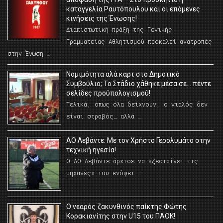
καταγγελία Ραυτόπουλου και οι επόμενες
κινήσεις της Ένωσης!
Διαπιστωτική πράξη της Γενικής
Γραμματείας Αθλητισμού προκαλεί ανατροπές
στην Ένωση …
Νομιμότητα αλά καρτ στο Δημοτικό
Συμβούλιο; Το Στάδιο χάθηκε μέσα σε… πέντε
σελίδες προϋπολογισμού!
Τελικά, όπως όλα δείχνουν, ο γιαλός δεν
είναι στραβός… αλλά …
ΑΟ Λεβάντε: Με τον Χρήστο Γερολυμάτο στην
τεχνική ηγεσία!
Ο ΑΟ Λεβάντε άρχισε να «ζεσταίνει τις
μηχανές» του ενόψει …
O νεαρός ζακυνθινός παίκτης Φώτης
Κορακιανίτης στην U15 του ΠΑΟΚ!