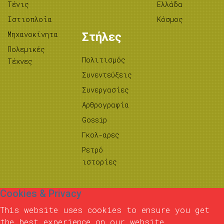
Τένις
Ελλάδα
Ιστιοπλοΐα
Κόσμος
Μηχανοκίνητα
Στήλες
Πολεμικές
Πολιτισμός
Τέχνες
Συνεντεύξεις
Συνεργασίες
Αρθρογραφία
Gossip
Γκολ-αρες
Ρετρό
ιστορίες
Cookies & Privacy
This website uses cookies to ensure you get
the best experience on our website.