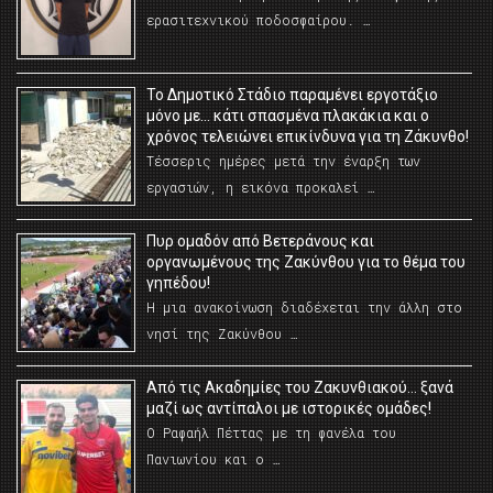
ερασιτεχνικού ποδοσφαίρου. …
Το Δημοτικό Στάδιο παραμένει εργοτάξιο
μόνο με… κάτι σπασμένα πλακάκια και ο
χρόνος τελειώνει επικίνδυνα για τη Ζάκυνθο!
Τέσσερις ημέρες μετά την έναρξη των
εργασιών, η εικόνα προκαλεί …
Πυρ ομαδόν από Βετεράνους και
οργανωμένους της Ζακύνθου για το θέμα του
γηπέδου!
Η μια ανακοίνωση διαδέχεται την άλλη στο
νησί της Ζακύνθου …
Από τις Ακαδημίες του Ζακυνθιακού… ξανά
μαζί ως αντίπαλοι με ιστορικές ομάδες!
Ο Ραφαήλ Πέττας με τη φανέλα του
Πανιωνίου και ο …