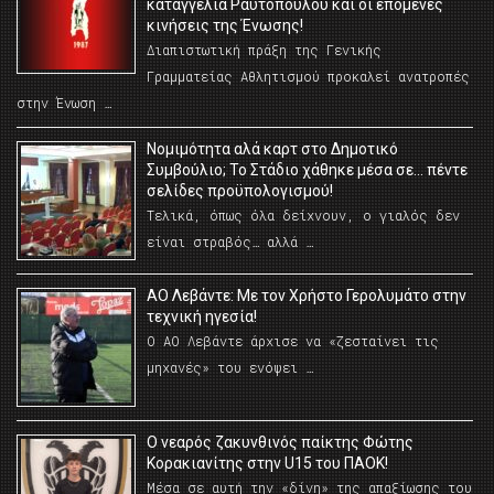
καταγγελία Ραυτόπουλου και οι επόμενες
κινήσεις της Ένωσης!
Διαπιστωτική πράξη της Γενικής
Γραμματείας Αθλητισμού προκαλεί ανατροπές
στην Ένωση …
Νομιμότητα αλά καρτ στο Δημοτικό
Συμβούλιο; Το Στάδιο χάθηκε μέσα σε… πέντε
σελίδες προϋπολογισμού!
Τελικά, όπως όλα δείχνουν, ο γιαλός δεν
είναι στραβός… αλλά …
ΑΟ Λεβάντε: Με τον Χρήστο Γερολυμάτο στην
τεχνική ηγεσία!
Ο ΑΟ Λεβάντε άρχισε να «ζεσταίνει τις
μηχανές» του ενόψει …
O νεαρός ζακυνθινός παίκτης Φώτης
Κορακιανίτης στην U15 του ΠΑΟΚ!
Μέσα σε αυτή την «δίνη» της απαξίωσης του