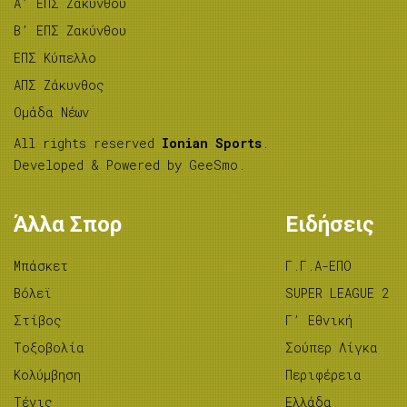
A’ ΕΠΣ Ζακύνθου
B’ ΕΠΣ Ζακύνθου
ΕΠΣ Κύπελλο
ΑΠΣ Ζάκυνθος
Ομάδα Νέων
All rights reserved
Ionian Sports
.
Developed & Powered by
GeeSmo
.
Άλλα Σπορ
Ειδήσεις
Μπάσκετ
Γ.Γ.Α-ΕΠΟ
Βόλεϊ
SUPER LEAGUE 2
Στίβος
Γ’ Εθνική
Tοξοβολία
Σούπερ Λίγκα
Κολύμβηση
Περιφέρεια
Τένις
Ελλάδα