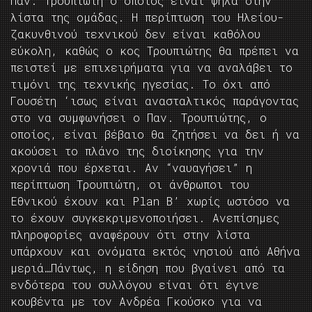
Παν. Τρουπιώτη ο οποίος είναι ψηλά στην
λίστα της ομάδας. Η περίπτωση του Ηλείου-
ζακυνθινού τεχνικού δεν είναι καθόλου
εύκολη, καθώς ο κος Τρουπιώτης θα πρέπει να
πειστεί με επιχειρήματα για να αναλάβει το
τιμόνι της τεχνικής ηγεσίας. Το όχι από
Γουσέτη ‘ισως είναι ανασταλτικός παράγοντας
στο να συμφωνήσει ο Παν. Τρουπιώτης, ο
οποίος, είναι βέβαιο θα ζητήσει να δει ή να
ακούσει το πλάνο της διοίκησης για την
χρονιά που έρχεται. Αν “ναυαγήσει” η
περίπτωση Τρουπιώτη, οι άνθρωποι του
Εθνικού έχουν και Plan B’ χωρίς ωστόσο να
το έχουν συγκεκριμενοποιήσει. Ανεπίσημες
πληροφορίες αναφέρουν ότι στην λίστα
υπάρχουν και ονόματα εκτός νησιού από Αθήνα
μεριά…Πάντως, η είδηση που βγαίνει από τα
ενδότερα του συλλόγου είναι ότι έγινε
κουβέντα με τον Ανδρέα Γκούσκο για να