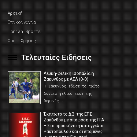
Αρχική
Επικοινωνία
Ionian Sports
Όροι Χρήσης
Τελευταίες Ειδήσεις
Λευκή-φιλική ισοπαλία η
Ζάκυνθος με ΑΕΛ (0-0)
Η Ζάκυνθος έδωσε το πρώτο
δυνατό φιλικό τεστ της
θερινής …
Έκπτωτο το Δ.Σ. της ΕΠΣ
Ζακύνθου με απόφαση της ΓΓΑ
– Στο προσκήνιο η καταγγελία
Ραυτόπουλου και οι επόμενες