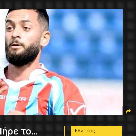
Πήρε το…
Εθνικός