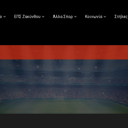
ο
ΕΠΣ Ζακύνθου
Άλλα Σπορ
Κοινωνία
Στήλες