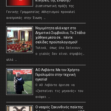
κινήσεις της Ένωσης!
Διαπιστωτική πράξη της
Γενικής Γραμματείας Αθλητισμού προκαλεί
ανατροπές στην Ένωση …
Νομιμότητα αλά καρτ στο
Δημοτικό Συμβούλιο; Το Στάδιο
χάθηκε μέσα σε… πέντε
σελίδες προϋπολογισμού!
Τελικά, όπως όλα δείχνουν,
ο γιαλός δεν είναι στραβός…
αλλά …
ΑΟ Λεβάντε: Με τον Χρήστο
Γερολυμάτο στην τεχνική
ηγεσία!
Ο ΑΟ Λεβάντε άρχισε να
«ζεσταίνει τις μηχανές» του
ενόψει …
O νεαρός ζακυνθινός παίκτης