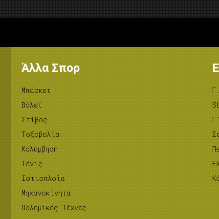
Άλλα Σπορ
Ε
Μπάσκετ
Γ
Βόλεϊ
S
Στίβος
Γ
Tοξοβολία
Σ
Κολύμβηση
Π
Τένις
Ε
Ιστιοπλοΐα
Κ
Μηχανοκίνητα
Πολεμικές Τέχνες