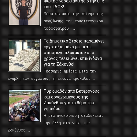
Φώτης Κορακιανίτης στην U15
του ΠΑΟΚ!
Μέσα σε αυτή την «δίνη» της
απαξίωσης του ερασιτεχνικού
ποδοσφαίρου. …
Το Δημοτικό Στάδιο παραμένει
εργοτάξιο μόνο με… κάτι
σπασμένα πλακάκια και ο
χρόνος τελειώνει επικίνδυνα
για τη Ζάκυνθο!
Τέσσερις ημέρες μετά την
έναρξη των εργασιών, η εικόνα προκαλεί …
Πυρ ομαδόν από Βετεράνους
και οργανωμένους της
Ζακύνθου για το θέμα του
γηπέδου!
Η μια ανακοίνωση διαδέχεται
την άλλη στο νησί της
Ζακύνθου …