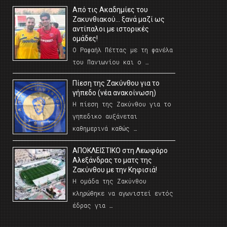
Από τις Ακαδημίες του
Ζακυνθιακού… ξανά μαζί ως
αντίπαλοι με ιστορικές
ομάδες!
Ο Ραφαήλ Πέττας με τη φανέλα
του Πανιωνίου και ο …
Πίεση της Ζακύνθου για το
γήπεδο (νέα ανακοίνωση)
Η πίεση της Ζακύνθου για το
γηπεδικο αυξάνεται
καθημερινά καθώς …
AΠΟΚΛΕΙΣΤΙΚΟ στη Λεωφόρο
Αλεξάνδρας το ματς της
Ζακύνθου με την Κηφισιά!
Η ομάδα της Ζακύνθου
κληρώθηκε να αγωνιστεί εντός
έδρας για …