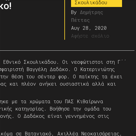
Σκουλικάδου
κο!
By
Δημήτρης
Πέττας
Αυγ 28, 2020
Αφήστε σχόλιο
ν Εθνικό Σκουλικάδου. Οι νεοφώτιστοι στη Γ΄΄
σφαιριστή Βαγγέλη Δαδάκο. Ο Κατερινιώτης
την θέση του σέντερ φορ. Ο παίκτης τα έχει
δας και πλέον ανήκει ουσιαστικά αλλά και
τηκε με τα χρώματα του ΠΑΣ Κιθαίρωνα
νικής κατηγορίας. Βοήθησε την ομάδα του
μονής. Ο Δαδάκος είναι γεννημένος στις
ακόμα σε Βατανιακό, Αχιλλέα Νεοκαισάρειας,