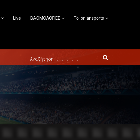
Live
ΒΑΘΜΟΛΟΓΙΕΣ
Το ioniansports