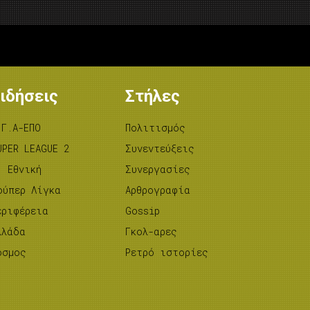
ιδήσεις
Στήλες
.Γ.Α-ΕΠΟ
Πολιτισμός
UPER LEAGUE 2
Συνεντεύξεις
’ Εθνική
Συνεργασίες
ούπερ Λίγκα
Αρθρογραφία
εριφέρεια
Gossip
λλάδα
Γκολ-αρες
όσμος
Ρετρό ιστορίες