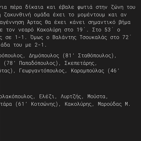
για πέρα δίκαια και έβαλε φωτιά στην ζώνη του
η ζακυνθινή ομάδα έχει το μομέντουμ και αν
ναγέννηση Άρτας θα έχει κάνει σημαντικό βήμα
με τον νεαρό Κακολύρη στο 19΄. Στο 53΄ ο
υς σε 1-1. Όμως ο Βαλάντης Τσουκαλάς στο 72΄
μάδα του με 2-1.
όπουλος, Δημόπουλος (81’ Σταθόπουλος),
. (78’ Παπαδόπουλος), Σκεπετάρης,
ύτας), Γεωργαντόπουλος, Καραμπούλας (46’
ολακόπουλος, Ελέζι, Λυρτζής, Μούστα,
ατάρα (61’ Κοτσώνης), Κακολύρης, Μαρούδας Μ.