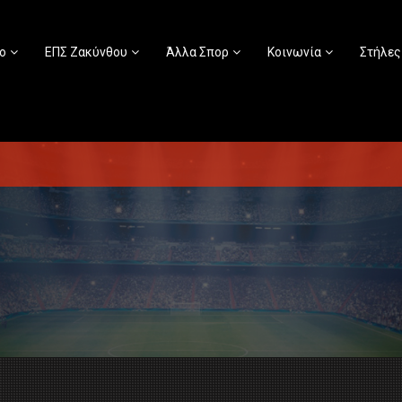
ο
ΕΠΣ Ζακύνθου
Άλλα Σπορ
Κοινωνία
Στήλες