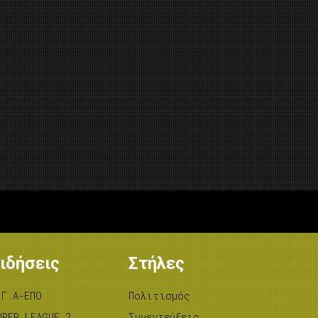
ιδήσεις
Στήλες
.Γ.Α-ΕΠΟ
Πολιτισμός
UPER LEAGUE 2
Συνεντεύξεις