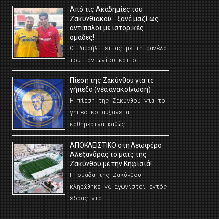
Από τις Ακαδημίες του
Ζακυνθιακού… ξανά μαζί ως
αντίπαλοι με ιστορικές
ομάδες!
Ο Ραφαήλ Πέττας με τη φανέλα
του Πανιωνίου και ο …
Πίεση της Ζακύνθου για το
γήπεδο (νέα ανακοίνωση)
Η πίεση της Ζακύνθου για το
γηπεδικο αυξάνεται
καθημερινά καθώς …
AΠΟΚΛΕΙΣΤΙΚΟ στη Λεωφόρο
Αλεξάνδρας το ματς της
Ζακύνθου με την Κηφισιά!
Η ομάδα της Ζακύνθου
κληρώθηκε να αγωνιστεί εντός
έδρας για …