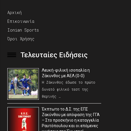
Αρχική
Επικοινωνία
Ionian Sports
Όροι Χρήσης
Τελευταίες Ειδήσεις
Λευκή-φιλική ισοπαλία η
Ζάκυνθος με ΑΕΛ (0-0)
Η Ζάκυνθος έδωσε το πρώτο
δυνατό φιλικό τεστ της
θερινής …
Έκπτωτο το Δ.Σ. της ΕΠΣ
Ζακύνθου με απόφαση της ΓΓΑ
– Στο προσκήνιο η καταγγελία
Ραυτόπουλου και οι επόμενες