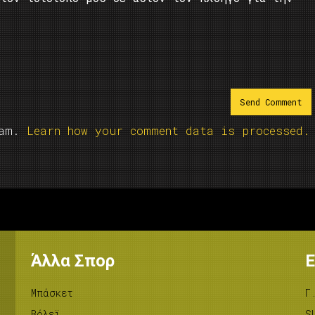
pam.
Learn how your comment data is processed.
Άλλα Σπορ
Ε
Μπάσκετ
Γ
Βόλεϊ
S