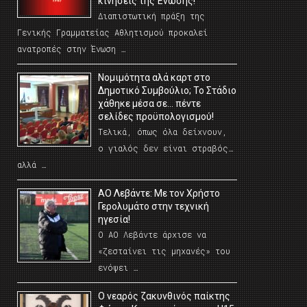
κινήσεις της Ένωσης!
Διαπιστωτική πράξη της
Γενικής Γραμματείας Αθλητισμού προκαλεί
ανατροπές στην Ένωση …
Νομιμότητα αλά καρτ στο
Δημοτικό Συμβούλιο; Το Στάδιο
χάθηκε μέσα σε… πέντε
σελίδες προϋπολογισμού!
Τελικά, όπως όλα δείχνουν,
ο γιαλός δεν είναι στραβός…
αλλά …
ΑΟ Λεβάντε: Με τον Χρήστο
Γερολυμάτο στην τεχνική
ηγεσία!
Ο ΑΟ Λεβάντε άρχισε να
«ζεσταίνει τις μηχανές» του
ενόψει …
O νεαρός ζακυνθινός παίκτης