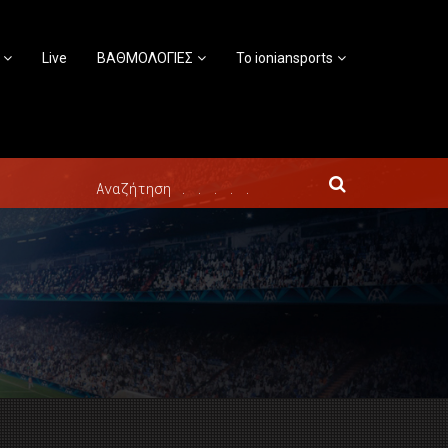
Live
ΒΑΘΜΟΛΟΓΙΕΣ
Το ioniansports