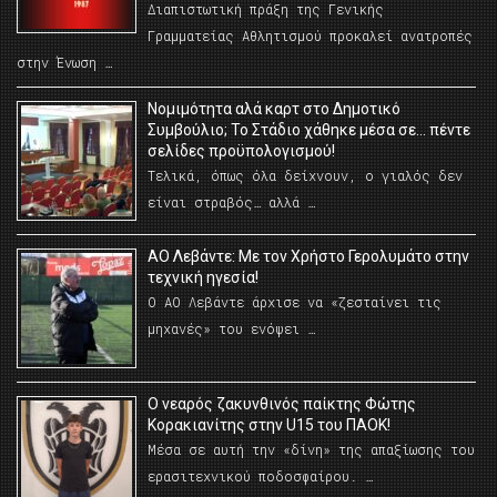
Διαπιστωτική πράξη της Γενικής
Γραμματείας Αθλητισμού προκαλεί ανατροπές
στην Ένωση …
Νομιμότητα αλά καρτ στο Δημοτικό
Συμβούλιο; Το Στάδιο χάθηκε μέσα σε… πέντε
σελίδες προϋπολογισμού!
Τελικά, όπως όλα δείχνουν, ο γιαλός δεν
είναι στραβός… αλλά …
ΑΟ Λεβάντε: Με τον Χρήστο Γερολυμάτο στην
τεχνική ηγεσία!
Ο ΑΟ Λεβάντε άρχισε να «ζεσταίνει τις
μηχανές» του ενόψει …
O νεαρός ζακυνθινός παίκτης Φώτης
Κορακιανίτης στην U15 του ΠΑΟΚ!
Μέσα σε αυτή την «δίνη» της απαξίωσης του
ερασιτεχνικού ποδοσφαίρου. …