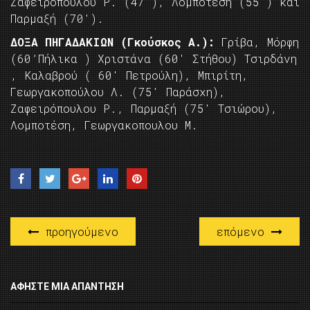
Ζαφειροπούλου Ρ. (47′), Λομποτέση (55′) και
Παρμαξή (70′).
ΔΟΞΑ ΠΗΓΑΔΑΚΙΩΝ (Γκούσκος Α.):
Γρίβα, Μόρφη
(60’Πήλικα ) Χριστάνα (60′ Στήθου) Τσιρδάνη
, Καλαβρού ( 60′ Πετρούλη), Μπιρίτη,
Γεωργακοπούλου Λ. (75′ Παράσχη),
Ζαφειρόπουλου Ρ., Παρμαξή (75′ Τσιώρου),
Λομποτέση, Γεωργακοπουλου Μ.
προηγούμενο
επόμενο
ΑΦΉΣΤΕ ΜΙΑ ΑΠΆΝΤΗΣΗ