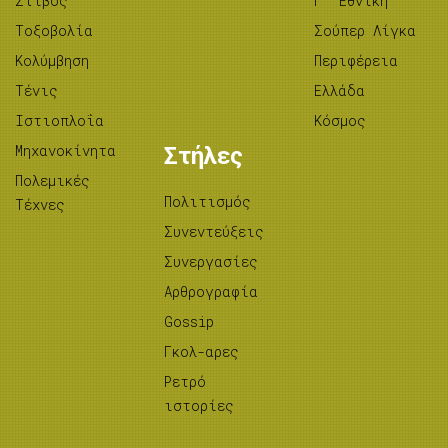
Στίβος
Γ’ Εθνική
Tοξοβολία
Σούπερ Λίγκα
Κολύμβηση
Περιφέρεια
Τένις
Ελλάδα
Ιστιοπλοΐα
Κόσμος
Μηχανοκίνητα
Στήλες
Πολεμικές
Πολιτισμός
Τέχνες
Συνεντεύξεις
Συνεργασίες
Αρθρογραφία
Gossip
Γκολ-αρες
Ρετρό
ιστορίες