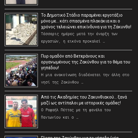
Το Δημοτικό Στάδιο παραμένει εργοτάξιο
μόνο με… κάτι σπασμένα πλακάκια και ο
χρόνος τελειώνει επικίνδυνα για τη Ζάκυνθο!
Τέσσερις ημέρες μετά την έναρξη των
εργασιών, η εικόνα προκαλεί …
Πυρ ομαδόν από Βετεράνους και
οργανωμένους της Ζακύνθου για το θέμα του
γηπέδου!
Η μια ανακοίνωση διαδέχεται την άλλη στο
νησί της Ζακύνθου …
Από τις Ακαδημίες του Ζακυνθιακού… ξανά
μαζί ως αντίπαλοι με ιστορικές ομάδες!
Ο Ραφαήλ Πέττας με τη φανέλα του
Πανιωνίου και ο …