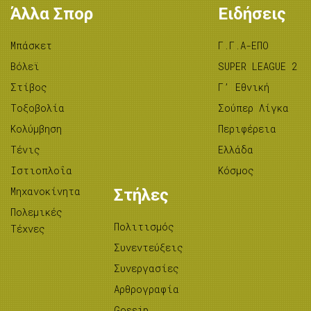
Άλλα Σπορ
Ειδήσεις
Μπάσκετ
Γ.Γ.Α-ΕΠΟ
Βόλεϊ
SUPER LEAGUE 2
Στίβος
Γ’ Εθνική
Tοξοβολία
Σούπερ Λίγκα
Κολύμβηση
Περιφέρεια
Τένις
Ελλάδα
Ιστιοπλοΐα
Κόσμος
Μηχανοκίνητα
Στήλες
Πολεμικές
Πολιτισμός
Τέχνες
Συνεντεύξεις
Συνεργασίες
Αρθρογραφία
Gossip