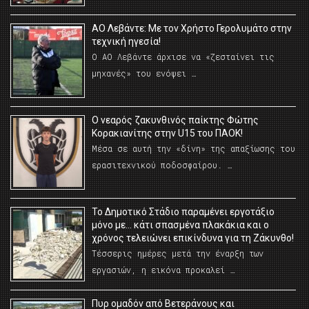
ΑΟ Λεβάντε: Με τον Χρήστο Γερολυμάτο στην
τεχνική ηγεσία!
Ο ΑΟ Λεβάντε άρχισε να «ζεσταίνει τις
μηχανές» του ενόψει …
O νεαρός ζακυνθινός παίκτης Φώτης
Κορακιανίτης στην U15 του ΠΑΟΚ!
Μέσα σε αυτή την «δίνη» της απαξίωσης του
ερασιτεχνικού ποδοσφαίρου. …
Το Δημοτικό Στάδιο παραμένει εργοτάξιο
μόνο με… κάτι σπασμένα πλακάκια και ο
χρόνος τελειώνει επικίνδυνα για τη Ζάκυνθο!
Τέσσερις ημέρες μετά την έναρξη των
εργασιών, η εικόνα προκαλεί …
Πυρ ομαδόν από Βετεράνους και