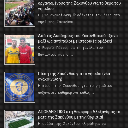
οργανωμένους της Ζακύνθου για το θέμα του
γηπέδου!
Η μια ανακοίνωση διαδέχεται την άλλη στο
νησί της Ζακύνθου …
Από τις Ακαδημίες του Ζακυνθιακού… ξανά
μαζί ως αντίπαλοι με ιστορικές ομάδες!
Ο Ραφαήλ Πέττας με τη φανέλα του
Πανιωνίου και ο …
Πίεση της Ζακύνθου για το γήπεδο (νέα
ανακοίνωση)
Η πίεση της Ζακύνθου για το γηπεδικο
αυξάνεται καθημερινά καθώς …
AΠΟΚΛΕΙΣΤΙΚΟ στη Λεωφόρο Αλεξάνδρας το
ματς της Ζακύνθου με την Κηφισιά!
Η ομάδα της Ζακύνθου κληρώθηκε να