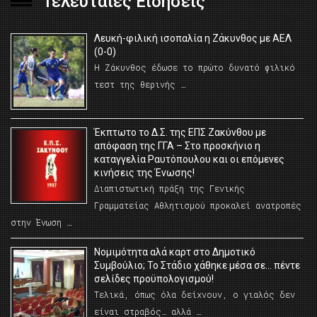
Τελευταίες Ειδήσεις
Λευκή-φιλική ισοπαλία η Ζάκυνθος με ΑΕΛ
(0-0)
Η Ζάκυνθος έδωσε το πρώτο δυνατό φιλικό
τεστ της θερινής …
Έκπτωτο το Δ.Σ. της ΕΠΣ Ζακύνθου με
απόφαση της ΓΓΑ – Στο προσκήνιο η
καταγγελία Ραυτόπουλου και οι επόμενες
κινήσεις της Ένωσης!
Διαπιστωτική πράξη της Γενικής
Γραμματείας Αθλητισμού προκαλεί ανατροπές
στην Ένωση …
Νομιμότητα αλά καρτ στο Δημοτικό
Συμβούλιο; Το Στάδιο χάθηκε μέσα σε… πέντε
σελίδες προϋπολογισμού!
Τελικά, όπως όλα δείχνουν, ο γιαλός δεν
είναι στραβός… αλλά …