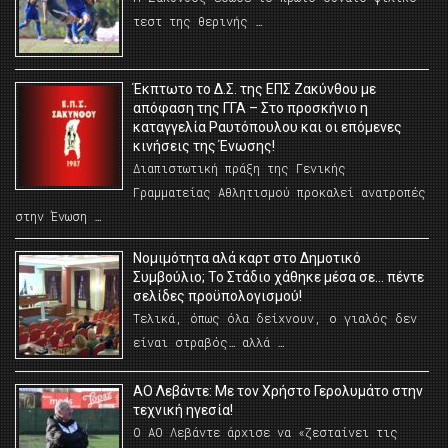
τεστ της θερινής …
Έκπτωτο το Δ.Σ. της ΕΠΣ Ζακύνθου με
απόφαση της ΓΓΑ – Στο προσκήνιο η
καταγγελία Ραυτόπουλου και οι επόμενες
κινήσεις της Ένωσης!
Διαπιστωτική πράξη της Γενικής
Γραμματείας Αθλητισμού προκαλεί ανατροπές
στην Ένωση …
Νομιμότητα αλά καρτ στο Δημοτικό
Συμβούλιο; Το Στάδιο χάθηκε μέσα σε… πέντε
σελίδες προϋπολογισμού!
Τελικά, όπως όλα δείχνουν, ο γιαλός δεν
είναι στραβός… αλλά …
ΑΟ Λεβάντε: Με τον Χρήστο Γερολυμάτο στην
τεχνική ηγεσία!
Ο ΑΟ Λεβάντε άρχισε να «ζεσταίνει τις