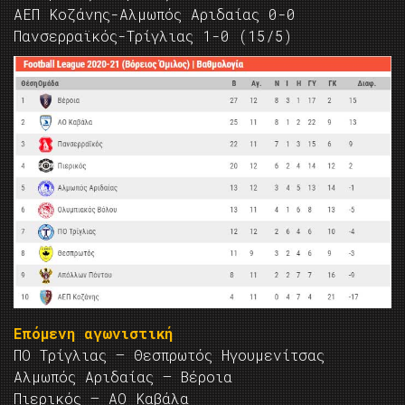
ΑΕΠ Κοζάνης-Αλμωπός Αριδαίας 0-0
Πανσερραϊκός-Τρίγλιας 1-0 (15/5)
Επόμενη αγωνιστική
ΠΟ Τρίγλιας — Θεσπρωτός Ηγουμενίτσας
Αλμωπός Αριδαίας — Βέροια
Πιερικός — ΑΟ Καβάλα