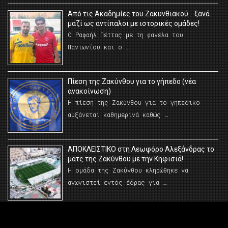
Από τις Ακαδημίες του Ζακυνθιακού… ξανά
μαζί ως αντίπαλοι με ιστορικές ομάδες!
Ο Ραφαήλ Πέττας με τη φανέλα του
Πανιωνίου και ο …
Πίεση της Ζακύνθου για το γήπεδο (νέα
ανακοίνωση)
Η πίεση της Ζακύνθου για το γηπεδικο
αυξάνεται καθημερινά καθώς …
AΠΟΚΛΕΙΣΤΙΚΟ στη Λεωφόρο Αλεξάνδρας το
ματς της Ζακύνθου με την Κηφισιά!
Η ομάδα της Ζακύνθου κληρώθηκε να
αγωνιστεί εντός έδρας για …