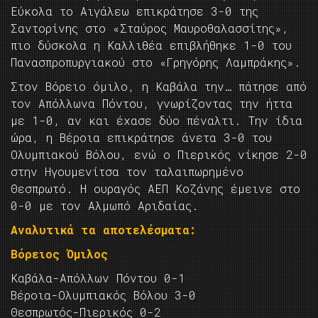
Εύκολα το Αιγάλεω επικράτησε 3-0 της
Σαντορίνης στο «Σταύρος Μαυροθαλασσίτης»,
πιο δύσκολα η Καλλιθέα επιβλήθηκε 1-0 του
Πανασπροπυργιακού στο «Γρηγόρης Λαμπράκης».
Στον Βόρειο όμιλο, η Καβάλα την… πάτησε από
τον Απόλλωνα Πόντου, γνωρίζοντας την ήττα
με 1-0, αν και έχασε δύο πέναλτι. Την ίδια
ώρα, η Βέροια επικράτησε άνετα 3-0 του
Ολυμπιακού Βόλου, ενώ ο Πιερικός νίκησε 2-0
στην Ηγουμενίτσα τον ταλαιπωρημένο
Θεσπρωτό. Η ουραγός ΑΕΠ Κοζάνης έμεινε στο
0-0 με τον Αλμωπό Αριδαίας.
Αναλυτικά τα αποτελέσματα:
Βόρειος Όμιλος
Καβάλα-Απόλλων Πόντου 0-1
Βέροια-Ολυμπιακός Βόλου 3-0
Θεσπρωτός-Πιερικός 0-2