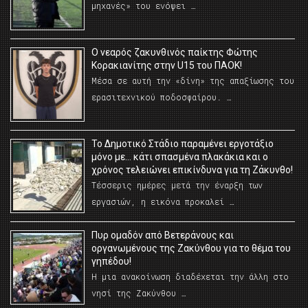
μηχανές» του ενόψει …
O νεαρός ζακυνθινός παίκτης Φώτης
Κορακιανίτης στην U15 του ΠΑΟΚ!
Μέσα σε αυτή την «δίνη» της απαξίωσης του
ερασιτεχνικού ποδοσφαίρου. …
Το Δημοτικό Στάδιο παραμένει εργοτάξιο
μόνο με… κάτι σπασμένα πλακάκια και ο
χρόνος τελειώνει επικίνδυνα για τη Ζάκυνθο!
Τέσσερις ημέρες μετά την έναρξη των
εργασιών, η εικόνα προκαλεί …
Πυρ ομαδόν από Βετεράνους και
οργανωμένους της Ζακύνθου για το θέμα του
γηπέδου!
Η μια ανακοίνωση διαδέχεται την άλλη στο
νησί της Ζακύνθου …