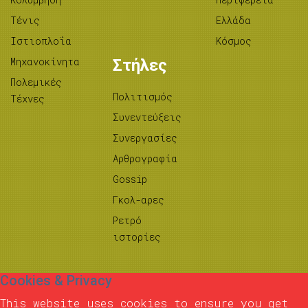
Τένις
Ελλάδα
Ιστιοπλοΐα
Κόσμος
Μηχανοκίνητα
Στήλες
Πολεμικές
Πολιτισμός
Τέχνες
Συνεντεύξεις
Συνεργασίες
Αρθρογραφία
Gossip
Γκολ-αρες
Ρετρό
ιστορίες
Cookies & Privacy
This website uses cookies to ensure you get