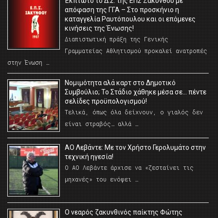
Έκπτωτο το Δ.Σ. της ΕΠΣ Ζακύνθου με
απόφαση της ΓΓΑ – Στο προσκήνιο η
καταγγελία Ραυτόπουλου και οι επόμενες
κινήσεις της Ένωσης!
Διαπιστωτική πράξη της Γενικής
Γραμματείας Αθλητισμού προκαλεί ανατροπές
στην Ένωση …
Νομιμότητα αλά καρτ στο Δημοτικό
Συμβούλιο; Το Στάδιο χάθηκε μέσα σε… πέντε
σελίδες προϋπολογισμού!
Τελικά, όπως όλα δείχνουν, ο γιαλός δεν
είναι στραβός… αλλά …
ΑΟ Λεβάντε: Με τον Χρήστο Γερολυμάτο στην
τεχνική ηγεσία!
Ο ΑΟ Λεβάντε άρχισε να «ζεσταίνει τις
μηχανές» του ενόψει …
O νεαρός ζακυνθινός παίκτης Φώτης