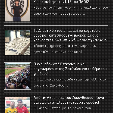
Κορακιανίτης στην U15 του ΠΑΟΚ!
Μέσα σε αυτή την «δίνη» της απαξίωσης του
ερασιτεχνικού ποδοσφαίρου. …
Το Δημοτικό Στάδιο παραμένει εργοτάξιο
μόνο με… κάτι σπασμένα πλακάκια και ο
χρόνος τελειώνει επικίνδυνα για τη Ζάκυνθο!
Τέσσερις ημέρες μετά την έναρξη των
εργασιών, η εικόνα προκαλεί …
Πυρ ομαδόν από Βετεράνους και
οργανωμένους της Ζακύνθου για το θέμα του
γηπέδου!
Η μια ανακοίνωση διαδέχεται την άλλη στο
νησί της Ζακύνθου …
Από τις Ακαδημίες του Ζακυνθιακού… ξανά
μαζί ως αντίπαλοι με ιστορικές ομάδες!
Ο Ραφαήλ Πέττας με τη φανέλα του