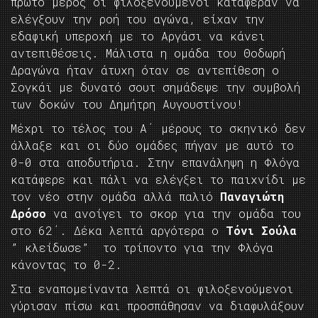
πρώτο μέρος οι φιλοξενούμενοι κατάφεραν να
ελέγξουν την ροή του αγώνα, είχαν την
εδαφική υπεροχή με το Αργάσι να κάνει
αντεπιθέσεις. Μάλιστα η ομάδα του Θοδωρή
Δραγώνα ήταν άτυχη όταν σε αντεπίθεση ο
Σογκάϊ με δυνατό σουτ σημάδεψε την συμβολή
των δοκών του Δημήτρη Αυγουστίνου!
Μέχρι το τέλος του Α΄ μέρους το σκηνικό δεν
άλλαξε και οι δύο ομάδες πήγαν με αυτό το
0-0 στα αποδυτήρια. Στην επανάληψη η Φλόγα
κατάφερε και πάλι να ελέγξει το παιχνίδι με
τον νέο στην ομάδα αλλά παλιό
Παναγιώτη
Δρόσο
να ανοίγει το σκορ για την ομάδα του
στο 62΄. Δέκα λεπτά αργότερα ο
Τόνι Σούλα
” κλείδωσε” το τρίποντο για την Φλόγα
κάνοντας το 0-2.
Στα εναπομείναντα λεπτά οι φιλοξενούμενοι
γύρισαν πίσω και προσπάθησαν να διαφυλάξουν