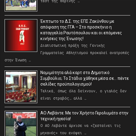
τεστ της θερινής …
Έκπτωτο το Δ.Σ. της ΕΠΣ Ζακύνθου με
απόφαση της ΓΓΑ – Στο προσκήνιο η
καταγγελία Ραυτόπουλου και οι επόμενες
κινήσεις της Ένωσης!
Διαπιστωτική πράξη της Γενικής
Γραμματείας Αθλητισμού προκαλεί ανατροπές
στην Ένωση …
Νομιμότητα αλά καρτ στο Δημοτικό
Συμβούλιο; Το Στάδιο χάθηκε μέσα σε… πέντε
σελίδες προϋπολογισμού!
Τελικά, όπως όλα δείχνουν, ο γιαλός δεν
είναι στραβός… αλλά …
ΑΟ Λεβάντε: Με τον Χρήστο Γερολυμάτο στην
τεχνική ηγεσία!
Ο ΑΟ Λεβάντε άρχισε να «ζεσταίνει τις
μηχανές» του ενόψει …