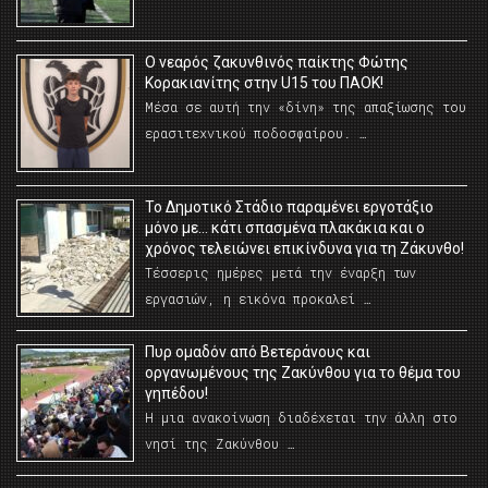
O νεαρός ζακυνθινός παίκτης Φώτης
Κορακιανίτης στην U15 του ΠΑΟΚ!
Μέσα σε αυτή την «δίνη» της απαξίωσης του
ερασιτεχνικού ποδοσφαίρου. …
Το Δημοτικό Στάδιο παραμένει εργοτάξιο
μόνο με… κάτι σπασμένα πλακάκια και ο
χρόνος τελειώνει επικίνδυνα για τη Ζάκυνθο!
Τέσσερις ημέρες μετά την έναρξη των
εργασιών, η εικόνα προκαλεί …
Πυρ ομαδόν από Βετεράνους και
οργανωμένους της Ζακύνθου για το θέμα του
γηπέδου!
Η μια ανακοίνωση διαδέχεται την άλλη στο
νησί της Ζακύνθου …