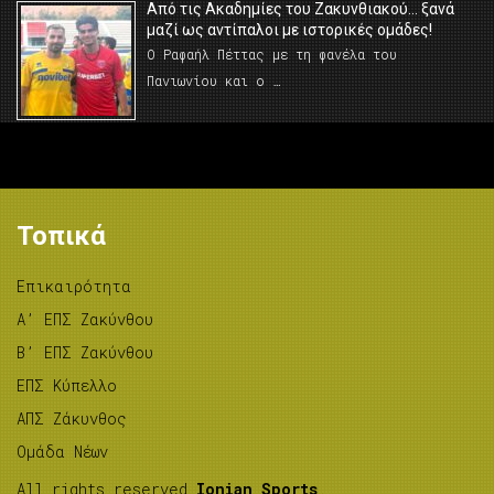
Από τις Ακαδημίες του Ζακυνθιακού… ξανά
μαζί ως αντίπαλοι με ιστορικές ομάδες!
Ο Ραφαήλ Πέττας με τη φανέλα του
Πανιωνίου και ο …
Τοπικά
Επικαιρότητα
A’ ΕΠΣ Ζακύνθου
B’ ΕΠΣ Ζακύνθου
ΕΠΣ Κύπελλο
ΑΠΣ Ζάκυνθος
Ομάδα Νέων
All rights reserved
Ionian Sports
.