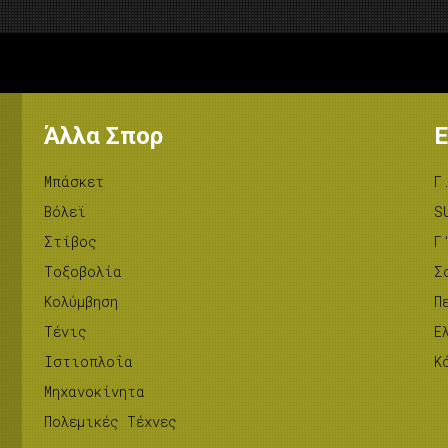
Άλλα Σπορ
Ε
Μπάσκετ
Γ
Βόλεϊ
S
Στίβος
Γ
Tοξοβολία
Σ
Κολύμβηση
Π
Τένις
Ε
Ιστιοπλοΐα
Κ
Μηχανοκίνητα
Πολεμικές Τέχνες