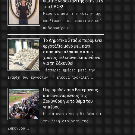
Φώτης Κορακιανίτης στην U15
του ΠΑΟΚ!
Μέσα σε αυτή την «δίνη» της
απαξίωσης του ερασιτεχνικού
ποδοσφαίρου. …
Το Δημοτικό Στάδιο παραμένει
εργοτάξιο μόνο με… κάτι
σπασμένα πλακάκια και ο
χρόνος τελειώνει επικίνδυνα
για τη Ζάκυνθο!
Τέσσερις ημέρες μετά την
έναρξη των εργασιών, η εικόνα προκαλεί …
Πυρ ομαδόν από Βετεράνους
και οργανωμένους της
Ζακύνθου για το θέμα του
γηπέδου!
Η μια ανακοίνωση διαδέχεται
την άλλη στο νησί της
Ζακύνθου …