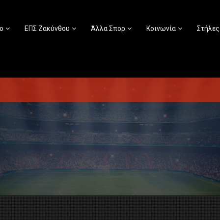
ο
ΕΠΣ Ζακύνθου
Άλλα Σπορ
Κοινωνία
Στήλες