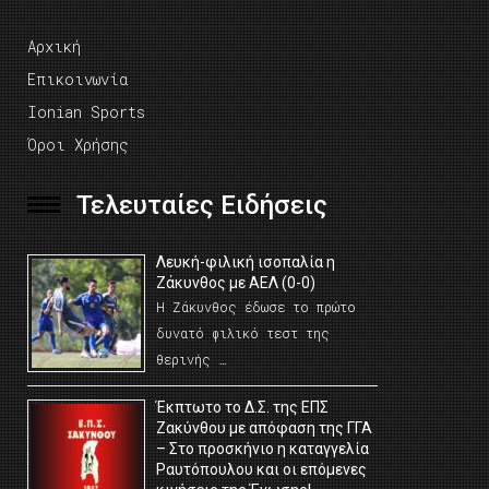
Αρχική
Επικοινωνία
Ionian Sports
Όροι Χρήσης
Τελευταίες Ειδήσεις
Λευκή-φιλική ισοπαλία η
Ζάκυνθος με ΑΕΛ (0-0)
Η Ζάκυνθος έδωσε το πρώτο
δυνατό φιλικό τεστ της
θερινής …
Έκπτωτο το Δ.Σ. της ΕΠΣ
Ζακύνθου με απόφαση της ΓΓΑ
– Στο προσκήνιο η καταγγελία
Ραυτόπουλου και οι επόμενες