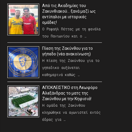
Από τις Ακαδημίες του
Ζακυνθιακού… ξανά μαζί ως
αντίπαλοι με ιστορικές
ομάδες!
Ο Ραφαήλ Πέττας με τη φανέλα
του Πανιωνίου και ο …
Πίεση της Ζακύνθου για το
γήπεδο (νέα ανακοίνωση)
Η πίεση της Ζακύνθου για το
γηπεδικο αυξάνεται
καθημερινά καθώς …
AΠΟΚΛΕΙΣΤΙΚΟ στη Λεωφόρο
Αλεξάνδρας το ματς της
Ζακύνθου με την Κηφισιά!
Η ομάδα της Ζακύνθου
κληρώθηκε να αγωνιστεί εντός
έδρας για …