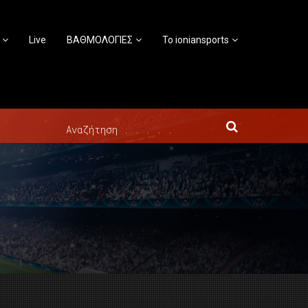
Live
ΒΑΘΜΟΛΟΓΙΕΣ
Το ioniansports