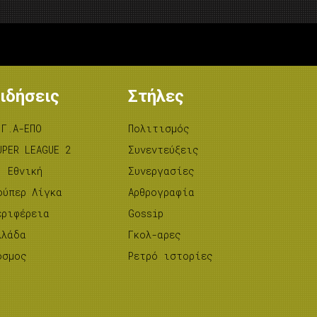
ιδήσεις
Στήλες
.Γ.Α-ΕΠΟ
Πολιτισμός
UPER LEAGUE 2
Συνεντεύξεις
’ Εθνική
Συνεργασίες
ούπερ Λίγκα
Αρθρογραφία
εριφέρεια
Gossip
λλάδα
Γκολ-αρες
όσμος
Ρετρό ιστορίες