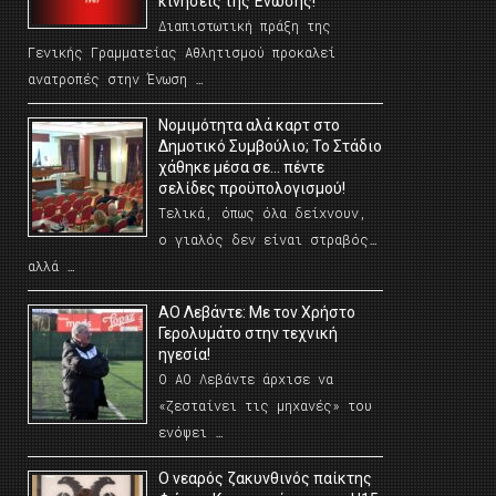
κινήσεις της Ένωσης!
Διαπιστωτική πράξη της
Γενικής Γραμματείας Αθλητισμού προκαλεί
ανατροπές στην Ένωση …
Νομιμότητα αλά καρτ στο
Δημοτικό Συμβούλιο; Το Στάδιο
χάθηκε μέσα σε… πέντε
σελίδες προϋπολογισμού!
Τελικά, όπως όλα δείχνουν,
ο γιαλός δεν είναι στραβός…
αλλά …
ΑΟ Λεβάντε: Με τον Χρήστο
Γερολυμάτο στην τεχνική
ηγεσία!
Ο ΑΟ Λεβάντε άρχισε να
«ζεσταίνει τις μηχανές» του
ενόψει …
O νεαρός ζακυνθινός παίκτης