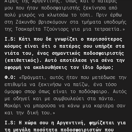
Άϊρες της Αργεντινής. Όπως και ο πατέρας
μου που ήταν ποδοσφαιριστής ξεκίνησα από
πολύ μικρός να κλωτσάω το τόπι. Πριν έρθω
στη Ζάκυνθο βρισκόμουν στα τμήματα υποδομής
της Τσακαρίτα Τζούνιορς για μια τετραετία.»
I.
S: Κάτι που δε γνωρίζει ο περισσότερος
κόσμος είναι ότι ο πατέρας σου υπήρξε στα
νιάτα του, ένας σημαντικός ποδοσφαιριστής
(επιθετικός). Αυτό αποτέλεσε για σένα την
αφορμή να ακολουθήσεις τον ίδιο δρόμο;
Φ.Ο:
«Πράγματι, αυτός ήταν που μετέδωσε την
επιθυμία να ξεκινήσω να παίζω, ένα τόσο
όμορφο σπορ όπως είναι το ποδόσφαιρο. Αυτός
με οδηγεί και με συμβουλεύει στα πάντα.
Μακάρι να μπορούσα να κάνω μια καριέρα σαν
και την δική του.»
I.
S: Η χώρα σου η Αργεντινή, φημίζεται για
τη μεγάλη ποσότητα ποδοσφαιριστών που