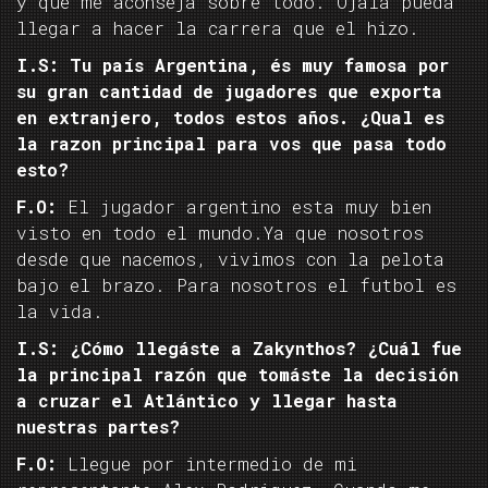
y que me aconseja sobre todo. Ojala pueda
llegar a hacer la carrera que el hizo.
I.S: Tu país Argentina, és muy famosa por
su gran cantidad de jugadores que exporta
en extranjero, todos estos años. ¿Qual es
la razon principal para vos que pasa todo
esto?
F.O:
El jugador argentino esta muy bien
visto en todo el mundo.Ya que nosotros
desde que nacemos, vivimos con la pelota
bajo el brazo. Para nosotros el futbol es
la vida.
I.S: ¿Cómo llegáste a Zakynthos? ¿Cuál fue
la principal razón que tomáste la decisión
a cruzar el Atlántico y llegar hasta
nuestras partes?
F.O:
Llegue por intermedio de mi