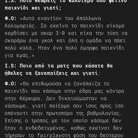
I.
S: Ποιο θεωρείς το καλύτερο σου φετινό
παιχνίδι και γιατί;
Φ.Ο:
«Αυτό εναντίον του Απόλλωνα
Καλαμαριάς. Σε εκείνο το παιχνίδι είχαμε
κερδίσει με σκορ 3-0 και είχα την τύχη να
σκοράρω ένα γκολ και όλη η ομάδα να πάει
πολύ καλά. Ήταν ένα πολύ όμορφο παιχνίδι
για εμάς.»
I.
S: Ποιο από τα ματς που χάσατε θα
ήθελες να ξαναπαίξεις και γιατί
;
Φ.Ο:
«Θα επιθυμούσα να ξανάπαιζα το
παιχνίδι που χάσαμε στην έδρα μας κόντρα
στην Κέρκυρα. Δεν δικαιούμασταν να
χάσουμε, γιατί παίξαμε σαν ίσος προς ίσο
απέναντι στην πρωτοπόρο της βαθμολογίας.
Επίσης ο τρόπος με τον οποίο χάσαμε δεν
ήταν ο ενδεδειγμένος, καθώς εκείνοι δεν
τήρησαν το fairplayστη φάση του δεύτερου