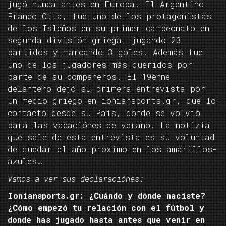
jugó nunca antes en Europa. El Argentino
Franco Otta, fue uno de los protagonistas
de los Isleños en su primer campeonato en
segunda división griega, jugando 23
partidos y marcando 3 goles. Además fue
uno de los jugadores más queridos por
parte de su compañeros. El 19enne
delantero dejó su primera entrevista por
un medio griego en ioniansports.gr, que lo
contactó desde su País, donde se volvió
para las vacaciónes de verano. La notizia
que sale de esta entrevista es su voluntad
de quedar el año proximo en los amarillos-
azules…
Vamos a ver sus declaraciónes:
Ioniansports.gr: ¿Cuándo y dónde naciste?
¿Cómo empezó tu relación con el fútbol y
donde has jugado hasta antes que venir en