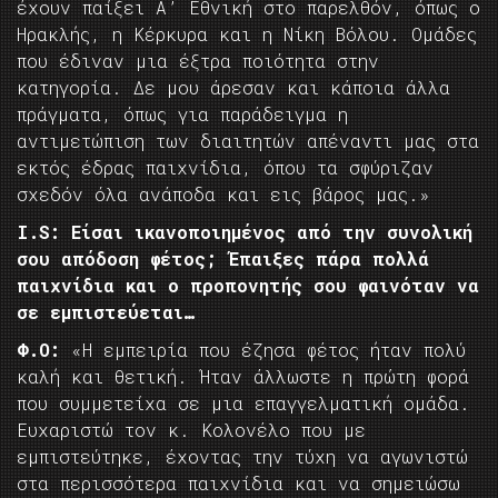
έχουν παίξει Α’ Εθνική στο παρελθόν, όπως ο
Ηρακλής, η Κέρκυρα και η Νίκη Βόλου. Ομάδες
που έδιναν μια έξτρα ποιότητα στην
κατηγορία. Δε μου άρεσαν και κάποια άλλα
πράγματα, όπως για παράδειγμα η
αντιμετώπιση των διαιτητών απέναντι μας στα
εκτός έδρας παιχνίδια, όπου τα σφύριζαν
σχεδόν όλα ανάποδα και εις βάρος μας.»
I.
S: Είσαι ικανοποιημένος από την συνολική
σου απόδοση φέτος; Έπαιξες πάρα πολλά
παιχνίδια και ο προπονητής σου φαινόταν να
σε εμπιστεύεται…
Φ.Ο:
«Η εμπειρία που έζησα φέτος ήταν πολύ
καλή και θετική. Ήταν άλλωστε η πρώτη φορά
που συμμετείχα σε μια επαγγελματική ομάδα.
Ευχαριστώ τον κ. Κολονέλο που με
εμπιστεύτηκε, έχοντας την τύχη να αγωνιστώ
στα περισσότερα παιχνίδια και να σημειώσω