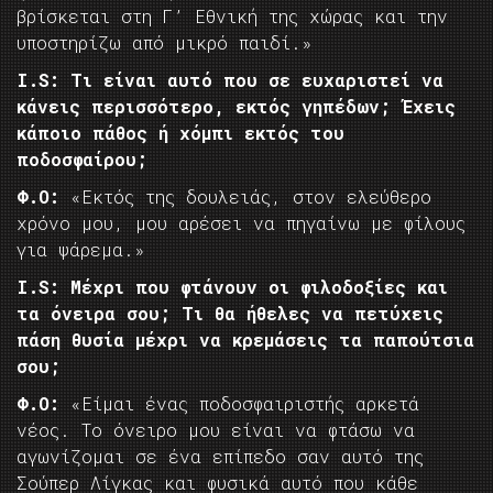
βρίσκεται στη Γ’ Εθνική της χώρας και την
υποστηρίζω από μικρό παιδί.»
I.
S: Τι είναι αυτό που σε ευχαριστεί να
κάνεις περισσότερο, εκτός γηπέδων; Έχεις
κάποιο πάθος ή χόμπι εκτός του
ποδοσφαίρου;
Φ.Ο:
«Εκτός της δουλειάς, στον ελεύθερο
χρόνο μου, μου αρέσει να πηγαίνω με φίλους
για ψάρεμα.»
I.
S: Μέχρι που φτάνουν οι φιλοδοξίες και
τα όνειρα σου; Τι θα ήθελες να πετύχεις
πάση θυσία μέχρι να κρεμάσεις τα παπούτσια
σου;
Φ.Ο:
«Είμαι ένας ποδοσφαιριστής αρκετά
νέος. Το όνειρο μου είναι να φτάσω να
αγωνίζομαι σε ένα επίπεδο σαν αυτό της
Σούπερ Λίγκας και φυσικά αυτό που κάθε