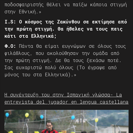
ποδοσφαιριστής θέλει να παίξω κάποια στιγμή
στην Εθνική.»
I.
S: Ο κόσμος της Ζακύνθου σε εκτίμησε από
την πρώτη στιγμή. Θα ήθελες να τους πεις
κάτι στα Ελληνικά;
Φ.Ο:
Πάντα θα είμαι ευγνώμων σε όλους τους
φιλάθλους, που ακολούθησαν την ομάδα από
την πρώτη στιγμή. Δε θα τους ξεχάσω ποτέ.
Σας ευχαριστώ πολύ όλους (Το έγραψε από
μόνος του στα Ελληνικά).»
Η συνέντευξη του στην Ισπανική γλώσσα- La
entrevista del jugador en lengua castellana