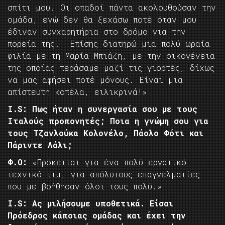
σπίτι μου. Οι οπαδοί πάντα ακολουθούσαν την
ομάδα, ενώ δεν θα ξεχάσω ποτέ όταν μου
έδιναν συγχαρητήρια στο δρόμο για την
πορεία της. Επίσης διατηρώ μια πολύ ωραία
φιλία με τη Μαρία Μπιάζη, με την οικογένεια
της οποίας περάσαμε μαζί τις γιορτές, δίχως
να μας αφήσει ποτέ μόνους. Είναι μια
απίστευτη κοπέλα, ειλικρινά!»
I.
S: Πως ήταν η συνεργασία σου με τους
Ιταλούς προπονητές; Ποια η γνώμη σου για
τους Τζανλούκα Κολονέλο, Πάολο Φότι και
Πάριντε Λάλι;
Φ.Ο:
«Πρόκειται για ένα πολύ εργατικό
τεχνικό τιμ, για απόλυτους επαγγελματίες
που με βοήθησαν όλοι τους πολύ.»
I.
S: Ας μιλήσουμε υποθετικά. Είσαι
Πρόεδρος κάποιας ομάδας και έχει την