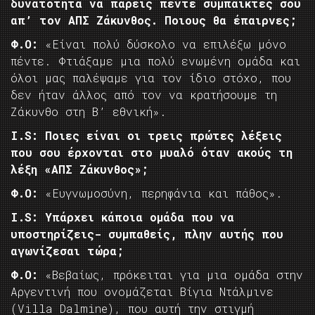
δυνατότητα να πάρεις πέντε συμπαίκτες σου
απ’ τον ΑΠΣ Ζάκυνθος. Ποιους θα έπαιρνες;
Φ.Ο:
«Είναι πολύ δύσκολο να επιλέξω μόνο
πέντε. Φτιάξαμε μια πολύ ενωμένη ομάδα και
όλοι μας παλέψαμε για τον ίδιο στόχο, που
δεν ήταν άλλος από τον να κρατήσουμε τη
Ζάκυνθο στη Β’ εθνική».
I.
S: Ποιες είναι οι τρεις πρώτες λέξεις
που σου έρχονται στο μυαλό όταν ακούς τη
λέξη «ΑΠΣ Ζάκυνθος»;
Φ.Ο:
«Ευγνωμοσύνη, περηφάνια και πάθος».
I.
S: Υπάρχει κάποια ομάδα που να
υποστηρίζεις- συμπαθείς, πλην αυτής που
αγωνίζεσαι τώρα;
Φ.Ο:
«Βεβαίως, πρόκειται για μια ομάδα στην
Αργεντινή που ονομάζεται Βίγια Ντάλμινε
(Villa Dalmine), που αυτή την στιγμή