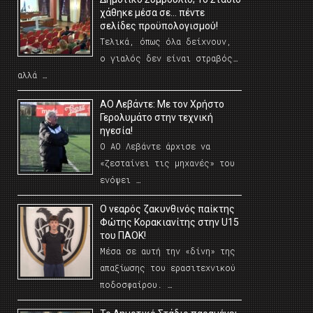
χάθηκε μέσα σε… πέντε
σελίδες προϋπολογισμού!
Τελικά, όπως όλα δείχνουν,
ο γιαλός δεν είναι στραβός…
αλλά …
ΑΟ Λεβάντε: Με τον Χρήστο
Γερολυμάτο στην τεχνική
ηγεσία!
Ο ΑΟ Λεβάντε άρχισε να
«ζεσταίνει τις μηχανές» του
ενόψει …
O νεαρός ζακυνθινός παίκτης
Φώτης Κορακιανίτης στην U15
του ΠΑΟΚ!
Μέσα σε αυτή την «δίνη» της
απαξίωσης του ερασιτεχνικού
ποδοσφαίρου. …