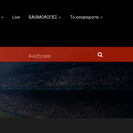
Live
ΒΑΘΜΟΛΟΓΙΕΣ
Το ioniansports