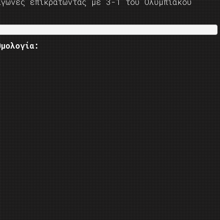
αγώνες επικρατώντας με 3-1 του Ολυμπιακού
μολογία: