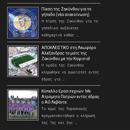
Πίεση της Ζακύνθου για το
γήπεδο (νέα ανακοίνωση)
Η πίεση της Ζακύνθου για το
γηπεδικο αυξάνεται
καθημερινά καθώς …
AΠΟΚΛΕΙΣΤΙΚΟ στη Λεωφόρο
Αλεξάνδρας το ματς της
Ζακύνθου με την Κηφισιά!
Η ομάδα της Ζακύνθου
κληρώθηκε να αγωνιστεί εντός
έδρας για …
Κύπελλο Ερασιτεχνών: Με
Ατρόμητο Πατρών εντός έδρας
ο ΑΟ Λεβάντε
Το πρωί της Παρασκευής
πραγματοποιήθηκε η κλήρωση
της 1ης και 2ης …