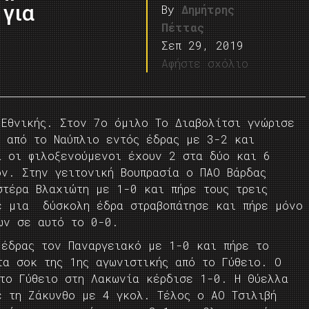
 για
By
Δημήτρης
Πέττας
Σεπ 29, 2019
Αφήστε σχόλιο
 Εθνικής. Στον 7ο όμιλο Το Διαβολίτσι γνώρισε
κ από το Ναύπλιο εντός έδρας με 3-2 και
α οι φιλοξενούμενοι έχουν 2 στα δύο και 6
ον. Στην γειτονική Βουπρασία ο ΠΑΟ Βάρδας
στέρα Βλαχιώτη με 1-0 και πήρε τους τρεις
ε μια δύσκολη έδρα στραβοπάτησε και πήρε μόνο
ων σε αυτό το 0-0.
 έδρας τον Παναργειακό με 1-0 και πήρε το
τα σοκ της 1ης αγωνιστικής από το Γύθειο. Ο
 το Γύθειο στη Λακωνία κέρδισε 1-0. Η Θύελλα
ε τη Ζάκυνθο με 4 γκολ. Τέλος ο ΑΟ Τσιλιβή