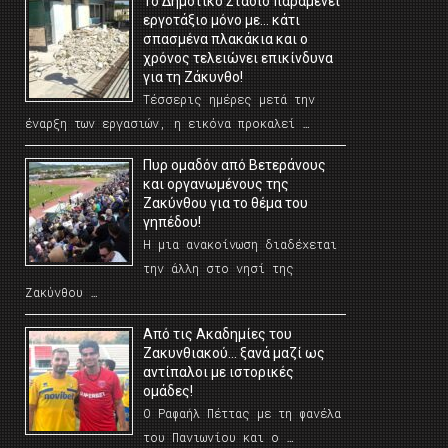
Το Δημοτικό Στάδιο παραμένει
εργοτάξιο μόνο με… κάτι
σπασμένα πλακάκια και ο
χρόνος τελειώνει επικίνδυνα
για τη Ζάκυνθο!
Τέσσερις ημέρες μετά την
έναρξη των εργασιών, η εικόνα προκαλεί …
Πυρ ομαδόν από Βετεράνους
και οργανωμένους της
Ζακύνθου για το θέμα του
γηπέδου!
Η μια ανακοίνωση διαδέχεται
την άλλη στο νησί της
Ζακύνθου …
Από τις Ακαδημίες του
Ζακυνθιακού… ξανά μαζί ως
αντίπαλοι με ιστορικές
ομάδες!
Ο Ραφαήλ Πέττας με τη φανέλα
του Πανιωνίου και ο …