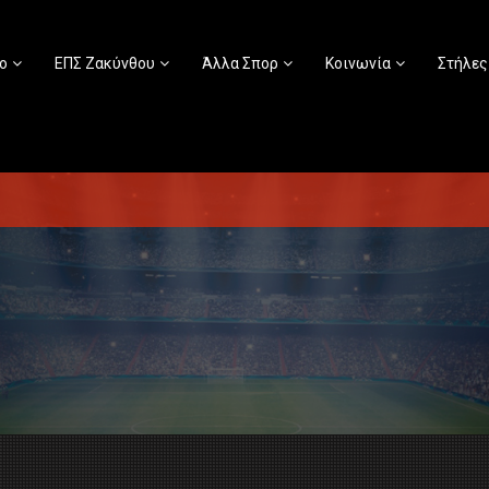
ο
ΕΠΣ Ζακύνθου
Άλλα Σπορ
Κοινωνία
Στήλες