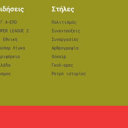
ιδήσεις
Στήλες
.Γ.Α-ΕΠΟ
Πολιτισμός
UPER LEAGUE 2
Συνεντεύξεις
’ Εθνική
Συνεργασίες
ούπερ Λίγκα
Αρθρογραφία
εριφέρεια
Gossip
λλάδα
Γκολ-αρες
όσμος
Ρετρό ιστορίες