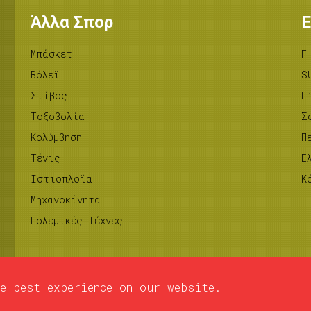
Άλλα Σπορ
Ε
Μπάσκετ
Γ
Βόλεϊ
S
Στίβος
Γ
Tοξοβολία
Σ
Κολύμβηση
Π
Τένις
Ε
Ιστιοπλοΐα
Κ
Μηχανοκίνητα
Πολεμικές Τέχνες
e best experience on our website.