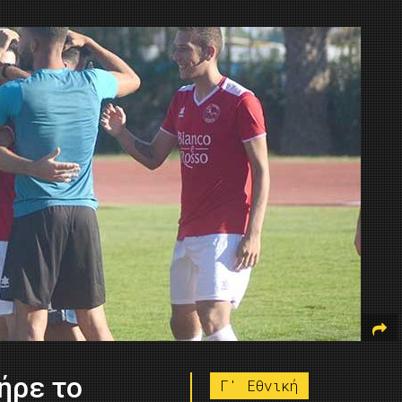
Πήρε το
Γ' Εθνική