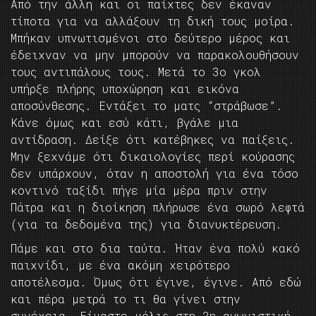
Από την άλλη και οι παίχτες δεν έκαναν
τίποτα για να αλλάξουν τη δική τους μοίρα.
Μπήκαν υπνωτισμένοι στο δεύτερο μέρος και
έδειχναν να μην μπορούν να παρακολουθήσουν
τους αντιπάλους τους. Μετά το 3ο γκολ
υπήρξε πλήρης υποχώρηση και εικόνα
αποσύνθεσης. Εντάξει το ματς “στράβωσε”.
Κάνε όμως και εσύ κάτι, βγάλε μια
αντίδραση. Δείξε ότι κατέβηκες να παίξεις.
Μην ξεχνάμε ότι δικαιολογίες περί κούρασης
δεν υπάρχουν, όταν η αποστολή για ένα τόσο
κοντινό ταξίδι πήγε μία μέρα πριν στην
Πάτρα και η διοίκηση πλήρωσε ένα σωρό λεφτά
(για τα δεδομένα της) για διανυκτέρευση.
Πάμε και στο δια ταύτα. Ήταν ένα πολύ κακό
παιχνίδι, με ένα ακόμη χειρότερο
αποτέλεσμα. Όμως ότι έγινε, έγινε. Από εδώ
και πέρα μετρά το τι θα γίνει στην
συνέχεια. Είμαστε μόλις στη 2η αγωνιστική.