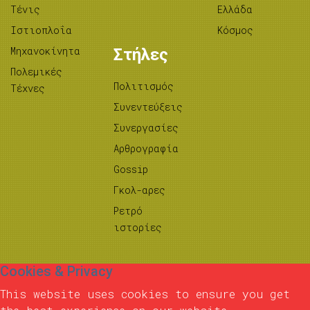
Τένις
Ελλάδα
Ιστιοπλοΐα
Κόσμος
Μηχανοκίνητα
Στήλες
Πολεμικές
Πολιτισμός
Τέχνες
Συνεντεύξεις
Συνεργασίες
Αρθρογραφία
Gossip
Γκολ-αρες
Ρετρό
ιστορίες
Cookies & Privacy
This website uses cookies to ensure you get