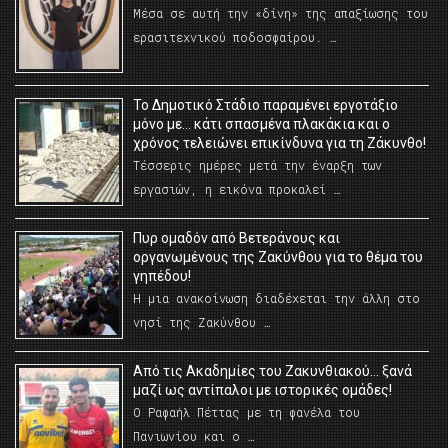
Μέσα σε αυτή την «δίνη» της απαξίωσης του
ερασιτεχνικού ποδοσφαίρου. …
Το Δημοτικό Στάδιο παραμένει εργοτάξιο
μόνο με… κάτι σπασμένα πλακάκια και ο
χρόνος τελειώνει επικίνδυνα για τη Ζάκυνθο!
Τέσσερις ημέρες μετά την έναρξη των
εργασιών, η εικόνα προκαλεί …
Πυρ ομαδόν από Βετεράνους και
οργανωμένους της Ζακύνθου για το θέμα του
γηπέδου!
Η μια ανακοίνωση διαδέχεται την άλλη στο
νησί της Ζακύνθου …
Από τις Ακαδημίες του Ζακυνθιακού… ξανά
μαζί ως αντίπαλοι με ιστορικές ομάδες!
Ο Ραφαήλ Πέττας με τη φανέλα του
Πανιωνίου και ο …