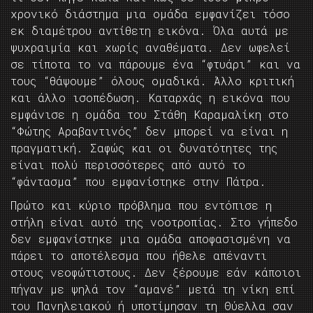
χρονικό διάστημα μια ομάδα εμφανίζει τόσο
εκ διαμέτρου αντίθετη εικόνα. Όλα αυτά με
ψυχραιμία και χωρίς αναθέματα. Δεν ωφελεί
σε τίποτα το να πάρουμε ένα “φτυάρι” και να
τους “θάψουμε” όλους ομαδικά. Άλλο κριτική
και άλλο ισοπέδωση. Καταρχάς η εικόνα που
εμφάνισε η ομάδα του Στάθη Καραμαλίκη στο
“Φώτης Αραβαντινός” δεν μπορεί να είναι η
πραγματική. Σαφώς και οι δυνατότητες της
είναι πολύ περισσότερες από αυτό το
“φάντασμα” που εμφανίστηκε στην Πάτρα.
Πρώτο και κύριο πρόβλημα που εντόπισε η
στήλη είναι αυτό της νοοτροπίας. Στο γήπεδο
δεν εμφανίστηκε μια ομάδα αποφασισμένη να
πάρει το αποτέλεσμα που ήθελε απέναντι
στους νεοφώτιστους. Δεν ξέρουμε εάν κάποιοι
πήγαν με ψηλά τον “αμανέ” μετά τη νίκη επί
του Πανηλειακού ή υποτίμησαν τη Θύελλα σαν