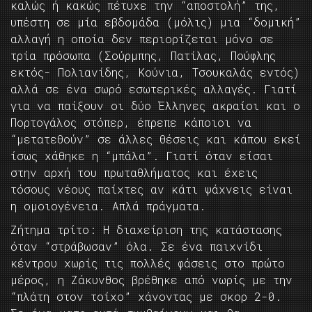
καλώς ή κακώς πέτυχε την “αποστολή” της,
υπέστη σε μία εβδομάδα (μόλις) μια “δομική”
αλλαγή η οποία δεν περιορίζεται μόνο σε
τρία πρόσωπα (Σούρμπης, Πατίλας, Πούφλης
εκτός- Πολιανίδης, Κούνια, Τσουκαλάς εντός)
αλλά σε ένα σωρό εσωτερικές αλλαγές. Γιατί
για να παίξουν οι δύο Έλληνες ακραίοι και ο
Πορτογάλος στόπερ, έπρεπε κάποιοι να
“μετατεθούν” σε άλλες θέσεις και κάπου εκεί
ίσως χάθηκε η “μπάλα”. Γιατί όταν είσαι
στην αρχή του πρωταθλήματος και έχεις
τόσους νέους παίχτες αν κάτι ψάχνεις είναι
η ομοιογένεια. Απλά πράγματα.
Ζήτημα τρίτο: Η διαχείριση της κατάστασης
όταν “στράβωσαν” όλα. Σε ένα παιχνίδι
κέντρου χωρίς τις πολλές φάσεις στο πρώτο
μέρος, η Ζάκυνθος βρέθηκε από νωρίς με την
“πλάτη στον τοίχο” χάνοντας με σκορ 2-0.