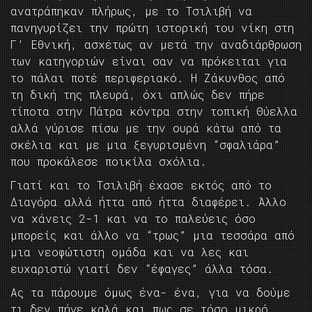
ανατράπηκαν πλήρως, με το Τσιλιβή να
πανηγυρίζει την πρώτη ιστορική του νίκη στη
Γ’ Εθνική, ασχέτως αν μετά την αναδιάρθρωση
των κατηγοριών είναι σαν να πρόκειται για
το πάλαι ποτέ περιφεριακό. Η Ζάκυνθος από
τη δική της πλευρά, όχι απλώς δεν πήρε
τίποτα στην Πάτρα κόντρα στην τοπική Θύελλα
αλλά γύρισε πίσω με την ουρά κάτω από τα
σκέλια και με μια ξεγυρισμένη “σφαλιάρα”
που προκάλεσε ποικίλα σχόλια.
Γιατί και το Τσιλιβή έχασε εκτός από το
Διαγόρα αλλά ήττα από ήττα διαφέρει. Άλλο
να χάνεις 2-1 και να το παλεύεις όσο
μπορείς και άλλο να “τρως” μια τεσσάρα από
μια νεοφώτιστη ομάδα και να λες και
ευχαριστώ γιατί δεν “έφαγες” άλλα τόσα.
Ας τα πάρουμε όμως ένα- ένα, για να δούμε
τι δεν πήγε καλά και πως σε τόσο μικρό