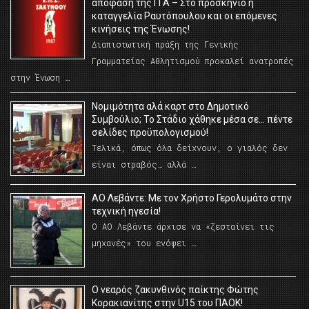
απόφαση της ΓΓΑ – Στο προσκήνιο η
καταγγελία Ραυτόπουλου και οι επόμενες
κινήσεις της Ένωσης!
Διαπιστωτική πράξη της Γενικής
Γραμματείας Αθλητισμού προκαλεί ανατροπές
στην Ένωση …
Νομιμότητα αλά καρτ στο Δημοτικό
Συμβούλιο; Το Στάδιο χάθηκε μέσα σε… πέντε
σελίδες προϋπολογισμού!
Τελικά, όπως όλα δείχνουν, ο γιαλός δεν
είναι στραβός… αλλά …
ΑΟ Λεβάντε: Με τον Χρήστο Γερολυμάτο στην
τεχνική ηγεσία!
Ο ΑΟ Λεβάντε άρχισε να «ζεσταίνει τις
μηχανές» του ενόψει …
O νεαρός ζακυνθινός παίκτης Φώτης
Κορακιανίτης στην U15 του ΠΑΟΚ!