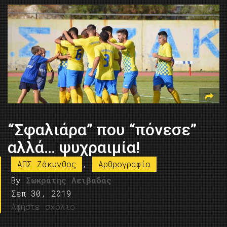
“Σφαλιάρα” που “πόνεσε”
αλλά… ψυχραιμία!
ΑΠΣ Ζάκυνθος
,
Αρθρογραφία
By
Σωκράτης Λειβαδάς
Σεπ 30, 2019
Αφήστε σχόλιο