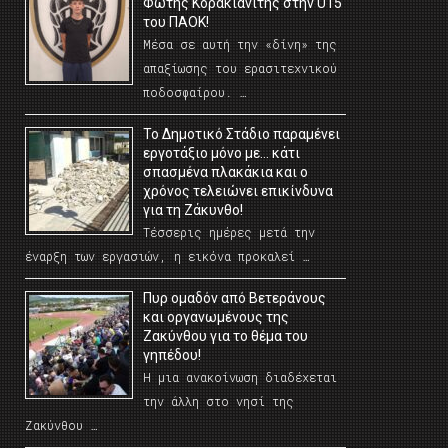
Φώτης Κορακιανίτης στην U15
του ΠΑΟΚ!
Μέσα σε αυτή την «δίνη» της
απαξίωσης του ερασιτεχνικού
ποδοσφαίρου. …
Το Δημοτικό Στάδιο παραμένει
εργοτάξιο μόνο με… κάτι
σπασμένα πλακάκια και ο
χρόνος τελειώνει επικίνδυνα
για τη Ζάκυνθο!
Τέσσερις ημέρες μετά την
έναρξη των εργασιών, η εικόνα προκαλεί …
Πυρ ομαδόν από Βετεράνους
και οργανωμένους της
Ζακύνθου για το θέμα του
γηπέδου!
Η μια ανακοίνωση διαδέχεται
την άλλη στο νησί της
Ζακύνθου …