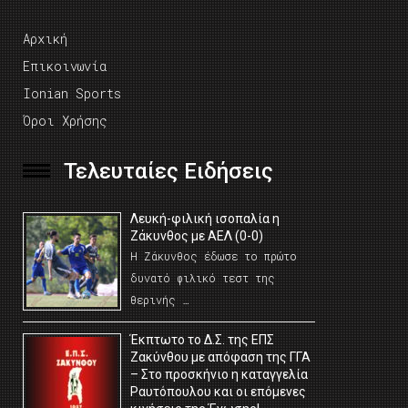
Αρχική
Επικοινωνία
Ionian Sports
Όροι Χρήσης
Τελευταίες Ειδήσεις
Λευκή-φιλική ισοπαλία η
Ζάκυνθος με ΑΕΛ (0-0)
Η Ζάκυνθος έδωσε το πρώτο
δυνατό φιλικό τεστ της
θερινής …
Έκπτωτο το Δ.Σ. της ΕΠΣ
Ζακύνθου με απόφαση της ΓΓΑ
– Στο προσκήνιο η καταγγελία
Ραυτόπουλου και οι επόμενες