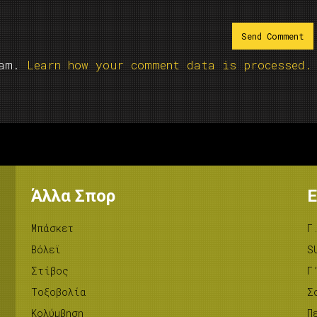
pam.
Learn how your comment data is processed.
Άλλα Σπορ
Ε
Μπάσκετ
Γ
Βόλεϊ
S
Στίβος
Γ
Tοξοβολία
Σ
Κολύμβηση
Π