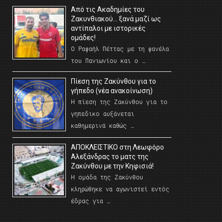
Από τις Ακαδημίες του
Ζακυνθιακού… ξανά μαζί ως
αντίπαλοι με ιστορικές
ομάδες!
Ο Ραφαήλ Πέττας με τη φανέλα
του Πανιωνίου και ο …
Πίεση της Ζακύνθου για το
γήπεδο (νέα ανακοίνωση)
Η πίεση της Ζακύνθου για το
γηπεδικο αυξάνεται
καθημερινά καθώς …
AΠΟΚΛΕΙΣΤΙΚΟ στη Λεωφόρο
Αλεξάνδρας το ματς της
Ζακύνθου με την Κηφισιά!
Η ομάδα της Ζακύνθου
κληρώθηκε να αγωνιστεί εντός
έδρας για …