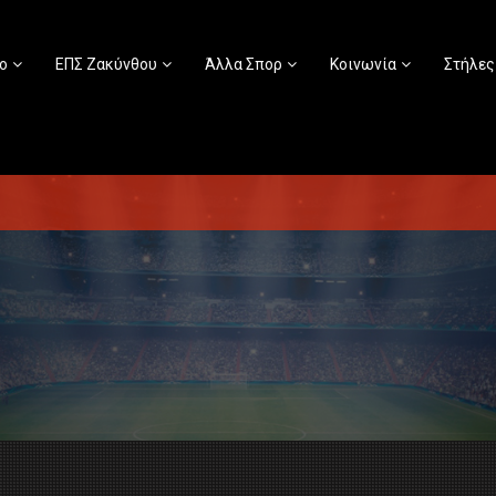
ο
ΕΠΣ Ζακύνθου
Άλλα Σπορ
Κοινωνία
Στήλες