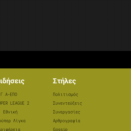
ιδήσεις
Στήλες
.Γ.Α-ΕΠΟ
Πολιτισμός
UPER LEAGUE 2
Συνεντεύξεις
’ Εθνική
Συνεργασίες
ούπερ Λίγκα
Αρθρογραφία
εριφέρεια
Gossip