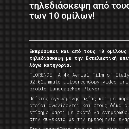
τηλεδιάσκεψη από τους
των 10 ομίλων!
Εκπρόσωποι και από τους 10 ομίλους 
τηλεδιάσκεψη με την Εκτελεστική επι
λόγω κατηγορία.
FLORENCE- A 4k Aerial Film of Ital
02:02UnmuteFullscreenCopy video url
problemLanguageMox Player
Παίκτες εγνωσμένης αξίας και με παρ
οποίοι αγωνίζονται και στους δέκα ο
επίσημο χαρτί με σκοπό να ενημερωθο
στην συνέχεια με την ημερομηνία ένα
Στην προσπάθεια αυτή αρωγός είναι κ