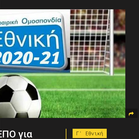
ΕΠΟ για
Γ' Εθνική