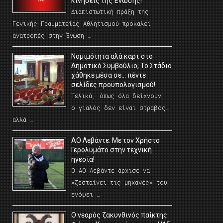
κινήσεις της Ένωσης!
Διαπιστωτική πράξη της
Γενικής Γραμματείας Αθλητισμού προκαλεί
ανατροπές στην Ένωση …
Νομιμότητα αλά καρτ στο
Δημοτικό Συμβούλιο; Το Στάδιο
χάθηκε μέσα σε… πέντε
σελίδες προϋπολογισμού!
Τελικά, όπως όλα δείχνουν,
ο γιαλός δεν είναι στραβός…
αλλά …
ΑΟ Λεβάντε: Με τον Χρήστο
Γερολυμάτο στην τεχνική
ηγεσία!
Ο ΑΟ Λεβάντε άρχισε να
«ζεσταίνει τις μηχανές» του
ενόψει …
O νεαρός ζακυνθινός παίκτης