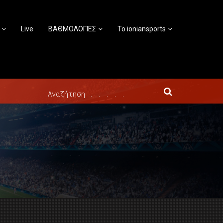
Live
ΒΑΘΜΟΛΟΓΙΕΣ
Το ioniansports