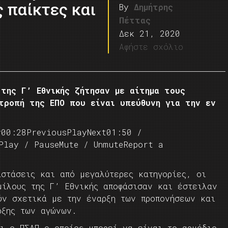
 παίκτες και
By
Δημήτρης
Πέττας
Δεκ 21, 2020
Αφήστε σχόλιο
της Γ’ Εθνικής ζήτησαν με αίτημα τους
τροπή της ΕΠΟ που είναι υπεύθυνη για την εν
y00:28PreviousPlayNext01:50 /
Play / PauseMute / UnmuteReport a
αστάσεις και από μεγαλύτερες κατηγορίες, οι
μίλους της Γ’ Εθνικής αποφάσισαν και έστειλαν
ύν σχετικά με την έναρξη των προπονήσεων και
ρξης των αγώνων.
αι ο ΠΣΑΠ ο οποίος μπορεί να είναι το αρμόδιο