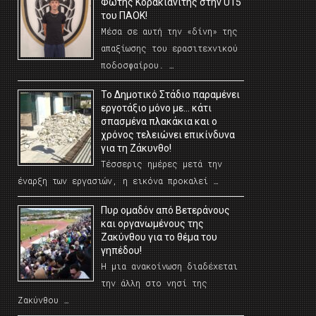
Φώτης Κορακιανίτης στην U15
του ΠΑΟΚ!
Μέσα σε αυτή την «δίνη» της
απαξίωσης του ερασιτεχνικού
ποδοσφαίρου. …
Το Δημοτικό Στάδιο παραμένει
εργοτάξιο μόνο με… κάτι
σπασμένα πλακάκια και ο
χρόνος τελειώνει επικίνδυνα
για τη Ζάκυνθο!
Τέσσερις ημέρες μετά την
έναρξη των εργασιών, η εικόνα προκαλεί …
Πυρ ομαδόν από Βετεράνους
και οργανωμένους της
Ζακύνθου για το θέμα του
γηπέδου!
Η μια ανακοίνωση διαδέχεται
την άλλη στο νησί της
Ζακύνθου …