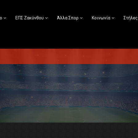
ο
ΕΠΣ Ζακύνθου
Άλλα Σπορ
Κοινωνία
Στήλες