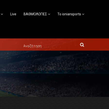
Live
ΒΑΘΜΟΛΟΓΙΕΣ
Το ioniansports