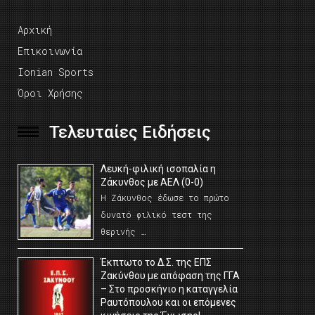
Αρχική
Επικοινωνία
Ionian Sports
Όροι Χρήσης
Τελευταίες Ειδήσεις
Λευκή-φιλική ισοπαλία η
Ζάκυνθος με ΑΕΛ (0-0)
Η Ζάκυνθος έδωσε το πρώτο
δυνατό φιλικό τεστ της
θερινής …
Έκπτωτο το Δ.Σ. της ΕΠΣ
Ζακύνθου με απόφαση της ΓΓΑ
– Στο προσκήνιο η καταγγελία
Ραυτόπουλου και οι επόμενες