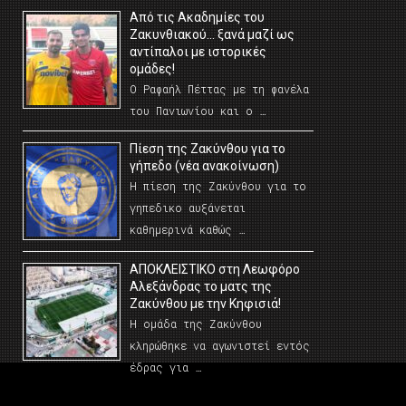
Από τις Ακαδημίες του
Ζακυνθιακού… ξανά μαζί ως
αντίπαλοι με ιστορικές
ομάδες!
Ο Ραφαήλ Πέττας με τη φανέλα
του Πανιωνίου και ο …
Πίεση της Ζακύνθου για το
γήπεδο (νέα ανακοίνωση)
Η πίεση της Ζακύνθου για το
γηπεδικο αυξάνεται
καθημερινά καθώς …
AΠΟΚΛΕΙΣΤΙΚΟ στη Λεωφόρο
Αλεξάνδρας το ματς της
Ζακύνθου με την Κηφισιά!
Η ομάδα της Ζακύνθου
κληρώθηκε να αγωνιστεί εντός
έδρας για …