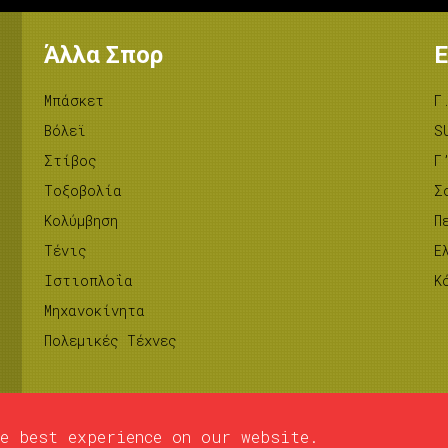
Άλλα Σπορ
Ε
Μπάσκετ
Γ
Βόλεϊ
S
Στίβος
Γ
Tοξοβολία
Σ
Κολύμβηση
Π
Τένις
Ε
Ιστιοπλοΐα
Κ
Μηχανοκίνητα
Πολεμικές Τέχνες
e best experience on our website.