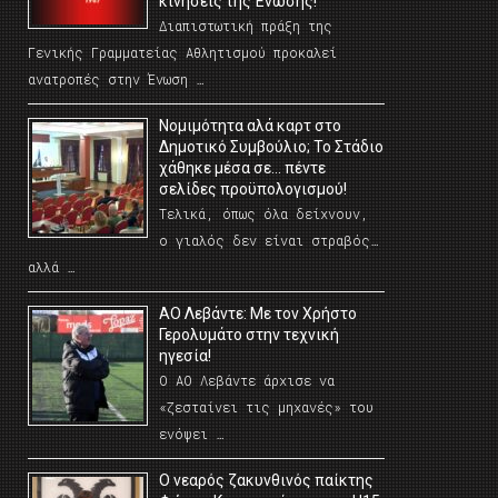
κινήσεις της Ένωσης!
Διαπιστωτική πράξη της
Γενικής Γραμματείας Αθλητισμού προκαλεί
ανατροπές στην Ένωση …
Νομιμότητα αλά καρτ στο
Δημοτικό Συμβούλιο; Το Στάδιο
χάθηκε μέσα σε… πέντε
σελίδες προϋπολογισμού!
Τελικά, όπως όλα δείχνουν,
ο γιαλός δεν είναι στραβός…
αλλά …
ΑΟ Λεβάντε: Με τον Χρήστο
Γερολυμάτο στην τεχνική
ηγεσία!
Ο ΑΟ Λεβάντε άρχισε να
«ζεσταίνει τις μηχανές» του
ενόψει …
O νεαρός ζακυνθινός παίκτης