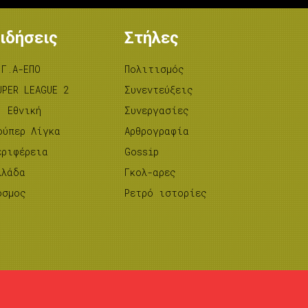
ιδήσεις
Στήλες
.Γ.Α-ΕΠΟ
Πολιτισμός
UPER LEAGUE 2
Συνεντεύξεις
’ Εθνική
Συνεργασίες
ούπερ Λίγκα
Αρθρογραφία
εριφέρεια
Gossip
λλάδα
Γκολ-αρες
όσμος
Ρετρό ιστορίες