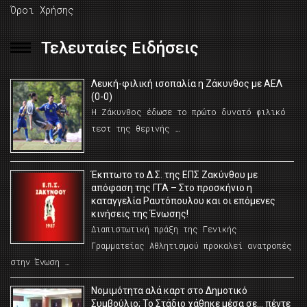
Όροι Χρήσης
Τελευταίες Ειδήσεις
Λευκή-φιλική ισοπαλία η Ζάκυνθος με ΑΕΛ
(0-0)
Η Ζάκυνθος έδωσε το πρώτο δυνατό φιλικό
τεστ της θερινής …
Έκπτωτο το Δ.Σ. της ΕΠΣ Ζακύνθου με
απόφαση της ΓΓΑ – Στο προσκήνιο η
καταγγελία Ραυτόπουλου και οι επόμενες
κινήσεις της Ένωσης!
Διαπιστωτική πράξη της Γενικής
Γραμματείας Αθλητισμού προκαλεί ανατροπές
στην Ένωση …
Νομιμότητα αλά καρτ στο Δημοτικό
Συμβούλιο; Το Στάδιο χάθηκε μέσα σε… πέντε