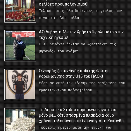
σελίδες προϋπολογισμού!
Τελικά, όπως όλα δείχνουν, ο γιαλός δεν
είναι στραβός… αλλά …
ΑΟ Λεβάντε: Με τον Χρήστο Γερολυμάτο στην
τεχνική ηγεσία!
Ο ΑΟ Λεβάντε άρχισε να «ζεσταίνει τις
μηχανές» του ενόψει …
O νεαρός ζακυνθινός παίκτης Φώτης
Κορακιανίτης στην U15 του ΠΑΟΚ!
Μέσα σε αυτή την «δίνη» της απαξίωσης του
ερασιτεχνικού ποδοσφαίρου. …
Το Δημοτικό Στάδιο παραμένει εργοτάξιο
μόνο με… κάτι σπασμένα πλακάκια και ο
χρόνος τελειώνει επικίνδυνα για τη Ζάκυνθο!
Τέσσερις ημέρες μετά την έναρξη των