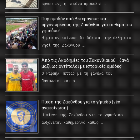
εργασιών, η εικόνα προκαλεί …
Πυρ ομαδόν από Βετεράνους και
οργανωμένους της Ζακύνθου για το θέμα του
γηπέδου!
Η μια ανακοίνωση διαδέχεται την άλλη στο
νησί της Ζακύνθου …
Από τις Ακαδημίες του Ζακυνθιακού… ξανά
μαζί ως αντίπαλοι με ιστορικές ομάδες!
Ο Ραφαήλ Πέττας με τη φανέλα του
Πανιωνίου και ο …
Πίεση της Ζακύνθου για το γήπεδο (νέα
ανακοίνωση)
Η πίεση της Ζακύνθου για το γηπεδικο
αυξάνεται καθημερινά καθώς …