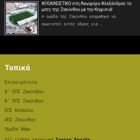
AΠΟΚΛΕΙΣΤΙΚΟ στη Λεωφόρο Αλεξάνδρας το
ματς της Ζακύνθου με την Κηφισιά!
Η ομάδα της Ζακύνθου κληρώθηκε να
αγωνιστεί εντός έδρας για …
Τοπικά
Επικαιρότητα
A’ ΕΠΣ Ζακύνθου
B’ ΕΠΣ Ζακύνθου
ΕΠΣ Κύπελλο
ΑΠΣ Ζάκυνθος
Ομάδα Νέων
All rights reserved
Ionian Sports
.