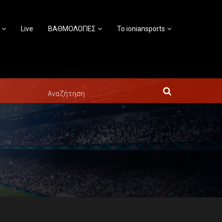
Live
ΒΑΘΜΟΛΟΓΙΕΣ
Το ioniansports