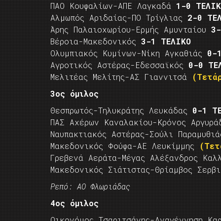
ΠΑΟ Κουφαλίων-ΑΠΕ Λαγκαδά
1-0 ΤΕΛΙΚ
Αλμωπός Αριδαίας-ΠΟ Τρίγλιας
2-0 ΤΕ
Άρης Παλαιοχωρίου-Ερμής Αμυνταίου
3
Βέροια-Μακεδονικός
3-1 ΤΕΛΙΚΟ
Ολυμπιακός Κυμίνων-Νίκη Αγκαθιάς
0-
Αγροτικός Αστέρας-Εδεσσαϊκός
0-0 ΤΕ
Μελιτέας Μελίτης-ΑΣ Γιαννιτσά
(Τετά
3ος όμιλος
Θεσπρωτός-Τηλυκράτης Λευκάδας
0-1 Τ
ΠΑΣ Αχέρων Καναλακίου-Κρόνος Αργυρ
Ναυπακτιακός Αστέρας-Σούλι Παραμυθι
Μακεδονικός Φούφα-ΑΕ Λευκίμμης
(Τετ
Γρεβενά Αεράτα-Μέγας Αλέξανδρος Κα
Μακεδονικός Σιάτιστας-Θρίαμβος Σερ
Ρεπό: ΑΟ Φλωριάδας
4ος όμιλος
Οικονόμος Τσαριτσάνης-Αναγέννηση Κα