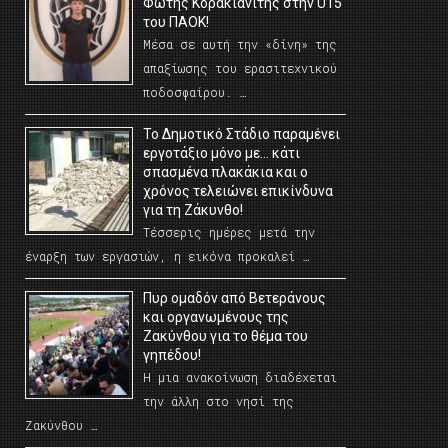
Φώτης Κορακιανίτης στην U15
του ΠΑΟΚ!
Μέσα σε αυτή την «δίνη» της
απαξίωσης του ερασιτεχνικού
ποδοσφαίρου. …
Το Δημοτικό Στάδιο παραμένει
εργοτάξιο μόνο με… κάτι
σπασμένα πλακάκια και ο
χρόνος τελειώνει επικίνδυνα
για τη Ζάκυνθο!
Τέσσερις ημέρες μετά την
έναρξη των εργασιών, η εικόνα προκαλεί …
Πυρ ομαδόν από Βετεράνους
και οργανωμένους της
Ζακύνθου για το θέμα του
γηπέδου!
Η μια ανακοίνωση διαδέχεται
την άλλη στο νησί της
Ζακύνθου …