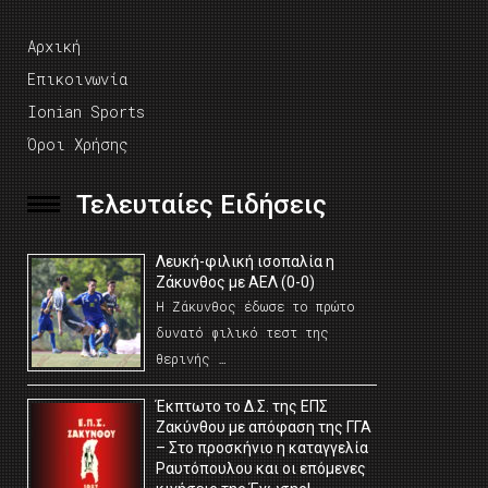
Αρχική
Επικοινωνία
Ionian Sports
Όροι Χρήσης
Τελευταίες Ειδήσεις
Λευκή-φιλική ισοπαλία η
Ζάκυνθος με ΑΕΛ (0-0)
Η Ζάκυνθος έδωσε το πρώτο
δυνατό φιλικό τεστ της
θερινής …
Έκπτωτο το Δ.Σ. της ΕΠΣ
Ζακύνθου με απόφαση της ΓΓΑ
– Στο προσκήνιο η καταγγελία
Ραυτόπουλου και οι επόμενες