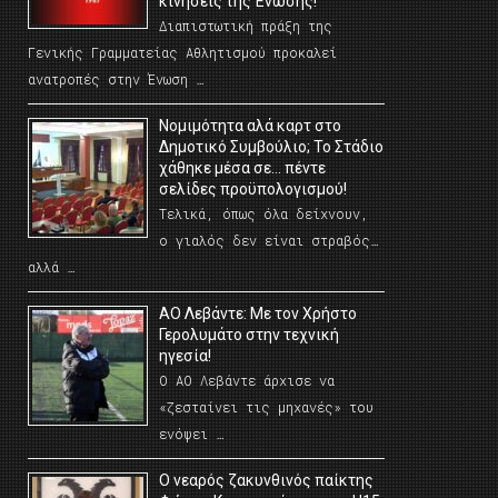
κινήσεις της Ένωσης!
Διαπιστωτική πράξη της
Γενικής Γραμματείας Αθλητισμού προκαλεί
ανατροπές στην Ένωση …
Νομιμότητα αλά καρτ στο
Δημοτικό Συμβούλιο; Το Στάδιο
χάθηκε μέσα σε… πέντε
σελίδες προϋπολογισμού!
Τελικά, όπως όλα δείχνουν,
ο γιαλός δεν είναι στραβός…
αλλά …
ΑΟ Λεβάντε: Με τον Χρήστο
Γερολυμάτο στην τεχνική
ηγεσία!
Ο ΑΟ Λεβάντε άρχισε να
«ζεσταίνει τις μηχανές» του
ενόψει …
O νεαρός ζακυνθινός παίκτης