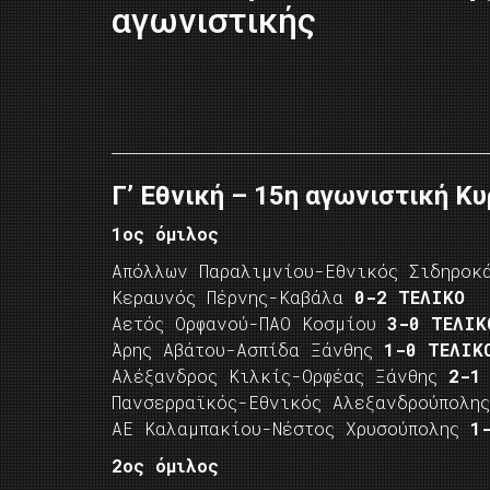
αγωνιστικής
Γ’ Εθνική – 15η αγωνιστική
Κυ
1ος όμιλος
Απόλλων Παραλιμνίου-Εθνικός Σιδηρο
Κεραυνός Πέρνης-Καβάλα
0-2 ΤΕΛΙΚΟ
Αετός Ορφανού-ΠΑΟ Κοσμίου
3-0 ΤΕΛΙΚ
Άρης Αβάτου-Ασπίδα Ξάνθης
1-0 ΤΕΛΙΚ
Αλέξανδρος Κιλκίς-Ορφέας Ξάνθης
2-1
Πανσερραϊκός-Εθνικός Αλεξανδρούπολ
ΑΕ Καλαμπακίου-Νέστος Χρυσούπολης
1
2ος όμιλος