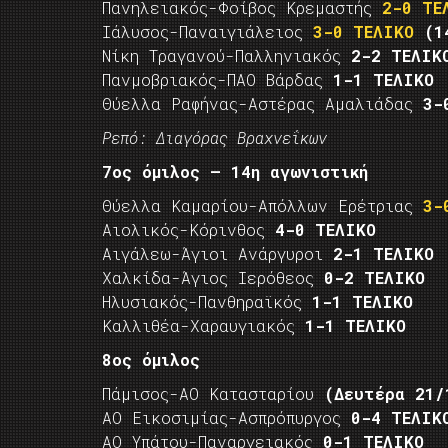
Πανηλειακός-Φοίβος Κρεμαστής
2-0 ΤΕ
Ιάλυσος-Παναιγιάλειος
3-0 ΤΕΛΙΚΟ
(1
Νίκη Τραγανού-Παλληνιακός
2-2 ΤΕΛΙΚ
Πανμοβριακός-ΠΑΟ Βάρδας
1-1 ΤΕΛΙΚΟ
Θύελλα Ραφήνας-Αστέρας Αμαλιάδας
3-
Ρεπό: Διαγόρας Βραχνεΐκων
7ος όμιλος – 14η αγωνιστική
Θύελλα Καμαρίου-Απόλλων Ερέτριας
3-
Αιολικός-Κόρινθος
4-0 ΤΕΛΙΚΟ
Αιγάλεω-Άγιοι Ανάργυροι
2-1 ΤΕΛΙΚΟ
Χαλκίδα-Άγιος Ιερόθεος
0-2 ΤΕΛΙΚΟ
Ηλυσιακός-Πανθηραϊκός
1-1 ΤΕΛΙΚΟ
Καλλιθέα-Χαραυγιακός
1-1 ΤΕΛΙΚΟ
8ος όμιλος
Πάμισος-ΑΟ Κατασταρίου
(Δευτέρα 21/
ΑΟ Εικοσιμίας-Ασπρόπυργος
0-4 ΤΕΛΙΚ
ΑΟ Υπάτου-Παναργειακός
0-1 ΤΕΛΙΚΟ