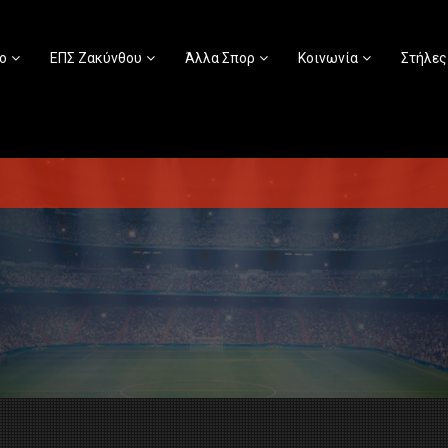
ο
ΕΠΣ Ζακύνθου
Άλλα Σπορ
Κοινωνία
Στήλες