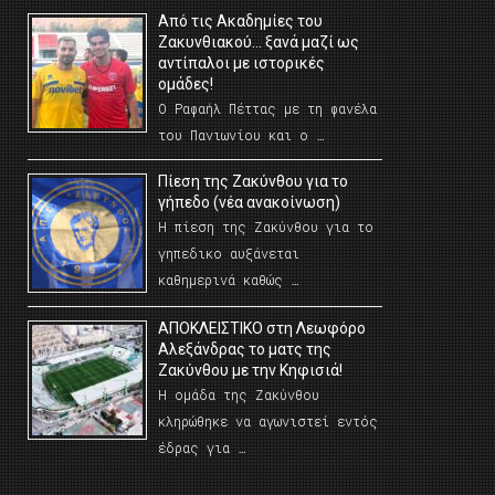
Από τις Ακαδημίες του
Ζακυνθιακού… ξανά μαζί ως
αντίπαλοι με ιστορικές
ομάδες!
Ο Ραφαήλ Πέττας με τη φανέλα
του Πανιωνίου και ο …
Πίεση της Ζακύνθου για το
γήπεδο (νέα ανακοίνωση)
Η πίεση της Ζακύνθου για το
γηπεδικο αυξάνεται
καθημερινά καθώς …
AΠΟΚΛΕΙΣΤΙΚΟ στη Λεωφόρο
Αλεξάνδρας το ματς της
Ζακύνθου με την Κηφισιά!
Η ομάδα της Ζακύνθου
κληρώθηκε να αγωνιστεί εντός
έδρας για …