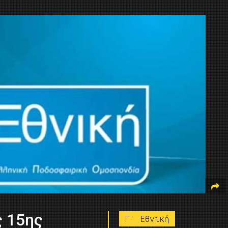
ς 15ης
Γ' Εθνική