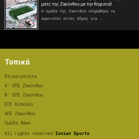
ματς της Ζακύνθου με την Κηφισιά!
Η ομάδα της Ζακύνθου κληρώθηκε να
αγωνιστεί εντός έδρας για …
Τοπικά
Επικαιρότητα
A’ ΕΠΣ Ζακύνθου
B’ ΕΠΣ Ζακύνθου
ΕΠΣ Κύπελλο
ΑΠΣ Ζάκυνθος
Ομάδα Νέων
All rights reserved
Ionian Sports
.