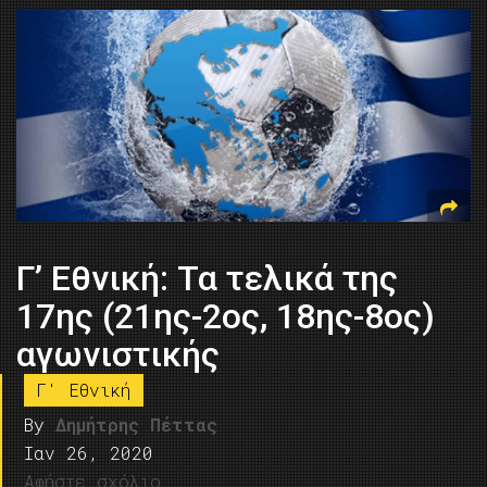
Γ’ Εθνική: Τα τελικά της
17ης (21ης-2ος, 18ης-8ος)
αγωνιστικής
Γ' Εθνική
By
Δημήτρης Πέττας
Ιαν 26, 2020
Αφήστε σχόλιο