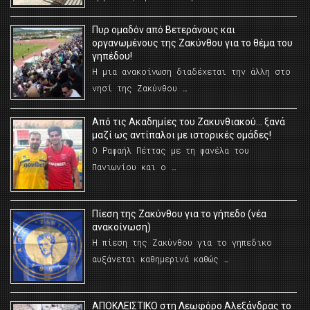
Πυρ ομαδόν από Βετεράνους και
οργανωμένους της Ζακύνθου για το θέμα του
γηπέδου!
Η μια ανακοίνωση διαδέχεται την άλλη στο
νησί της Ζακύνθου …
Από τις Ακαδημίες του Ζακυνθιακού… ξανά
μαζί ως αντίπαλοι με ιστορικές ομάδες!
Ο Ραφαήλ Πέττας με τη φανέλα του
Πανιωνίου και ο …
Πίεση της Ζακύνθου για το γήπεδο (νέα
ανακοίνωση)
Η πίεση της Ζακύνθου για το γηπεδικο
αυξάνεται καθημερινά καθώς …
AΠΟΚΛΕΙΣΤΙΚΟ στη Λεωφόρο Αλεξάνδρας το