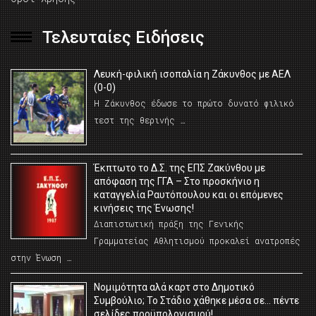
Τελευταίες Ειδήσεις
Λευκή-φιλική ισοπαλία η Ζάκυνθος με ΑΕΛ
(0-0)
Η Ζάκυνθος έδωσε το πρώτο δυνατό φιλικό
τεστ της θερινής …
Έκπτωτο το Δ.Σ. της ΕΠΣ Ζακύνθου με
απόφαση της ΓΓΑ – Στο προσκήνιο η
καταγγελία Ραυτόπουλου και οι επόμενες
κινήσεις της Ένωσης!
Διαπιστωτική πράξη της Γενικής
Γραμματείας Αθλητισμού προκαλεί ανατροπές
στην Ένωση …
Νομιμότητα αλά καρτ στο Δημοτικό
Συμβούλιο; Το Στάδιο χάθηκε μέσα σε… πέντε
σελίδες προϋπολογισμού!