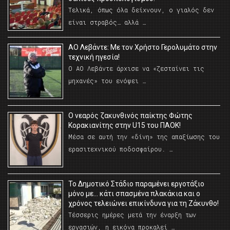
Τελικά, όπως όλα δείχνουν, ο γιαλός δεν
είναι στραβός… αλλά …
ΑΟ Λεβάντε: Με τον Χρήστο Γερολυμάτο στην
τεχνική ηγεσία!
Ο ΑΟ Λεβάντε άρχισε να «ζεσταίνει τις
μηχανές» του ενόψει …
O νεαρός ζακυνθινός παίκτης Φώτης
Κορακιανίτης στην U15 του ΠΑΟΚ!
Μέσα σε αυτή την «δίνη» της απαξίωσης του
ερασιτεχνικού ποδοσφαίρου. …
Το Δημοτικό Στάδιο παραμένει εργοτάξιο
μόνο με… κάτι σπασμένα πλακάκια και ο
χρόνος τελειώνει επικίνδυνα για τη Ζάκυνθο!
Τέσσερις ημέρες μετά την έναρξη των
εργασιών, η εικόνα προκαλεί …