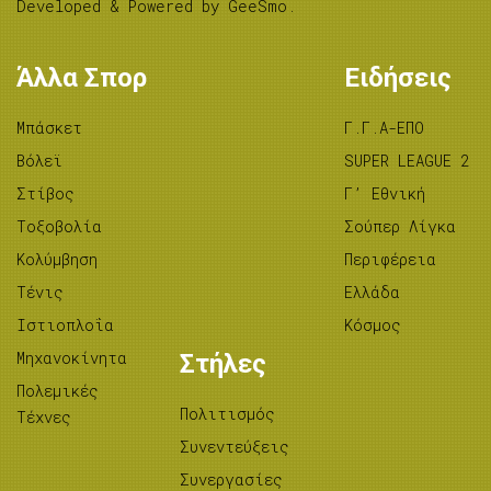
Developed & Powered by
GeeSmo
.
Άλλα Σπορ
Ειδήσεις
Μπάσκετ
Γ.Γ.Α-ΕΠΟ
Βόλεϊ
SUPER LEAGUE 2
Στίβος
Γ’ Εθνική
Tοξοβολία
Σούπερ Λίγκα
Κολύμβηση
Περιφέρεια
Τένις
Ελλάδα
Ιστιοπλοΐα
Κόσμος
Μηχανοκίνητα
Στήλες
Πολεμικές
Πολιτισμός
Τέχνες
Συνεντεύξεις
Συνεργασίες