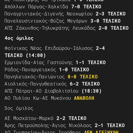
Απόλλων Πάργας-Χαλκίδα
7-0 ΤΕΛΙΚΟ
Παναγρινιακός-Διγενής Νεοχωρίου
2-3 ΤΕΛΙΚΟ
Πανελευσινιακός-Βύζας Μεγάρων
3-0 ΤΕΛΙΚΟ
ΑΠΣ Ζάκυνθος-Τηλυκράτης Λευκάδας
2-0 ΤΕΛΙΚΟ
4ος όμιλος
Φοίνικας Νέας Επιδαύρου-Ιάλυσος
2-4
ΤΕΛΙΚΟ
(14:00)
Ερμιονίδα-Αίας Γαστούνης
1-1 ΤΕΛΙΚΟ
Ρόδος-Παναργειακός
1-0 ΤΕΛΙΚΟ
Πανηλειακός-Πανιώνιος
0-0 ΤΕΛΙΚΟ
Αιολικός-Πανγυθεατικός
6-2 ΤΕΛΙΚΟ
ΑΠΣ Πάτραι-ΑΟ Διαβολιτσίου
(18:30)
ΑΟ Πυλίου Κω-ΑΕ Μυκόνου
ΑΝΑΒΟΛΗ
5ος όμιλος
ΑΕ Μοσχάτου-Μαρκό
2-2 ΤΕΛΙΚΟ
Άρης Πετρούπολης-Άγιος Νικόλαος
2-1 ΤΕΛΙΚΟ
ΑΟ Τυμπακίου-Άγιος Ιερόθεος
ΔΕΝ ΔΙΕΞΗΧΘΗ