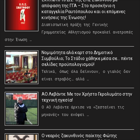
απόφαση της ΓΓΑ – Στο προσκήνιο η
καταγγελία Ραυτόπουλου και οι επόμενες
κινήσεις της Ένωσης!
Διαπιστωτική πράξη της Γενικής
Γραμματείας Αθλητισμού προκαλεί ανατροπές
στην Ένωση …
Νομιμότητα αλά καρτ στο Δημοτικό
Συμβούλιο; Το Στάδιο χάθηκε μέσα σε… πέντε
σελίδες προϋπολογισμού!
Τελικά, όπως όλα δείχνουν, ο γιαλός δεν
είναι στραβός… αλλά …
ΑΟ Λεβάντε: Με τον Χρήστο Γερολυμάτο στην
τεχνική ηγεσία!
Ο ΑΟ Λεβάντε άρχισε να «ζεσταίνει τις
μηχανές» του ενόψει …
O νεαρός ζακυνθινός παίκτης Φώτης