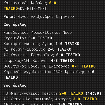
Καμπανιακός-Καβάλας
0-0
ΤΕΛΙΚΟ
ADVERTISEMENT
Ρεπό:
Μέγας Αλέξανδρος Ορφανίου
2ος όμιλος
Μακεδονικός Φούφα-Εθνικός Νέου
Κεραμιδίου
0-0 ΤΕΛΙΚΟ
Καστοριά-Δωτιέας Αγιάς
1-0 ΤΕΛΙΚΟ
ΦΣ Κοζάνη-Σβορώνος
2-0 ΤΕΛΙΚΟ
ΑΟ Χανιώτης-Εδεσσαϊκός
0-0 ΤΕΛΙΚΟ
Πιερικός-ΑΕΠ Κοζάνης
4-3 ΤΕΛΙΚΟ
Ολυμπιακός Βόλου-ΠΟ Ελασσόνας
0-1 ΤΕΛΙΚΟ
Κεραυνός Αγγελοχωρίου-ΠΑΟΚ Κρηστώνης
4-0
ΤΕΛΙΚΟ
3ος όμιλος
ΠΟ Φήκης-Αστέρας Πετριτή
2-0 ΤΕΛΙΚΟ
(14:30)
ΑΟ Υπάτου-Ναυπακτιακός Αστέρας
3-0 ΤΕΛΙΚΟ
ΑΕ Λευκίμμης-ΑΟ Τρίκαλα
1-0 ΤΕΛΙΚΟ