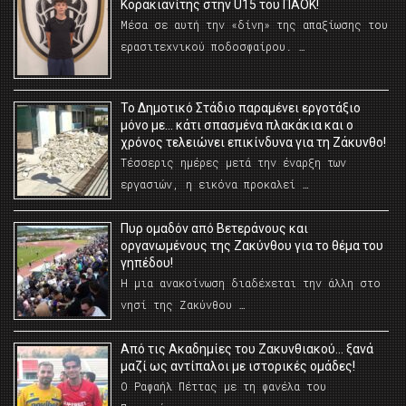
Κορακιανίτης στην U15 του ΠΑΟΚ!
Μέσα σε αυτή την «δίνη» της απαξίωσης του
ερασιτεχνικού ποδοσφαίρου. …
Το Δημοτικό Στάδιο παραμένει εργοτάξιο
μόνο με… κάτι σπασμένα πλακάκια και ο
χρόνος τελειώνει επικίνδυνα για τη Ζάκυνθο!
Τέσσερις ημέρες μετά την έναρξη των
εργασιών, η εικόνα προκαλεί …
Πυρ ομαδόν από Βετεράνους και
οργανωμένους της Ζακύνθου για το θέμα του
γηπέδου!
Η μια ανακοίνωση διαδέχεται την άλλη στο
νησί της Ζακύνθου …
Από τις Ακαδημίες του Ζακυνθιακού… ξανά
μαζί ως αντίπαλοι με ιστορικές ομάδες!
Ο Ραφαήλ Πέττας με τη φανέλα του