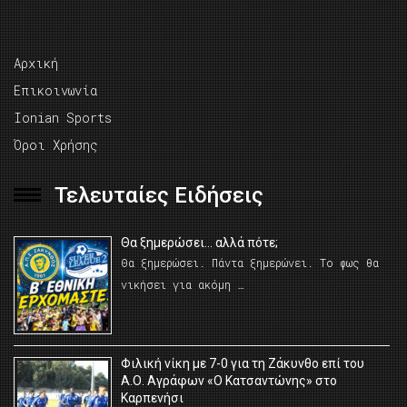
Αρχική
Επικοινωνία
Ionian Sports
Όροι Χρήσης
Τελευταίες Ειδήσεις
Θα ξημερώσει… αλλά πότε;
Θα ξημερώσει. Πάντα ξημερώνει. Το φως θα
νικήσει για ακόμη …
Φιλική νίκη με 7-0 για τη Ζάκυνθο επί του
Α.Ο. Αγράφων «Ο Κατσαντώνης» στο
Καρπενήσι