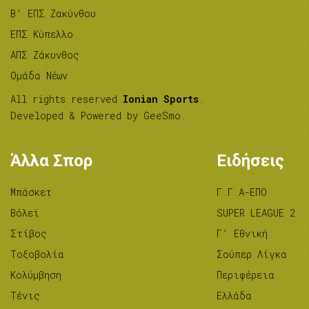
B’ ΕΠΣ Ζακύνθου
ΕΠΣ Κύπελλο
ΑΠΣ Ζάκυνθος
Ομάδα Νέων
All rights reserved
Ionian Sports
.
Developed & Powered by
GeeSmo
.
Άλλα Σπορ
Ειδήσεις
Μπάσκετ
Γ.Γ.Α-ΕΠΟ
Βόλεϊ
SUPER LEAGUE 2
Στίβος
Γ’ Εθνική
Tοξοβολία
Σούπερ Λίγκα
Κολύμβηση
Περιφέρεια
Τένις
Ελλάδα