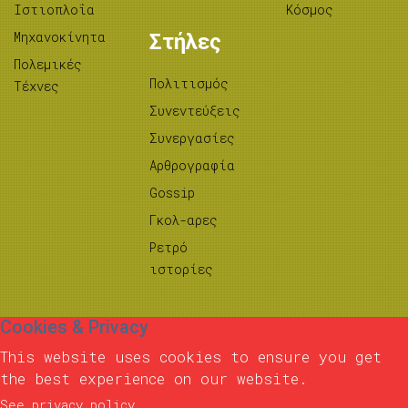
Ιστιοπλοΐα
Κόσμος
Μηχανοκίνητα
Στήλες
Πολεμικές
Πολιτισμός
Τέχνες
Συνεντεύξεις
Συνεργασίες
Αρθρογραφία
Gossip
Γκολ-αρες
Ρετρό
ιστορίες
Cookies & Privacy
This website uses cookies to ensure you get
the best experience on our website.
See privacy policy