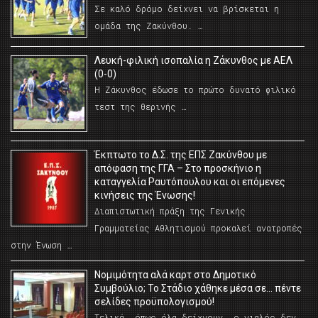
Σε καλό δρόμο δείχνει να βρίσκεται η
ομάδα της Ζακύνθου. …
Λευκή-φιλική ισοπαλία η Ζάκυνθος με ΑΕΛ
(0-0)
Η Ζάκυνθος έδωσε το πρώτο δυνατό φιλικό
τεστ της θερινής …
Έκπτωτο το Δ.Σ. της ΕΠΣ Ζακύνθου με
απόφαση της ΓΓΑ – Στο προσκήνιο η
καταγγελία Ραυτόπουλου και οι επόμενες
κινήσεις της Ένωσης!
Διαπιστωτική πράξη της Γενικής
Γραμματείας Αθλητισμού προκαλεί ανατροπές
στην Ένωση …
Νομιμότητα αλά καρτ στο Δημοτικό
Συμβούλιο; Το Στάδιο χάθηκε μέσα σε… πέντε
σελίδες προϋπολογισμού!
Τελικά, όπως όλα δείχνουν, ο γιαλός δεν