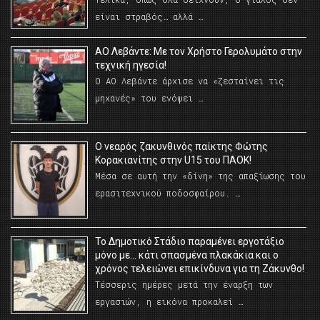
είναι στραβός… αλλά …
ΑΟ Λεβάντε: Με τον Χρήστο Γερολυμάτο στην
τεχνική ηγεσία!
Ο ΑΟ Λεβάντε άρχισε να «ζεσταίνει τις
μηχανές» του ενόψει …
O νεαρός ζακυνθινός παίκτης Φώτης
Κορακιανίτης στην U15 του ΠΑΟΚ!
Μέσα σε αυτή την «δίνη» της απαξίωσης του
ερασιτεχνικού ποδοσφαίρου. …
Το Δημοτικό Στάδιο παραμένει εργοτάξιο
μόνο με… κάτι σπασμένα πλακάκια και ο
χρόνος τελειώνει επικίνδυνα για τη Ζάκυνθο!
Τέσσερις ημέρες μετά την έναρξη των
εργασιών, η εικόνα προκαλεί …