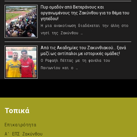
Πυρ ομαδόν από Βετεράνους και
οργανωμένους της Ζακύνθου για το θέμα του
γηπέδου!
Η μια ανακοίνωση διαδέχεται την άλλη στο
νησί της Ζακύνθου …
Από τις Ακαδημίες του Ζακυνθιακού… ξανά
μαζί ως αντίπαλοι με ιστορικές ομάδες!
Ο Ραφαήλ Πέττας με τη φανέλα του
Πανιωνίου και ο …
Τοπικά
Επικαιρότητα
A’ ΕΠΣ Ζακύνθου