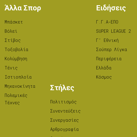
Άλλα Σπορ
Ειδήσεις
Μπάσκετ
Γ.Γ.Α-ΕΠΟ
Βόλεϊ
SUPER LEAGUE 2
Στίβος
Γ’ Εθνική
Tοξοβολία
Σούπερ Λίγκα
Κολύμβηση
Περιφέρεια
Τένις
Ελλάδα
Ιστιοπλοΐα
Κόσμος
Μηχανοκίνητα
Στήλες
Πολεμικές
Πολιτισμός
Τέχνες
Συνεντεύξεις
Συνεργασίες
Αρθρογραφία