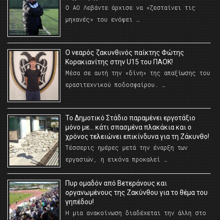
Ο ΑΟ Λεβάντε άρχισε να «ζεσταίνει τις
μηχανές» του ενόψει …
O νεαρός ζακυνθινός παίκτης Φώτης
Κορακιανίτης στην U15 του ΠΑΟΚ!
Μέσα σε αυτή την «δίνη» της απαξίωσης του
ερασιτεχνικού ποδοσφαίρου. …
Το Δημοτικό Στάδιο παραμένει εργοτάξιο
μόνο με… κάτι σπασμένα πλακάκια και ο
χρόνος τελειώνει επικίνδυνα για τη Ζάκυνθο!
Τέσσερις ημέρες μετά την έναρξη των
εργασιών, η εικόνα προκαλεί …
Πυρ ομαδόν από Βετεράνους και
οργανωμένους της Ζακύνθου για το θέμα του
γηπέδου!
Η μια ανακοίνωση διαδέχεται την άλλη στο