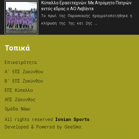
Κύπελλο Ερασιτεχνών: Με Ατρόμητο Πατρών
εντός έδρας ο ΑΟ Λεβάντε
Το πρωί της Παρασκευής πραγματοποιήθηκε η
κλήρωση της 1ης και 2ης …
Τοπικά
Επικαιρότητα
A’ ΕΠΣ Ζακύνθου
B’ ΕΠΣ Ζακύνθου
ΕΠΣ Κύπελλο
ΑΠΣ Ζάκυνθος
Ομάδα Νέων
All rights reserved
Ionian Sports
.
Developed & Powered by
GeeSmo
.