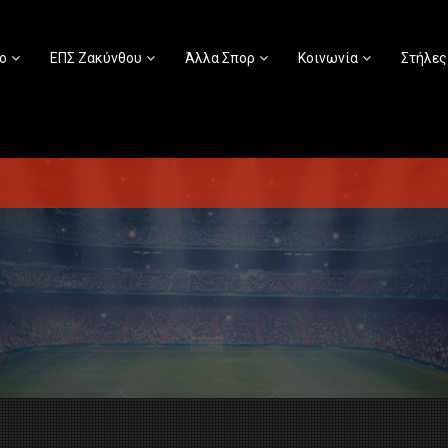
ο
ΕΠΣ Ζακύνθου
Άλλα Σπορ
Κοινωνία
Στήλες