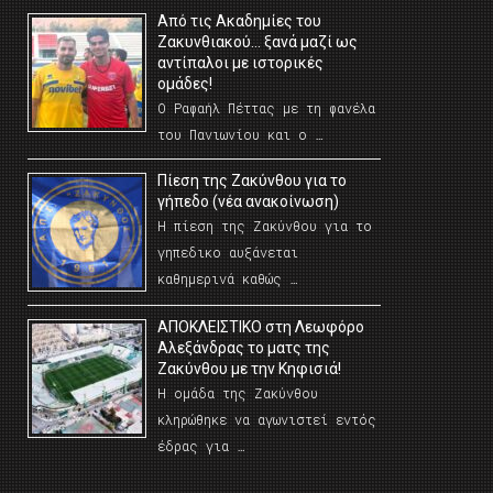
Από τις Ακαδημίες του
Ζακυνθιακού… ξανά μαζί ως
αντίπαλοι με ιστορικές
ομάδες!
Ο Ραφαήλ Πέττας με τη φανέλα
του Πανιωνίου και ο …
Πίεση της Ζακύνθου για το
γήπεδο (νέα ανακοίνωση)
Η πίεση της Ζακύνθου για το
γηπεδικο αυξάνεται
καθημερινά καθώς …
AΠΟΚΛΕΙΣΤΙΚΟ στη Λεωφόρο
Αλεξάνδρας το ματς της
Ζακύνθου με την Κηφισιά!
Η ομάδα της Ζακύνθου
κληρώθηκε να αγωνιστεί εντός
έδρας για …