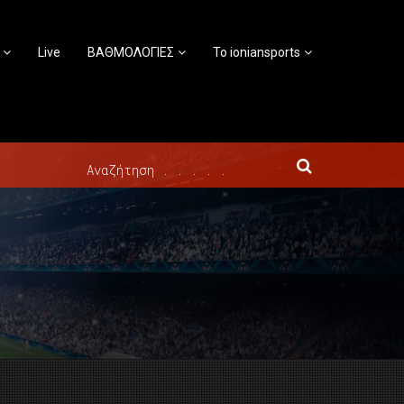
Live
ΒΑΘΜΟΛΟΓΙΕΣ
Το ioniansports