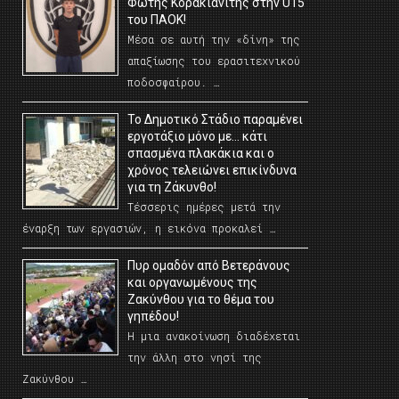
Φώτης Κορακιανίτης στην U15
του ΠΑΟΚ!
Μέσα σε αυτή την «δίνη» της
απαξίωσης του ερασιτεχνικού
ποδοσφαίρου. …
Το Δημοτικό Στάδιο παραμένει
εργοτάξιο μόνο με… κάτι
σπασμένα πλακάκια και ο
χρόνος τελειώνει επικίνδυνα
για τη Ζάκυνθο!
Τέσσερις ημέρες μετά την
έναρξη των εργασιών, η εικόνα προκαλεί …
Πυρ ομαδόν από Βετεράνους
και οργανωμένους της
Ζακύνθου για το θέμα του
γηπέδου!
Η μια ανακοίνωση διαδέχεται
την άλλη στο νησί της
Ζακύνθου …