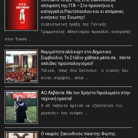
απόφαση της ΓΓΑ – Στο προσκήνιο η
καταγγελία Ραυτόπουλου και οι επόμενες
κινήσεις της Ένωσης!
Διαπιστωτική πράξη της Γενικής
Γραμματείας Αθλητισμού προκαλεί ανατροπές
στην Ένωση …
Νομιμότητα αλά καρτ στο Δημοτικό
Συμβούλιο; Το Στάδιο χάθηκε μέσα σε… πέντε
σελίδες προϋπολογισμού!
Τελικά, όπως όλα δείχνουν, ο γιαλός δεν
είναι στραβός… αλλά …
ΑΟ Λεβάντε: Με τον Χρήστο Γερολυμάτο στην
τεχνική ηγεσία!
Ο ΑΟ Λεβάντε άρχισε να «ζεσταίνει τις
μηχανές» του ενόψει …
O νεαρός ζακυνθινός παίκτης Φώτης