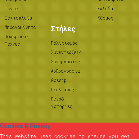
Τένις
Ελλάδα
Ιστιοπλοΐα
Κόσμος
Μηχανοκίνητα
Στήλες
Πολεμικές
Πολιτισμός
Τέχνες
Συνεντεύξεις
Συνεργασίες
Αρθρογραφία
Gossip
Γκολ-αρες
Ρετρό
ιστορίες
Cookies & Privacy
This website uses cookies to ensure you get