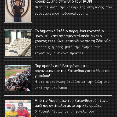
Κορακιανίτης στην U15 του ΠΑΟΚ!
Μέσα σε αυτή την «δίνη» της απαξίωσης του
ερασιτεχνικού ποδοσφαίρου. …
Το Δημοτικό Στάδιο παραμένει εργοτάξιο
μόνο με… κάτι σπασμένα πλακάκια και ο
χρόνος τελειώνει επικίνδυνα για τη Ζάκυνθο!
Τέσσερις ημέρες μετά την έναρξη των
εργασιών, η εικόνα προκαλεί …
Πυρ ομαδόν από Βετεράνους και
οργανωμένους της Ζακύνθου για το θέμα του
γηπέδου!
Η μια ανακοίνωση διαδέχεται την άλλη στο
νησί της Ζακύνθου …
Από τις Ακαδημίες του Ζακυνθιακού… ξανά
μαζί ως αντίπαλοι με ιστορικές ομάδες!
Ο Ραφαήλ Πέττας με τη φανέλα του