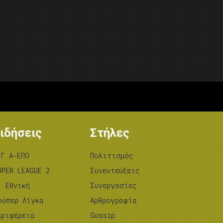
ιδήσεις
Στήλες
.Γ.Α-ΕΠΟ
Πολιτισμός
UPER LEAGUE 2
Συνεντεύξεις
’ Εθνική
Συνεργασίες
ούπερ Λίγκα
Αρθρογραφία
εριφέρεια
Gossip