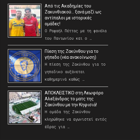
Από τις Ακαδημίες του
Ζακυνθιακού… ξανά μαζί ως
αντίπαλοι με ιστορικές
ομάδες!
Ο Ραφαήλ Πέττας με τη φανέλα
του Πανιωνίου και ο …
Πίεση της Ζακύνθου για το
γήπεδο (νέα ανακοίνωση)
Η πίεση της Ζακύνθου για το
γηπεδικο αυξάνεται
καθημερινά καθώς …
AΠΟΚΛΕΙΣΤΙΚΟ στη Λεωφόρο
Αλεξάνδρας το ματς της
Ζακύνθου με την Κηφισιά!
Η ομάδα της Ζακύνθου
κληρώθηκε να αγωνιστεί εντός
έδρας για …