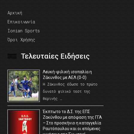
Αρχική
Επικοινωνία
Ionian Sports
Όροι Χρήσης
Τελευταίες Ειδήσεις
Λευκή-φιλική ισοπαλία η
Ζάκυνθος με ΑΕΛ (0-0)
Η Ζάκυνθος έδωσε το πρώτο
δυνατό φιλικό τεστ της
θερινής …
Έκπτωτο το Δ.Σ. της ΕΠΣ
Ζακύνθου με απόφαση της ΓΓΑ
– Στο προσκήνιο η καταγγελία
Ραυτόπουλου και οι επόμενες