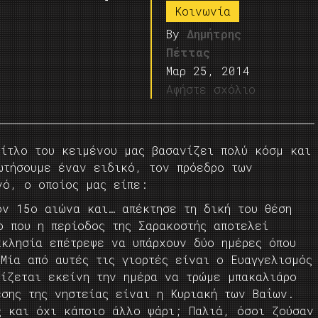
Κοινωνία
By
Δημήτρης
Πέττας
Μαρ 25, 2014
Αφήστε σχόλιο
τίτλο του κειμένου μας βασανίζει πολύ κόσμ και
ωτήσουμε έναν ειδικό, τον πρόεδρο των
νό, ο οποίος μας είπε:
ον 15ο αιώνα και… απέκτησε τη δική του θέση
ο που η περίοδος της Σαρακοστής αποτελεί
κκλησία επέτρεψε να υπάρχουν δύο ημέρες όπου
Μία από αυτές τις γιορτές είναι ο Ευαγγελισμός
θίζεται εκείνη την ημέρα να τρώμε μπακαλιάρο
εσης της νηστείας είναι η Κυριακή των Βαΐων.
ς και όχι κάποιο άλλο ψάρι; Παλιά, όσοι ζούσαν