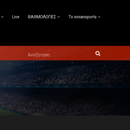
Live
ΒΑΘΜΟΛΟΓΙΕΣ
Το ioniansports