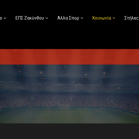
ο
ΕΠΣ Ζακύνθου
Άλλα Σπορ
Κοινωνία
Στήλες