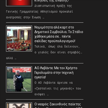
κινήσεις της Ένωσης!
Διαπιστωτική πράξη της
Γενικής Γραμματείας Αθλητισμού προκαλεί
ανατροπές στην Ένωση …
Νομιμότητα αλά καρτ στο
Δημοτικό Συμβούλιο; Το Στάδιο
χάθηκε μέσα σε… πέντε
σελίδες προϋπολογισμού!
Τελικά, όπως όλα δείχνουν,
ο γιαλός δεν είναι στραβός…
αλλά …
ΑΟ Λεβάντε: Με τον Χρήστο
Γερολυμάτο στην τεχνική
ηγεσία!
Ο ΑΟ Λεβάντε άρχισε να
«ζεσταίνει τις μηχανές» του
ενόψει …
O νεαρός ζακυνθινός παίκτης