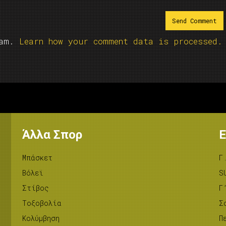
pam.
Learn how your comment data is processed.
Άλλα Σπορ
Ε
Μπάσκετ
Γ
Βόλεϊ
S
Στίβος
Γ
Tοξοβολία
Σ
Κολύμβηση
Π