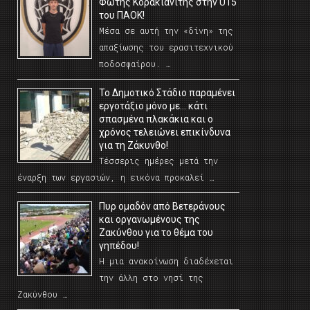
Φώτης Κορακιανίτης στην U15
του ΠΑΟΚ!
Μέσα σε αυτή την «δίνη» της
απαξίωσης του ερασιτεχνικού
ποδοσφαίρου. …
Το Δημοτικό Στάδιο παραμένει
εργοτάξιο μόνο με… κάτι
σπασμένα πλακάκια και ο
χρόνος τελειώνει επικίνδυνα
για τη Ζάκυνθο!
Τέσσερις ημέρες μετά την
έναρξη των εργασιών, η εικόνα προκαλεί …
Πυρ ομαδόν από Βετεράνους
και οργανωμένους της
Ζακύνθου για το θέμα του
γηπέδου!
Η μια ανακοίνωση διαδέχεται
την άλλη στο νησί της
Ζακύνθου …