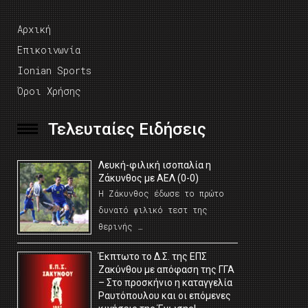
Αρχική
Επικοινωνία
Ionian Sports
Όροι Χρήσης
Τελευταίες Ειδήσεις
Λευκή-φιλική ισοπαλία η
Ζάκυνθος με ΑΕΛ (0-0)
Η Ζάκυνθος έδωσε το πρώτο
δυνατό φιλικό τεστ της
θερινής …
Έκπτωτο το Δ.Σ. της ΕΠΣ
Ζακύνθου με απόφαση της ΓΓΑ
– Στο προσκήνιο η καταγγελία
Ραυτόπουλου και οι επόμενες