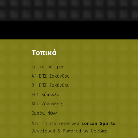
Τοπικά
Επικαιρότητα
A’ ΕΠΣ Ζακύνθου
B’ ΕΠΣ Ζακύνθου
ΕΠΣ Κύπελλο
ΑΠΣ Ζάκυνθος
Ομάδα Νέων
All rights reserved
Ionian Sports
.
Developed & Powered by
GeeSmo
.