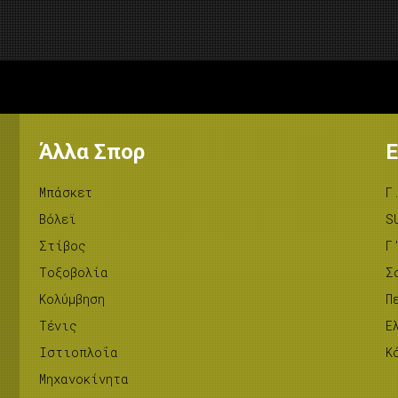
Άλλα Σπορ
Ε
Μπάσκετ
Γ
Βόλεϊ
S
Στίβος
Γ
Tοξοβολία
Σ
Κολύμβηση
Π
Τένις
Ε
Ιστιοπλοΐα
Κ
Μηχανοκίνητα