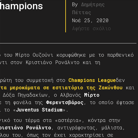
Champions
By
Δημήτρης
Πέττας
Νοέ 25, 2020
Αφήστε σχόλιο
ο του Μίρτο Ουζούνι κορυφώθηκε με το παρθενικό
ντι στον Κριστιάνο Ρονάλντο και τη
πρώτη του συμμετοχή στο
Champions League
δεν
 τα μεροκάματα σε εστιατόριο της Ζακύνθου
και
ν Δόξα Πηγαδακίων, ο Αλβανός
Μίρτο
με τη φανέλα της
Φερεντσβάρος
, το οποίο έφτασε
ι το «
Juventus Stadium
».
νικό του τέρμα στα «αστέρια», κόντρα στην
ιστιάνο Ρονάλντο
, αντιγράφοντας, μάλιστα,
ώλου του, όπως τον έχει χαρακτηρίσει σε