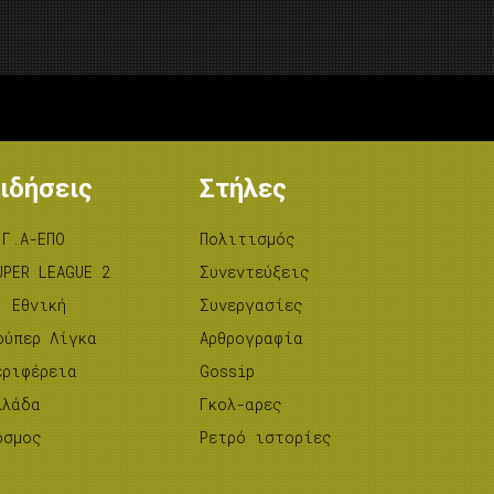
ιδήσεις
Στήλες
.Γ.Α-ΕΠΟ
Πολιτισμός
UPER LEAGUE 2
Συνεντεύξεις
’ Εθνική
Συνεργασίες
ούπερ Λίγκα
Αρθρογραφία
εριφέρεια
Gossip
λλάδα
Γκολ-αρες
όσμος
Ρετρό ιστορίες