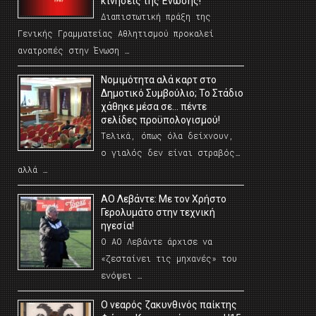
κινήσεις της Ένωσης!
Διαπιστωτική πράξη της
Γενικής Γραμματείας Αθλητισμού προκαλεί
ανατροπές στην Ένωση …
Νομιμότητα αλά καρτ στο
Δημοτικό Συμβούλιο; Το Στάδιο
χάθηκε μέσα σε… πέντε
σελίδες προϋπολογισμού!
Τελικά, όπως όλα δείχνουν,
ο γιαλός δεν είναι στραβός…
αλλά …
ΑΟ Λεβάντε: Με τον Χρήστο
Γερολυμάτο στην τεχνική
ηγεσία!
Ο ΑΟ Λεβάντε άρχισε να
«ζεσταίνει τις μηχανές» του
ενόψει …
O νεαρός ζακυνθινός παίκτης