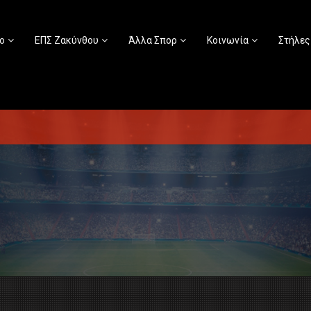
ο
ΕΠΣ Ζακύνθου
Άλλα Σπορ
Κοινωνία
Στήλες