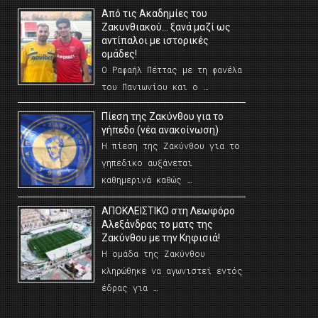
Από τις Ακαδημίες του
Ζακυνθιακού… ξανά μαζί ως
αντίπαλοι με ιστορικές
ομάδες!
Ο Ραφαήλ Πέττας με τη φανέλα
του Πανιωνίου και ο …
Πίεση της Ζακύνθου για το
γήπεδο (νέα ανακοίνωση)
Η πίεση της Ζακύνθου για το
γηπεδικο αυξάνεται
καθημερινά καθώς …
AΠΟΚΛΕΙΣΤΙΚΟ στη Λεωφόρο
Αλεξάνδρας το ματς της
Ζακύνθου με την Κηφισιά!
Η ομάδα της Ζακύνθου
κληρώθηκε να αγωνιστεί εντός
έδρας για …