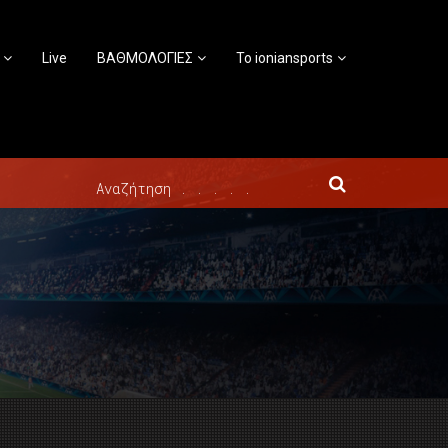
Live
ΒΑΘΜΟΛΟΓΙΕΣ
Το ioniansports