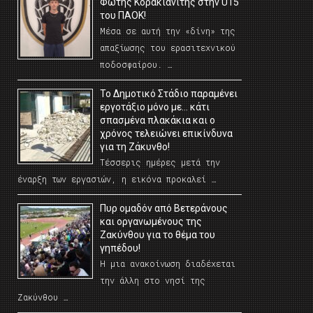
Φώτης Κορακιανίτης στην U15
του ΠΑΟΚ!
Μέσα σε αυτή την «δίνη» της
απαξίωσης του ερασιτεχνικού
ποδοσφαίρου. …
Το Δημοτικό Στάδιο παραμένει
εργοτάξιο μόνο με… κάτι
σπασμένα πλακάκια και ο
χρόνος τελειώνει επικίνδυνα
για τη Ζάκυνθο!
Τέσσερις ημέρες μετά την
έναρξη των εργασιών, η εικόνα προκαλεί …
Πυρ ομαδόν από Βετεράνους
και οργανωμένους της
Ζακύνθου για το θέμα του
γηπέδου!
Η μια ανακοίνωση διαδέχεται
την άλλη στο νησί της
Ζακύνθου …